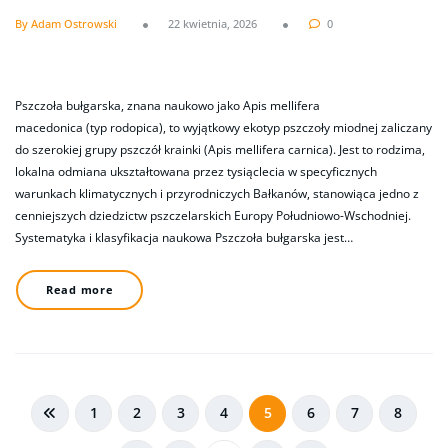
By Adam Ostrowski
22 kwietnia, 2026
0
Pszczoła bułgarska, znana naukowo jako Apis mellifera
macedonica (typ rodopica), to wyjątkowy ekotyp pszczoły miodnej zaliczany
do szerokiej grupy pszczół krainki (Apis mellifera carnica). Jest to rodzima,
lokalna odmiana ukształtowana przez tysiąclecia w specyficznych
warunkach klimatycznych i przyrodniczych Bałkanów, stanowiąca jedno z
cenniejszych dziedzictw pszczelarskich Europy Południowo-Wschodniej.
Systematyka i klasyfikacja naukowa Pszczoła bułgarska jest…
Read more
Stronicowanie
1
2
3
4
5
6
7
8
wpisów