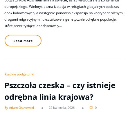
podgatunków Apis mellifera na świecie, aż 13 wywodzi się z kontynentu
europejskiego. Wielotysięczna izolacja w refugiach glacjalnych podczas
epok lodowcowych, a następnie ponowna ekspansja na kontynent różnymi
drogami migracyjnymi, ukształtowała genetycznie odrębne populacje,
które przez tysiące lat adaptowały…
Read more
Rzadkie podgatunki
Pszczoła czeska – czy istnieje
odrębna linia krajowa?
By Adam Ostrowski
22 kwietnia, 2026
0