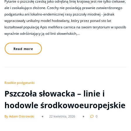
Pytanie o pszczołę czeską jako odrębną linię krajową jest nie tylko ciekawe,
ale i zaskakująco złożone. Czechy nie posiadają prawnie zatwierdzonego
podgatunku ani lokalno-endemicznej rasy pszczoły miodnej - jednak
wypracowały unikalny model hodowlany, który przez ponad sto lat
kształtował populację Apis mellifera carnica na swoim terytorium w sposób
wyraźnie odróżniający ją od linii słoweńskich,…
Read more
Rzadkie podgatunki
Pszczoła słowacka – linie i
hodowle środkowoeuropejskie
By Adam Ostrowski
22 kwietnia, 2026
0