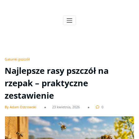
Skip
to
Pszczeli Puls
Pulsujące życie pasieki
content
Gatunki pszczół
Najlepsze rasy pszczół na
rzepak – praktyczne
zestawienie
By Adam Ostrowski
23 kwietnia, 2026
0