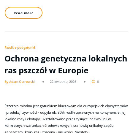
Read more
Rzadkie podgatunki
Ochrona genetyczna lokalnych
ras pszczół w Europie
By Adam Ostrowski
22 kwietnia, 2026
0
Pszczoła miodna jest gatunkiem kluczowym dla europejskich ekosystemów
i produkcji żywności - odpyla ok. 80% roślin uprawnych na kontynencie. Jej
lokalne rasy i ekotypy, ukształtowane przez tysiące lat ewolucji w
konkretnych warunkach środowiskowych, stanowią unikalny zasób
genetyczny, który raz utracony - nie wróci. Niestety,