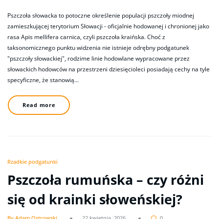
Pszczoła słowacka to potoczne określenie populacji pszczoły miodnej
zamieszkującej terytorium Słowacji - oficjalnie hodowanej i chronionej jako
rasa Apis mellifera carnica, czyli pszczoła kraińska. Choć z
taksonomicznego punktu widzenia nie istnieje odrębny podgatunek
"pszczoły słowackiej", rodzime linie hodowlane wypracowane przez
słowackich hodowców na przestrzeni dziesięcioleci posiadają cechy na tyle
specyficzne, że stanowią…
Read more
Rzadkie podgatunki
Pszczoła rumuńska – czy różni
się od krainki słoweńskiej?
By Adam Ostrowski
22 kwietnia, 2026
0