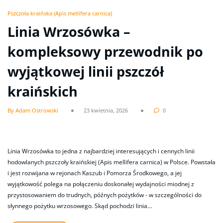
Pszczoła kraińska (Apis mellifera carnica)
Linia Wrzosówka –
kompleksowy przewodnik po
wyjątkowej linii pszczół
kraińskich
By Adam Ostrowski
23 kwietnia, 2026
0
Linia Wrzosówka to jedna z najbardziej interesujących i cennych linii
hodowlanych pszczoły kraińskiej (Apis mellifera carnica) w Polsce. Powstała
i jest rozwijana w rejonach Kaszub i Pomorza Środkowego, a jej
wyjątkowość polega na połączeniu doskonałej wydajności miodnej z
przystosowaniem do trudnych, późnych pożytków - w szczególności do
słynnego pożytku wrzosowego. Skąd pochodzi linia…