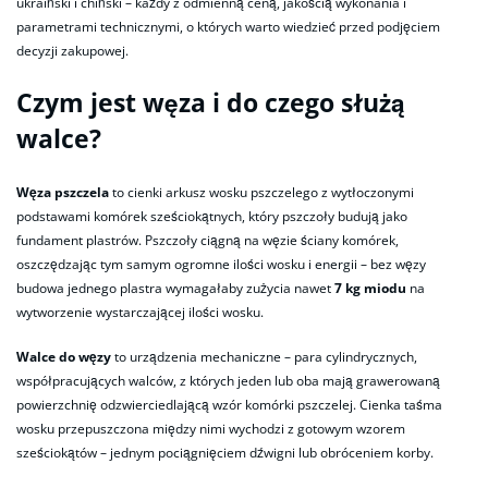
ukraiński i chiński – każdy z odmienną ceną, jakością wykonania i
parametrami technicznymi, o których warto wiedzieć przed podjęciem
decyzji zakupowej.
Czym jest węza i do czego służą
walce?
Węza pszczela
to cienki arkusz wosku pszczelego z wytłoczonymi
podstawami komórek sześciokątnych, który pszczoły budują jako
fundament plastrów. Pszczoły ciągną na węzie ściany komórek,
oszczędzając tym samym ogromne ilości wosku i energii – bez węzy
budowa jednego plastra wymagałaby zużycia nawet
7 kg miodu
na
wytworzenie wystarczającej ilości wosku.
Walce do węzy
to urządzenia mechaniczne – para cylindrycznych,
współpracujących walców, z których jeden lub oba mają grawerowaną
powierzchnię odzwierciedlającą wzór komórki pszczelej. Cienka taśma
wosku przepuszczona między nimi wychodzi z gotowym wzorem
sześciokątów – jednym pociągnięciem dźwigni lub obróceniem korby.