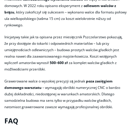
domowych. W 2022 roku opisano eksperyment z
odlewem walców z
brązu
, który zakończył się sukcesem – wykonano walce dla formatu połowy
ula wielkopolskiego (taśma 15 cm) za koszt wielokrotnie niższy od
rynkowego.
Inicjatywy takie jak ta opisana przez miesięcznik Pszczelarstwo pokazują,
że przy dostępie do tokarki i odpowiednich materiałów – lub przy
umiejętnościach odlewniczych – budowa prostych walców gładkich jest
realna nawet dla zaawansowanego majsterkowicza. Koszt wstępnych
wyliczeń amatorów wynosił
500–600 zł
za komplet walców gładkich z
możliwościami przeróbki.​
Grawerowane walce o wysokiej precyzji są jednak
poza zasięgiem
domowego warsztatu
– wymagają obróbki numerycznej CNC o bardzo
dużej dokładności, niedostępnej w warunkach amatorskich. Dlatego
samodzielna budowa ma sens tylko w przypadku walców gładkich,
natomiast grawerowane zawsze wymagają profesjonalnej obróbki.
FAQ