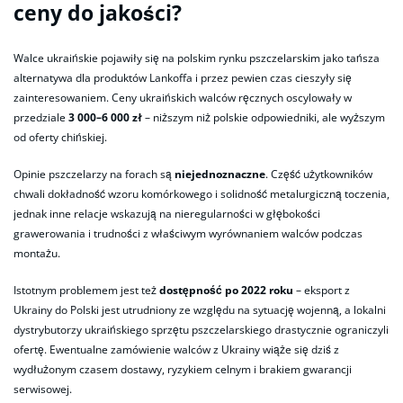
ceny do jakości?
Walce ukraińskie pojawiły się na polskim rynku pszczelarskim jako tańsza
alternatywa dla produktów Lankoffa i przez pewien czas cieszyły się
zainteresowaniem. Ceny ukraińskich walców ręcznych oscylowały w
przedziale
3 000–6 000 zł
– niższym niż polskie odpowiedniki, ale wyższym
od oferty chińskiej.
Opinie pszczelarzy na forach są
niejednoznaczne
. Część użytkowników
chwali dokładność wzoru komórkowego i solidność metalurgiczną toczenia,
jednak inne relacje wskazują na nieregularności w głębokości
grawerowania i trudności z właściwym wyrównaniem walców podczas
montażu.
Istotnym problemem jest też
dostępność po 2022 roku
– eksport z
Ukrainy do Polski jest utrudniony ze względu na sytuację wojenną, a lokalni
dystrybutorzy ukraińskiego sprzętu pszczelarskiego drastycznie ograniczyli
ofertę. Ewentualne zamówienie walców z Ukrainy wiąże się dziś z
wydłużonym czasem dostawy, ryzykiem celnym i brakiem gwarancji
serwisowej.