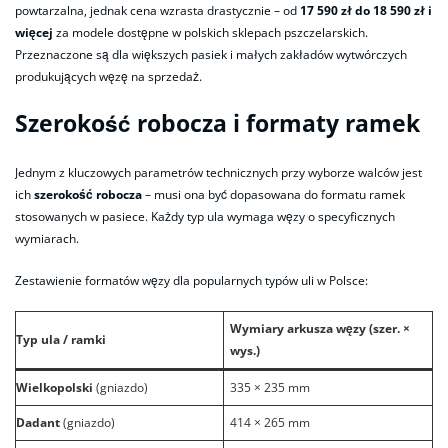
powtarzalna, jednak cena wzrasta drastycznie – od
17 590 zł do 18 590 zł i
więcej
za modele dostępne w polskich sklepach pszczelarskich.
Przeznaczone są dla większych pasiek i małych zakładów wytwórczych
produkujących węzę na sprzedaż.
Szerokość robocza i formaty ramek
Jednym z kluczowych parametrów technicznych przy wyborze walców jest
ich
szerokość robocza
– musi ona być dopasowana do formatu ramek
stosowanych w pasiece. Każdy typ ula wymaga węzy o specyficznych
wymiarach.
Zestawienie formatów węzy dla popularnych typów uli w Polsce:
Wymiary arkusza węzy (szer. ×
Typ ula / ramki
wys.)
Wielkopolski
(gniazdo)
335 × 235 mm
Dadant
(gniazdo)
414 × 265 mm