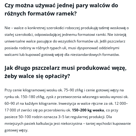
Czy można używać jednej pary walców do
różnych formatów ramek?
Nie – walce o konkretnej szerokości roboczej produkują taśmę woskową o
stałej szerokości, odpowiadającej jednemu formatowi ramki. Nie istnieją
uniwersalne walce pasujące do wszystkich formatów uli. Jeśli pszczelarz
posiada rodziny w różnych typach uli, musi dysponować oddzielnymi
walcami lub kupować gotową węzę dla niestandardowych formatów.
Jak długo pszczelarz musi produkować węzę,
żeby walce się opłaciły?
Przy cenie kilogramowej wosku ok. 75–90 zł/kg i cenie gotowej węzy na
rynku ok. 150–180 zł/kg, zysk z przetworzenia własnego wosku wynosi ok.
60–90 zł na każdym kilogramie. Inwestycja w walce ręczne za ok. 12 000–
17 000 zł zwróci się po przerobieniu ok.
150–200 kg wosku
, co przy
pasiece 50–100 rodzin oznacza 3–5 lat regularnej produkcji. Dla
mniejszych pasiek kalkulacja jest niekorzystna – taniej wychodzi kupowanie
gotowej węzy.