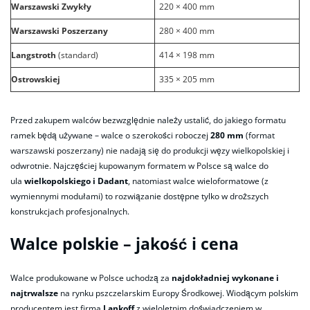
Warszawski Zwykły
220 × 400 mm
Warszawski Poszerzany
280 × 400 mm
Langstroth
(standard)
414 × 198 mm
Ostrowskiej
335 × 205 mm
​Przed zakupem walców bezwzględnie należy ustalić, do jakiego formatu
ramek będą używane – walce o szerokości roboczej
280 mm
(format
warszawski poszerzany) nie nadają się do produkcji węzy wielkopolskiej i
odwrotnie. Najczęściej kupowanym formatem w Polsce są walce do
ula
wielkopolskiego i Dadant
, natomiast walce wieloformatowe (z
wymiennymi modułami) to rozwiązanie dostępne tylko w droższych
konstrukcjach profesjonalnych.
Walce polskie – jakość i cena
Walce produkowane w Polsce uchodzą za
najdokładniej wykonane i
najtrwalsze
na rynku pszczelarskim Europy Środkowej. Wiodącym polskim
producentem jest firma
Lankoff
z wieloletnim doświadczeniem w