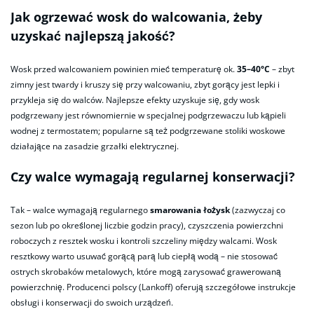
Jak ogrzewać wosk do walcowania, żeby
uzyskać najlepszą jakość?
Wosk przed walcowaniem powinien mieć temperaturę ok.
35–40°C
– zbyt
zimny jest twardy i kruszy się przy walcowaniu, zbyt gorący jest lepki i
przykleja się do walców. Najlepsze efekty uzyskuje się, gdy wosk
podgrzewany jest równomiernie w specjalnej podgrzewaczu lub kąpieli
wodnej z termostatem; popularne są też podgrzewane stoliki woskowe
działające na zasadzie grzałki elektrycznej.
Czy walce wymagają regularnej konserwacji?
Tak – walce wymagają regularnego
smarowania łożysk
(zazwyczaj co
sezon lub po określonej liczbie godzin pracy), czyszczenia powierzchni
roboczych z resztek wosku i kontroli szczeliny między walcami. Wosk
resztkowy warto usuwać gorącą parą lub ciepłą wodą – nie stosować
ostrych skrobaków metalowych, które mogą zarysować grawerowaną
powierzchnię. Producenci polscy (Lankoff) oferują szczegółowe instrukcje
obsługi i konserwacji do swoich urządzeń.