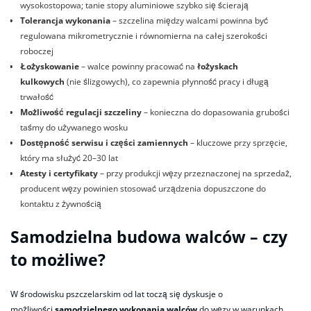
wysokostopowa; tanie stopy aluminiowe szybko się ścierają
Tolerancja wykonania
– szczelina między walcami powinna być
regulowana mikrometrycznie i równomierna na całej szerokości
roboczej
Łożyskowanie
– walce powinny pracować na
łożyskach
kulkowych
(nie ślizgowych), co zapewnia płynność pracy i długą
trwałość
Możliwość regulacji szczeliny
– konieczna do dopasowania grubości
taśmy do używanego wosku
Dostępność serwisu i części zamiennych
– kluczowe przy sprzęcie,
który ma służyć 20–30 lat
Atesty i certyfikaty
– przy produkcji węzy przeznaczonej na sprzedaż,
producent węzy powinien stosować urządzenia dopuszczone do
kontaktu z żywnością
Samodzielna budowa walców – czy
to możliwe?
W środowisku pszczelarskim od lat toczą się dyskusje o
możliwości
samodzielnego wykonania walców
do węzy w warunkach