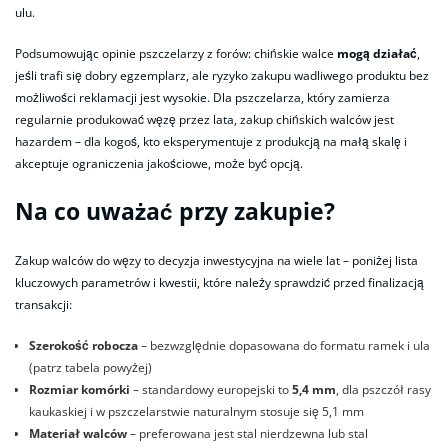
ulu.
Podsumowując opinie pszczelarzy z forów: chińskie walce
mogą działać
,
jeśli trafi się dobry egzemplarz, ale ryzyko zakupu wadliwego produktu bez
możliwości reklamacji jest wysokie. Dla pszczelarza, który zamierza
regularnie produkować węzę przez lata, zakup chińskich walców jest
hazardem – dla kogoś, kto eksperymentuje z produkcją na małą skalę i
akceptuje ograniczenia jakościowe, może być opcją.
Na co uważać przy zakupie?
Zakup walców do węzy to decyzja inwestycyjna na wiele lat – poniżej lista
kluczowych parametrów i kwestii, które należy sprawdzić przed finalizacją
transakcji:
Szerokość robocza
– bezwzględnie dopasowana do formatu ramek i ula
(patrz tabela powyżej)
Rozmiar komórki
– standardowy europejski to
5,4 mm
, dla pszczół rasy
kaukaskiej i w pszczelarstwie naturalnym stosuje się 5,1 mm
Materiał walców
– preferowana jest stal nierdzewna lub stal