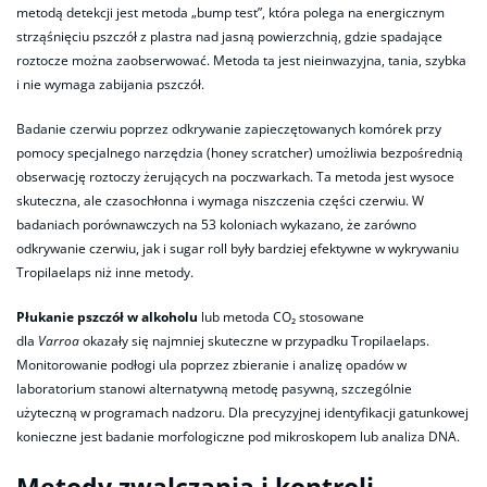
metodą detekcji jest metoda „bump test”, która polega na energicznym
strząśnięciu pszczół z plastra nad jasną powierzchnią, gdzie spadające
roztocze można zaobserwować. Metoda ta jest nieinwazyjna, tania, szybka
i nie wymaga zabijania pszczół.​
Badanie czerwiu poprzez odkrywanie zapieczętowanych komórek przy
pomocy specjalnego narzędzia (honey scratcher) umożliwia bezpośrednią
obserwację roztoczy żerujących na poczwarkach. Ta metoda jest wysoce
skuteczna, ale czasochłonna i wymaga niszczenia części czerwiu. W
badaniach porównawczych na 53 koloniach wykazano, że zarówno
odkrywanie czerwiu, jak i sugar roll były bardziej efektywne w wykrywaniu
Tropilaelaps niż inne metody.
Płukanie pszczół w alkoholu
lub metoda CO₂ stosowane
dla
Varroa
okazały się najmniej skuteczne w przypadku Tropilaelaps.
Monitorowanie podłogi ula poprzez zbieranie i analizę opadów w
laboratorium stanowi alternatywną metodę pasywną, szczególnie
użyteczną w programach nadzoru. Dla precyzyjnej identyfikacji gatunkowej
konieczne jest badanie morfologiczne pod mikroskopem lub analiza DNA.