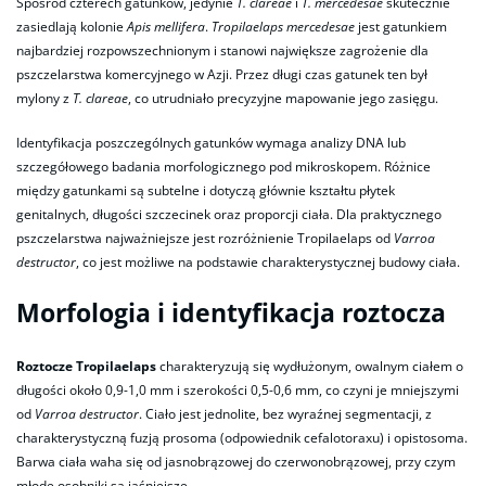
Spośród czterech gatunków, jedynie
T. clareae
i
T. mercedesae
skutecznie
zasiedlają kolonie
Apis mellifera
.
Tropilaelaps mercedesae
jest gatunkiem
najbardziej rozpowszechnionym i stanowi największe zagrożenie dla
pszczelarstwa komercyjnego w Azji. Przez długi czas gatunek ten był
mylony z
T. clareae
, co utrudniało precyzyjne mapowanie jego zasięgu.
Identyfikacja poszczególnych gatunków wymaga analizy DNA lub
szczegółowego badania morfologicznego pod mikroskopem. Różnice
między gatunkami są subtelne i dotyczą głównie kształtu płytek
genitalnych, długości szczecinek oraz proporcji ciała. Dla praktycznego
pszczelarstwa najważniejsze jest rozróżnienie Tropilaelaps od
Varroa
destructor
, co jest możliwe na podstawie charakterystycznej budowy ciała.
Morfologia i identyfikacja roztocza
Roztocze Tropilaelaps
charakteryzują się wydłużonym, owalnym ciałem o
długości około 0,9-1,0 mm i szerokości 0,5-0,6 mm, co czyni je mniejszymi
od
Varroa destructor
. Ciało jest jednolite, bez wyraźnej segmentacji, z
charakterystyczną fuzją prosoma (odpowiednik cefalotoraxu) i opistosoma.
Barwa ciała waha się od jasnobrązowej do czerwonobrązowej, przy czym
młode osobniki są jaśniejsze.