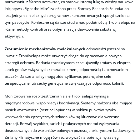
porównaniu z
Varroa destructor
, co stanowi istotną lukę w wiedzy naukowej.
Inicjatywa „Fight the Mite” założona przez Ramsey Research Foundation
jest jednym z nielicznych programów skoncentrowanych specyficznie na
tym pasożycie. Konieczne są dalsze studia nad podatnością Tropilaelaps na
różne metody kontroli oraz optymalizacją dawkowania substancji
aktywnych.
Zrozumienie mechanizmów molekularnych
odpowiedzi pszczół na
inwazję Tropilaelaps może otworzyć drogę do opracowania nowych
strategii ochrony. Badania transkryptomiczne ujawniły zmiany w ekspresji
setek genów związanych z metabolizmem, odpornością i zachowaniem
pszczół. Dalsze analizy mogą zidentyfikować potencjalne cele
terapeutyczne lub cechy genetyczne zwiększające odporność kolonii.
Monitorowanie rozprzestrzeniania się Tropilaelaps wymaga
międzynarodowej współpracy i koordynacji. Systemy nadzoru obejmujące
pasiek wartownicze (sentinel apiaries) w pobliżu punktów ryzyka
wprowadzenia egzotycznych szkodników są kluczowe dla wczesnej
detekcji. Rozwój szybkich, tanich i praktycznych metod wykrywania
dostosowanych do warunków polowych pozostaje priorytetem badawczym.
Zmiany klimatyczne mogą również wpływać na potencjalny zasięg