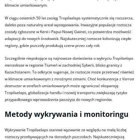
klimacie umiarkowanym.
W ciągu ostatnich 50 lat zasięg Tropilaelaps systematycznie się rozszerza,
daleko poza naturalny areał występowania. Inwazyjne populacje roztocza
zostały zgłoszone w Kenii i Papui-Nowej Gwinei, co potwierdza możliwość
adaptacji do nowych środowisk. Najskuteczniej roztocze kolonizują ciepłe
regiony, gdzie pszczoły produkują czerw przez cały rok.
Szczególnie niepokojące są najnowsze doniesienia o wykryciu
Tropilaelaps
mercedesae
w regionie Tiumeń w zachodniej Syberii, blisko granicy z
Kazachstanem. To odkrycie sugeruje, że roztocze może przetrwać również
w klimacie umiarkowanym z mroźnymi zimami. Choć konkurencja z
Varroa
destructor
w strefach umiarkowanych może ograniczać ekspansję
Tropilaelaps, globalizacja handlu i rozwój transportu zwiększają ryzyko
przypadkowego wprowadzenia pasożyta do nowych regionów.
Metody wykrywania i monitoringu
Wykrywanie Tropilaelaps stanowi wyzwanie ze względu na małą liczbę
roztoczy przebywających na dorosłych pszczołach. Najskuteczniejszą