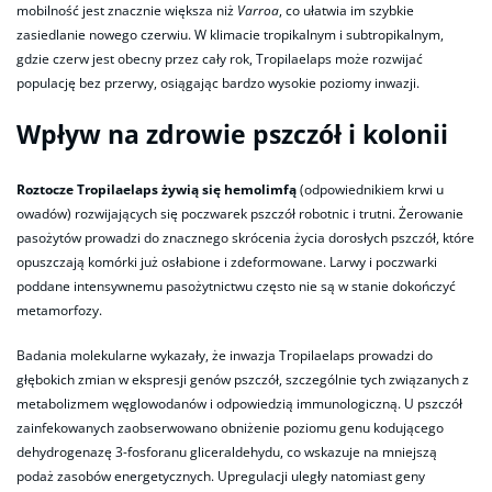
mobilność jest znacznie większa niż
Varroa
, co ułatwia im szybkie
zasiedlanie nowego czerwiu. W klimacie tropikalnym i subtropikalnym,
gdzie czerw jest obecny przez cały rok, Tropilaelaps może rozwijać
populację bez przerwy, osiągając bardzo wysokie poziomy inwazji.
Wpływ na zdrowie pszczół i kolonii
Roztocze Tropilaelaps żywią się hemolimfą
(odpowiednikiem krwi u
owadów) rozwijających się poczwarek pszczół robotnic i trutni. Żerowanie
pasożytów prowadzi do znacznego skrócenia życia dorosłych pszczół, które
opuszczają komórki już osłabione i zdeformowane. Larwy i poczwarki
poddane intensywnemu pasożytnictwu często nie są w stanie dokończyć
metamorfozy.
Badania molekularne wykazały, że inwazja Tropilaelaps prowadzi do
głębokich zmian w ekspresji genów pszczół, szczególnie tych związanych z
metabolizmem węglowodanów i odpowiedzią immunologiczną. U pszczół
zainfekowanych zaobserwowano obniżenie poziomu genu kodującego
dehydrogenazę 3-fosforanu gliceraldehydu, co wskazuje na mniejszą
podaż zasobów energetycznych. Upregulacji uległy natomiast geny