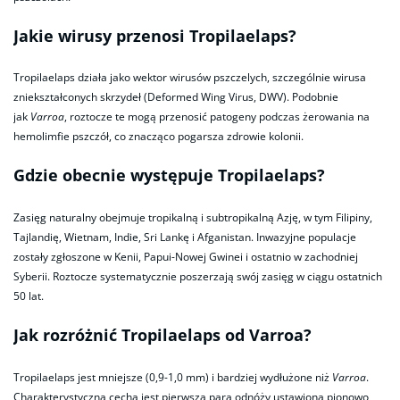
Jakie wirusy przenosi Tropilaelaps?
Tropilaelaps działa jako wektor wirusów pszczelych, szczególnie wirusa
zniekształconych skrzydeł (Deformed Wing Virus, DWV). Podobnie
jak
Varroa
, roztocze te mogą przenosić patogeny podczas żerowania na
hemolimfie pszczół, co znacząco pogarsza zdrowie kolonii.
Gdzie obecnie występuje Tropilaelaps?
Zasięg naturalny obejmuje tropikalną i subtropikalną Azję, w tym Filipiny,
Tajlandię, Wietnam, Indie, Sri Lankę i Afganistan. Inwazyjne populacje
zostały zgłoszone w Kenii, Papui-Nowej Gwinei i ostatnio w zachodniej
Syberii. Roztocze systematycznie poszerzają swój zasięg w ciągu ostatnich
50 lat.
Jak rozróżnić Tropilaelaps od Varroa?
Tropilaelaps jest mniejsze (0,9-1,0 mm) i bardziej wydłużone niż
Varroa
.
Charakterystyczną cechą jest pierwsza para odnóży ustawiona pionowo,