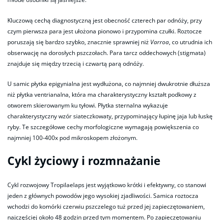
Kluczową cechą diagnostyczną jest obecność czterech par odnóży, przy
czym pierwsza para jest ułożona pionowo i przypomina czułki. Roztocze
poruszają się bardzo szybko, znacznie sprawniej niż
Varroa
, co utrudnia ich
obserwację na dorosłych pszczołach. Para tarcz oddechowych (stigmata)
znajduje się między trzecią i czwartą parą odnóży.
U samic płytka epigynialna jest wydłużona, co najmniej dwukrotnie dłuższa
niż płytka ventrianalna, która ma charakterystyczny kształt podkowy z
otworem skierowanym ku tyłowi. Płytka sternalna wykazuje
charakterystyczny wzór siateczkowaty, przypominający łupinę jaja lub łuskę
ryby. Te szczegółowe cechy morfologiczne wymagają powiększenia co
najmniej 100-400x pod mikroskopem złożonym.
Cykl życiowy i rozmnażanie
Cykl rozwojowy Tropilaelaps jest wyjątkowo krótki i efektywny, co stanowi
jeden z głównych powodów jego wysokiej zjadliwości. Samica roztocza
wchodzi do komórki czerwiu pszczelego tuż przed jej zapieczętowaniem,
najczęściej około 48 godzin przed tym momentem. Po zapieczętowaniu