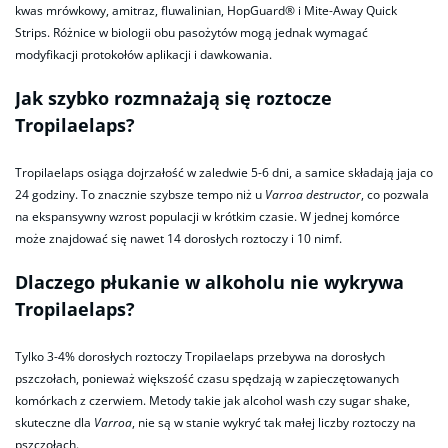
kwas mrówkowy, amitraz, fluwalinian, HopGuard® i Mite-Away Quick
Strips. Różnice w biologii obu pasożytów mogą jednak wymagać
modyfikacji protokołów aplikacji i dawkowania.
Jak szybko rozmnażają się roztocze
Tropilaelaps?
Tropilaelaps osiąga dojrzałość w zaledwie 5-6 dni, a samice składają jaja co
24 godziny. To znacznie szybsze tempo niż u
Varroa destructor
, co pozwala
na ekspansywny wzrost populacji w krótkim czasie. W jednej komórce
może znajdować się nawet 14 dorosłych roztoczy i 10 nimf.
Dlaczego płukanie w alkoholu nie wykrywa
Tropilaelaps?
Tylko 3-4% dorosłych roztoczy Tropilaelaps przebywa na dorosłych
pszczołach, ponieważ większość czasu spędzają w zapieczętowanych
komórkach z czerwiem. Metody takie jak alcohol wash czy sugar shake,
skuteczne dla
Varroa
, nie są w stanie wykryć tak małej liczby roztoczy na
pszczołach.