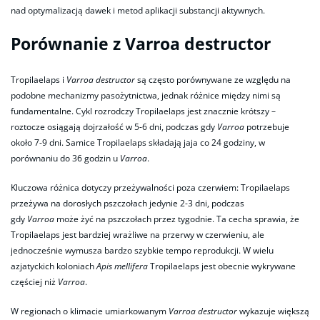
nad optymalizacją dawek i metod aplikacji substancji aktywnych.​
Porównanie z Varroa destructor
Tropilaelaps i
Varroa destructor
są często porównywane ze względu na
podobne mechanizmy pasożytnictwa, jednak różnice między nimi są
fundamentalne. Cykl rozrodczy Tropilaelaps jest znacznie krótszy –
roztocze osiągają dojrzałość w 5-6 dni, podczas gdy
Varroa
potrzebuje
około 7-9 dni. Samice Tropilaelaps składają jaja co 24 godziny, w
porównaniu do 36 godzin u
Varroa
.
Kluczowa różnica dotyczy przeżywalności poza czerwiem: Tropilaelaps
przeżywa na dorosłych pszczołach jedynie 2-3 dni, podczas
gdy
Varroa
może żyć na pszczołach przez tygodnie. Ta cecha sprawia, że
Tropilaelaps jest bardziej wrażliwe na przerwy w czerwieniu, ale
jednocześnie wymusza bardzo szybkie tempo reprodukcji. W wielu
azjatyckich koloniach
Apis mellifera
Tropilaelaps jest obecnie wykrywane
częściej niż
Varroa
.
W regionach o klimacie umiarkowanym
Varroa destructor
wykazuje większą