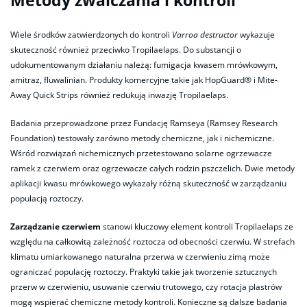
Metody zwalczania i kontroli
Wiele środków zatwierdzonych do kontroli
Varroa destructor
wykazuje
skuteczność również przeciwko Tropilaelaps. Do substancji o
udokumentowanym działaniu należą: fumigacja kwasem mrówkowym,
amitraz, fluwalinian. Produkty komercyjne takie jak HopGuard® i Mite-
Away Quick Strips również redukują inwazję Tropilaelaps.
Badania przeprowadzone przez Fundację Ramseya (Ramsey Research
Foundation) testowały zarówno metody chemiczne, jak i nichemiczne.
Wśród rozwiązań nichemicznych przetestowano solarne ogrzewacze
ramek z czerwiem oraz ogrzewacze całych rodzin pszczelich. Dwie metody
aplikacji kwasu mrówkowego wykazały różną skuteczność w zarządzaniu
populacją roztoczy.
Zarządzanie czerwiem
stanowi kluczowy element kontroli Tropilaelaps ze
względu na całkowitą zależność roztocza od obecności czerwiu. W strefach
klimatu umiarkowanego naturalna przerwa w czerwieniu zimą może
ograniczać populację roztoczy. Praktyki takie jak tworzenie sztucznych
przerw w czerwieniu, usuwanie czerwiu trutowego, czy rotacja plastrów
mogą wspierać chemiczne metody kontroli. Konieczne są dalsze badania