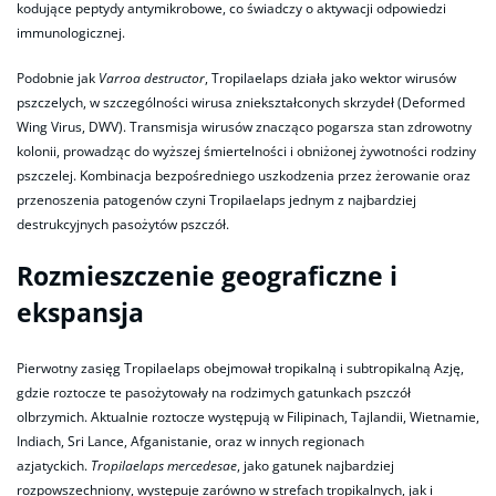
kodujące peptydy antymikrobowe, co świadczy o aktywacji odpowiedzi
immunologicznej.
Podobnie jak
Varroa destructor
, Tropilaelaps działa jako wektor wirusów
pszczelych, w szczególności wirusa zniekształconych skrzydeł (Deformed
Wing Virus, DWV). Transmisja wirusów znacząco pogarsza stan zdrowotny
kolonii, prowadząc do wyższej śmiertelności i obniżonej żywotności rodziny
pszczelej. Kombinacja bezpośredniego uszkodzenia przez żerowanie oraz
przenoszenia patogenów czyni Tropilaelaps jednym z najbardziej
destrukcyjnych pasożytów pszczół.
Rozmieszczenie geograficzne i
ekspansja
Pierwotny zasięg Tropilaelaps obejmował tropikalną i subtropikalną Azję,
gdzie roztocze te pasożytowały na rodzimych gatunkach pszczół
olbrzymich. Aktualnie roztocze występują w Filipinach, Tajlandii, Wietnamie,
Indiach, Sri Lance, Afganistanie, oraz w innych regionach
azjatyckich.
Tropilaelaps mercedesae
, jako gatunek najbardziej
rozpowszechniony, występuje zarówno w strefach tropikalnych, jak i