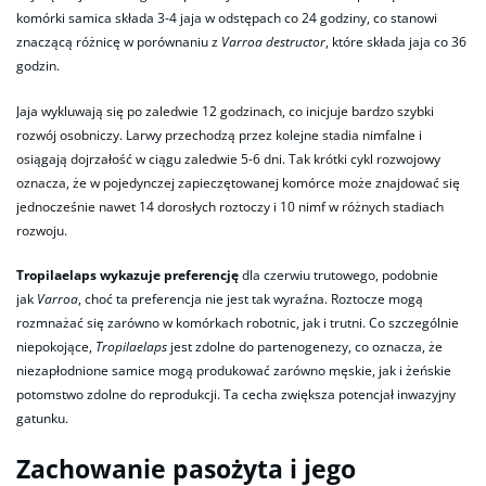
komórki samica składa 3-4 jaja w odstępach co 24 godziny, co stanowi
znaczącą różnicę w porównaniu z
Varroa destructor
, które składa jaja co 36
godzin.
Jaja wykluwają się po zaledwie 12 godzinach, co inicjuje bardzo szybki
rozwój osobniczy. Larwy przechodzą przez kolejne stadia nimfalne i
osiągają dojrzałość w ciągu zaledwie 5-6 dni. Tak krótki cykl rozwojowy
oznacza, że w pojedynczej zapieczętowanej komórce może znajdować się
jednocześnie nawet 14 dorosłych roztoczy i 10 nimf w różnych stadiach
rozwoju.
Tropilaelaps wykazuje preferencję
dla czerwiu trutowego, podobnie
jak
Varroa
, choć ta preferencja nie jest tak wyraźna. Roztocze mogą
rozmnażać się zarówno w komórkach robotnic, jak i trutni. Co szczególnie
niepokojące,
Tropilaelaps
jest zdolne do partenogenezy, co oznacza, że
niezapłodnione samice mogą produkować zarówno męskie, jak i żeńskie
potomstwo zdolne do reprodukcji. Ta cecha zwiększa potencjał inwazyjny
gatunku.​
Zachowanie pasożyta i jego