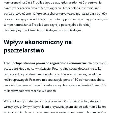
konkurencyjność niż Tropilaelaps ze względu na zdolność przetrwania
okresów bezczerwiowych. Morfologicznie Tropilaelaps jest mniejsze i
bardziej wydłużone niż
Varroa
, z charakterystyczną pierwszą parą odnóży
przypominającą czułki. Obie grupy roztoczy przenoszą wirusy pszczele, ale
tempo namnażania Tropilaelaps czyni je potencjalnie bardziej
destrukcyjnym w klimacie tropikalnym i subtropikalnym.
Wpływ ekonomiczny na
pszczelarstwo
Tropilaelaps stanowi poważne zagrożenie ekonomiczne
dla przemysłu
pszczelarskiego na całym świecie. Potencjalne straty dotyczą nie tylko
bezpośredniej produkcji miodu, ale przede wszystkim usług zapylania
roślin uprawnych. Pszczoła miodna zapyla ponad 130 odmian orzechów,
owoców i warzyw w Stanach Zjednoczonych, co stanowi wartość około 15
miliardów dolarów rocznie w plonach.
W kontekście już istniejących problemów z
Varroa destructor
, którego
wirusy były głównym czynnikiem przyczyniającym się do załamania kolonii
w poprzednich latach z szacowanym wpływem finansowym 600 milionów