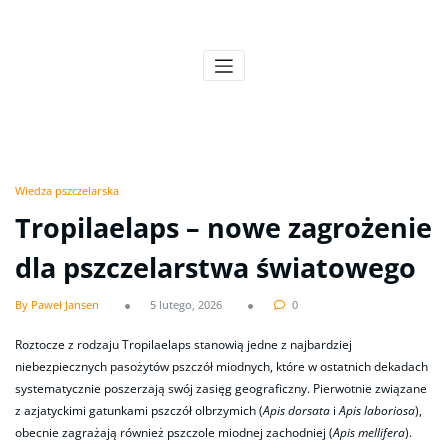
Skip
to
Pszczeli Puls
Pulsujące życie pasieki
content
Wiedza pszczelarska
Tropilaelaps – nowe zagrożenie
dla pszczelarstwa światowego
By Paweł Jansen
5 lutego, 2026
0
Roztocze z rodzaju Tropilaelaps stanowią jedne z najbardziej
niebezpiecznych pasożytów pszczół miodnych, które w ostatnich dekadach
systematycznie poszerzają swój zasięg geograficzny. Pierwotnie związane
z azjatyckimi gatunkami pszczół olbrzymich (
Apis dorsata
i
Apis laboriosa
),
obecnie zagrażają również pszczole miodnej zachodniej (
Apis mellifera
).