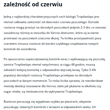
zależność od czerwiu
Jedną z najbardziej charakterystycznych cech biologii Tropilaelaps jest
niemal całkowita zależność od obecności czerwiu pszczelego. Dorosłe
roztocze mogą przeżyć na dorosłych pszczołach jedynie 2-3 dni, co stanowi
zasadniczą różnicę w stosunku do
Varroa destructor
, które są w stanie
przetrwać na pszczołach znacznie dłużej. Ta krótka przeżywalność poza
czerwiem zmusza roztocze do bardzo szybkiego znajdowania nowych
komórek do zasiedlenia.
Po opuszczeniu zapieczętowanej komórki wraz z wykluwającą się pszczołą,
samice Tropilaelaps niemal natychmiast, w ciągu 48 godzin, muszą
odnaleźć kolejną komórkę z odpowiednio dojrzałą larwą. Tylko 3-4%
populacji dorosłych roztoczy Tropilaelaps przebywa na dorosłych
pszczołach w danym momencie. Ta niska liczba sprawia, że standardowe
metody detekcji stosowane dla
Varroa
, takie jak płukanie w alkoholu czy
sugar shake, są nieskuteczne do wykrywania Tropilaelaps.
Roztocze poruszają się wyjątkowo szybko po plastrach, aktywnie
poszukując otwartych komórek z larwami w odpowiednim wieku. Ich