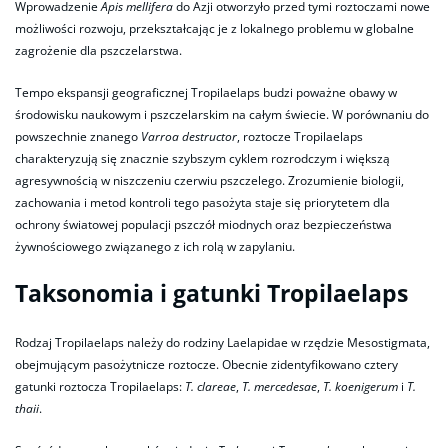
Wprowadzenie
Apis mellifera
do Azji otworzyło przed tymi roztoczami nowe
możliwości rozwoju, przekształcając je z lokalnego problemu w globalne
zagrożenie dla pszczelarstwa.
Tempo ekspansji geograficznej Tropilaelaps budzi poważne obawy w
środowisku naukowym i pszczelarskim na całym świecie. W porównaniu do
powszechnie znanego
Varroa destructor
, roztocze Tropilaelaps
charakteryzują się znacznie szybszym cyklem rozrodczym i większą
agresywnością w niszczeniu czerwiu pszczelego. Zrozumienie biologii,
zachowania i metod kontroli tego pasożyta staje się priorytetem dla
ochrony światowej populacji pszczół miodnych oraz bezpieczeństwa
żywnościowego związanego z ich rolą w zapylaniu.
Taksonomia i gatunki Tropilaelaps
Rodzaj Tropilaelaps należy do rodziny Laelapidae w rzędzie Mesostigmata,
obejmującym pasożytnicze roztocze. Obecnie zidentyfikowano cztery
gatunki roztocza Tropilaelaps:
T. clareae
,
T. mercedesae
,
T. koenigerum
i
T.
thaii
.