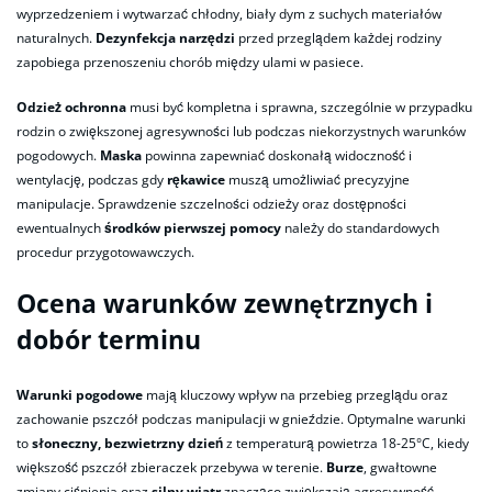
wyprzedzeniem i wytwarzać chłodny, biały dym z suchych materiałów
naturalnych.
Dezynfekcja narzędzi
przed przeglądem każdej rodziny
zapobiega przenoszeniu chorób między ulami w pasiece.
Odzież ochronna
musi być kompletna i sprawna, szczególnie w przypadku
rodzin o zwiększonej agresywności lub podczas niekorzystnych warunków
pogodowych.
Maska
powinna zapewniać doskonałą widoczność i
wentylację, podczas gdy
rękawice
muszą umożliwiać precyzyjne
manipulacje. Sprawdzenie szczelności odzieży oraz dostępności
ewentualnych
środków pierwszej pomocy
należy do standardowych
procedur przygotowawczych.
Ocena warunków zewnętrznych i
dobór terminu
Warunki pogodowe
mają kluczowy wpływ na przebieg przeglądu oraz
zachowanie pszczół podczas manipulacji w gnieździe. Optymalne warunki
to
słoneczny, bezwietrzny dzień
z temperaturą powietrza 18-25°C, kiedy
większość pszczół zbieraczek przebywa w terenie.
Burze
, gwałtowne
zmiany ciśnienia oraz
silny wiatr
znacząco zwiększają agresywność