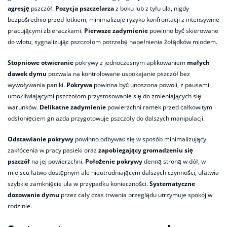
agresję
pszczół.
Pozycja pszczelarza
z boku lub z tyłu ula, nigdy
bezpośrednio przed lotkiem, minimalizuje ryzyko konfrontacji z intensywnie
pracującymi zbieraczkami.
Pierwsze zadymienie
powinno być skierowane
do wlotu, sygnalizując pszczołom potrzebę napełnienia żołądków miodem.
Stopniowe otwieranie
pokrywy z jednoczesnym aplikowaniem
małych
dawek dymu
pozwala na kontrolowane uspokajanie pszczół bez
wywoływania paniki.
Pokrywa
powinna być unoszona powoli, z pausami
umożliwiającymi pszczołom przystosowanie się do zmieniających się
warunków.
Delikatne zadymienie
powierzchni ramek przed całkowitym
odsłonięciem gniazda przygotowuje pszczoły do dalszych manipulacji.
Odstawianie pokrywy
powinno odbywać się w sposób minimalizujący
zakłócenia w pracy pasieki oraz
zapobiegający gromadzeniu się
pszczół
na jej powierzchni.
Położenie pokrywy
denną stroną w dół, w
miejscu łatwo dostępnym ale nieutrudniającym dalszych czynności, ułatwia
szybkie zamknięcie ula w przypadku konieczności.
Systematyczne
dozowanie dymu
przez cały czas trwania przeglądu utrzymuje spokój w
rodzinie.