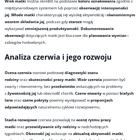
Wiek matki
można określić na podstawie
koloru oznakowania
zgodnie z
międzynarodowym systemem lub poprzez
obserwację intensywności
jaj
.
Młode matki
charakteryzują się wysoką aktywnością i
równomiernym
wzorem składania jaj
, podczas gdy
starsze
mogą
wykazywać
zmniejszoną produktywność
.
Dokumentowanie
obserwacji
dotyczących matki jest kluczowe dla
planowania wymian
i
zabiegów hodowlanych.
Analiza czerwia i jego rozwoju
Ocena czerwia
stanowi podstawę
diagnostyki stanu
rodziny
oraz
skuteczności pracy matki
.
Wzór czerwia
powinien być
zwarty i równomierny, bez
prześwietów
wskazujących na problemy
z
żywotnością jaj
lub obecność chorób.
Czerw otwarty
w postaci
białych
larw
oraz
czerw pokryty
powinny występować w
proporcjach
odpowiadających
naturalnemu cyklowi rozwojowemu.
Stadia rozwojowe
czerwia pozwalają na
ocenę rytmu pracy
matki
oraz
przewidywanie siły rodziny
w nadchodzących
tygodniach.
Obecność jaj
wskazuje na
aktualną aktywność matki
,