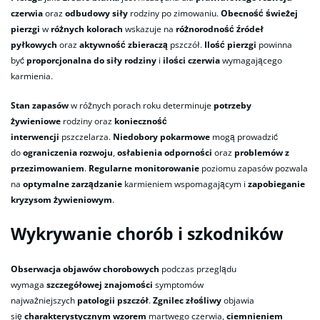
czerwia
oraz
odbudowy siły
rodziny po zimowaniu.
Obecność świeżej
pierzgi
w
różnych kolorach
wskazuje na
różnorodność źródeł
pyłkowych
oraz
aktywność zbieraczą
pszczół.
Ilość pierzgi
powinna
być
proporcjonalna do siły rodziny
i
ilości czerwia
wymagającego
karmienia.
Stan zapasów
w różnych porach roku determinuje
potrzeby
żywieniowe
rodziny oraz
konieczność
interwencji
pszczelarza.
Niedobory pokarmowe
mogą prowadzić
do
ograniczenia rozwoju
,
osłabienia odporności
oraz
problemów z
przezimowaniem
.
Regularne monitorowanie
poziomu zapasów pozwala
na
optymalne zarządzanie
karmieniem wspomagającym i
zapobieganie
kryzysom żywieniowym
.
Wykrywanie chorób i szkodników
Obserwacja objawów chorobowych
podczas przeglądu
wymaga
szczegółowej znajomości
symptomów
najważniejszych
patologii pszczół
.
Zgnilec złośliwy
objawia
się
charakterystycznym wzorem
martwego czerwia,
ciemnieniem