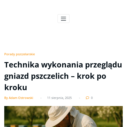
Skip
to
Pszczeli Puls
Pulsujące życie pasieki
content
Porady pszczelarskie
Technika wykonania przeglądu
gniazd pszczelich – krok po
kroku
By Adam Ostrowski
11 sierpnia, 2025
0