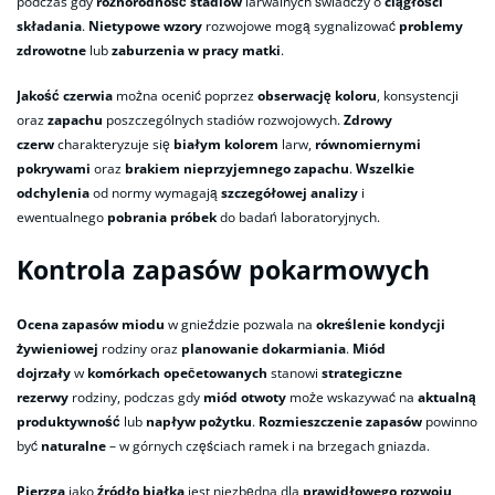
podczas gdy
różnorodność stadiów
larwalnych świadczy o
ciągłości
składania
.
Nietypowe wzory
rozwojowe mogą sygnalizować
problemy
zdrowotne
lub
zaburzenia w pracy matki
.
Jakość czerwia
można ocenić poprzez
obserwację koloru
, konsystencji
oraz
zapachu
poszczególnych stadiów rozwojowych.
Zdrowy
czerw
charakteryzuje się
białym kolorem
larw,
równomiernymi
pokrywami
oraz
brakiem nieprzyjemnego zapachu
.
Wszelkie
odchylenia
od normy wymagają
szczegółowej analizy
i
ewentualnego
pobrania próbek
do badań laboratoryjnych.
Kontrola zapasów pokarmowych
Ocena zapasów miodu
w gnieździe pozwala na
określenie kondycji
żywieniowej
rodziny oraz
planowanie dokarmiania
.
Miód
dojrzały
w
komórkach opečetowanych
stanowi
strategiczne
rezerwy
rodziny, podczas gdy
miód otwoty
może wskazywać na
aktualną
produktywność
lub
napływ pożytku
.
Rozmieszczenie zapasów
powinno
być
naturalne
– w górnych częściach ramek i na brzegach gniazda.
Pierzga
jako
źródło białka
jest niezbędna dla
prawidłowego rozwoju