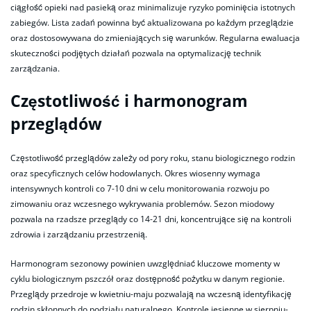
ciągłość opieki nad pasieką oraz minimalizuje ryzyko pominięcia istotnych
zabiegów. Lista zadań powinna być aktualizowana po każdym przeglądzie
oraz dostosowywana do zmieniających się warunków. Regularna ewaluacja
skuteczności podjętych działań pozwala na optymalizację technik
zarządzania.
Częstotliwość i harmonogram
przeglądów
Częstotliwość przeglądów zależy od pory roku, stanu biologicznego rodzin
oraz specyficznych celów hodowlanych. Okres wiosenny wymaga
intensywnych kontroli co 7-10 dni w celu monitorowania rozwoju po
zimowaniu oraz wczesnego wykrywania problemów. Sezon miodowy
pozwala na rzadsze przeglądy co 14-21 dni, koncentrujące się na kontroli
zdrowia i zarządzaniu przestrzenią.
Harmonogram sezonowy powinien uwzględniać kluczowe momenty w
cyklu biologicznym pszczół oraz dostępność pożytku w danym regionie.
Przeglądy przedroje w kwietniu-maju pozwalają na wczesną identyfikację
rodzin skłonnych do podziału naturalnego. Kontrole jesienne w sierpniu-