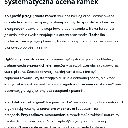
Systematyczna ocena ramek
Kolejność przeglądania ramek
powinna być logiczna i dostosowana
do
celu kontroli
oraz specyfiki danej rodziny.
Rozpoczęcie od ramek
brzegowych
pozwala na stopniowe przechodzenie w kierunku centra
gniazda, gdzie zwykle znajduje się
czerw
oraz matka.
Technika
podnoszenia
wymaga płynnych, kontrolowanych ruchów z zachowaniem
pionowego położenia ramki.
Oględziny obu stron ramki
powinny być systematyczne i dokładne,
z
obserwacją wszystkich elementów
– pszczół, czerwia, zapasów oraz
stanu plastra.
Czas obserwacji
każdej ramki powinien być
zoptymalizowany – wystarczająco długi dla dokładnej oceny, ale krótki
enough aby nie stresować pszczół.
Łagodne obrócenie ramki
umożliwia
obserwację drugiej strony bez
strząsania pszczół
.
Porządek ramek
w gnieździe powinien być zachowany zgodnie z naturalną
organizacją rodziny, z
czerwiem w centrum
i zapasami na
brzegach.
Przypadkowe przestawienie
ramek może zakłócić naturalny
rozkład temperatur w gnieździe i wpłynąć negatywnie na rozwój
czerwia.
Oznaczanie pozycji
ramek podczas przeglądu ułatwia