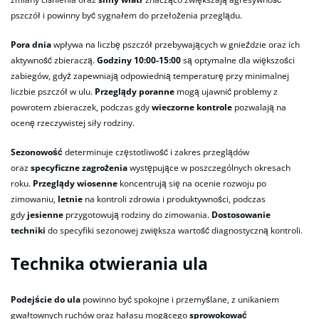
pszczół i powinny być sygnałem do przełożenia przeglądu.
Pora dnia
wpływa na liczbę pszczół przebywających w gnieździe oraz ich
aktywność zbieraczą.
Godziny 10:00-15:00
są optymalne dla większości
zabiegów, gdyż zapewniają odpowiednią temperaturę przy minimalnej
liczbie pszczół w ulu.
Przeglądy poranne
mogą ujawnić problemy z
powrotem zbieraczek, podczas gdy
wieczorne kontrole
pozwalają na
ocenę rzeczywistej siły rodziny.
Sezonowość
determinuje częstotliwość i zakres przeglądów
oraz
specyficzne zagrożenia
występujące w poszczególnych okresach
roku.
Przeglądy wiosenne
koncentrują się na ocenie rozwoju po
zimowaniu,
letnie
na kontroli zdrowia i produktywności, podczas
gdy
jesienne
przygotowują rodziny do zimowania.
Dostosowanie
techniki
do specyfiki sezonowej zwiększa wartość diagnostyczną kontroli.
Technika otwierania ula
Podejście do ula
powinno być spokojne i przemyślane, z unikaniem
gwałtownych ruchów oraz hałasu mogącego
sprowokować