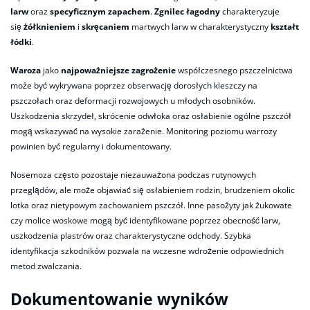
larw
oraz
specyficznym zapachem
.
Zgnilec łagodny
charakteryzuje
się
żółknieniem
i
skręcaniem
martwych larw w charakterystyczny
kształt
łódki
.
Waroza
jako
najpoważniejsze zagrożenie
współczesnego pszczelnictwa
może być wykrywana poprzez obserwację dorosłych kleszczy na
pszczołach oraz deformacji rozwojowych u młodych osobników.
Uszkodzenia skrzydeł, skrócenie odwłoka oraz osłabienie ogólne pszczół
mogą wskazywać na wysokie zarażenie. Monitoring poziomu warrozy
powinien być regularny i dokumentowany.
Nosemoza często pozostaje niezauważona podczas rutynowych
przeglądów, ale może objawiać się osłabieniem rodzin, brudzeniem okolic
lotka oraz nietypowym zachowaniem pszczół. Inne pasożyty jak żukowate
czy molice woskowe mogą być identyfikowane poprzez obecność larw,
uszkodzenia plastrów oraz charakterystyczne odchody. Szybka
identyfikacja szkodników pozwala na wczesne wdrożenie odpowiednich
metod zwalczania.
Dokumentowanie wyników