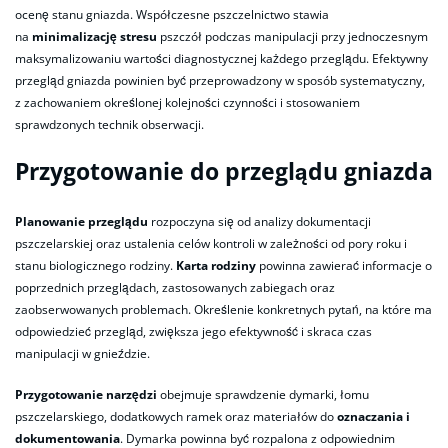
ocenę stanu gniazda. Współczesne pszczelnictwo stawia
na
minimalizację stresu
pszczół podczas manipulacji przy jednoczesnym
maksymalizowaniu wartości diagnostycznej każdego przeglądu. Efektywny
przegląd gniazda powinien być przeprowadzony w sposób systematyczny,
z zachowaniem określonej kolejności czynności i stosowaniem
sprawdzonych technik obserwacji.
Przygotowanie do przeglądu gniazda
Planowanie przeglądu
rozpoczyna się od analizy dokumentacji
pszczelarskiej oraz ustalenia celów kontroli w zależności od pory roku i
stanu biologicznego rodziny.
Karta rodziny
powinna zawierać informacje o
poprzednich przeglądach, zastosowanych zabiegach oraz
zaobserwowanych problemach. Określenie konkretnych pytań, na które ma
odpowiedzieć przegląd, zwiększa jego efektywność i skraca czas
manipulacji w gnieździe.
Przygotowanie narzędzi
obejmuje sprawdzenie dymarki, łomu
pszczelarskiego, dodatkowych ramek oraz materiałów do
oznaczania i
dokumentowania
. Dymarka powinna być rozpalona z odpowiednim