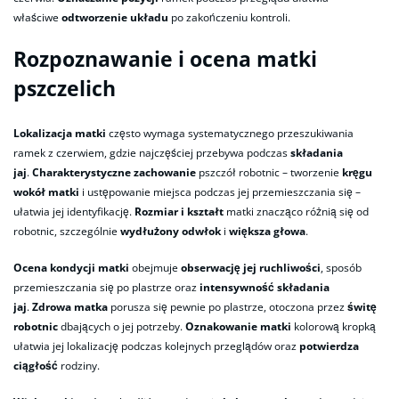
właściwe
odtworzenie układu
po zakończeniu kontroli.
Rozpoznawanie i ocena matki
pszczelich
Lokalizacja matki
często wymaga systematycznego przeszukiwania
ramek z czerwiem, gdzie najczęściej przebywa podczas
składania
jaj
.
Charakterystyczne zachowanie
pszczół robotnic – tworzenie
kręgu
wokół matki
i ustępowanie miejsca podczas jej przemieszczania się –
ułatwia jej identyfikację.
Rozmiar i kształt
matki znacząco różnią się od
robotnic, szczególnie
wydłużony odwłok
i
większa głowa
.
Ocena kondycji matki
obejmuje
obserwację jej ruchliwości
, sposób
przemieszczania się po plastrze oraz
intensywność składania
jaj
.
Zdrowa matka
porusza się pewnie po plastrze, otoczona przez
świtę
robotnic
dbających o jej potrzeby.
Oznakowanie matki
kolorową kropką
ułatwia jej lokalizację podczas kolejnych przeglądów oraz
potwierdza
ciągłość
rodziny.