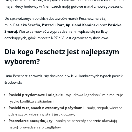
maja, kiedy hodowcy w Niemczech mają gotowe matki z nowego sezonu.
Do sprawdzonych polskich dostawców matek Peschetz należą
m.in.
Pasieka Serafin
,
Pszczeli Port
,
Apisland Kaminski
oraz
Pasieka
Smaruj
. Warto zamawiać z wyprzedzeniem i wpisać się na listy
oczekujących, gdyż import z NPZ e.V. jest ograniczony ilościowo.
Dla kogo Peschetz jest najlepszym
wyborem?
Linia Peschetz sprawdzi się doskonale w kilku konkretnych typach pasiek i
środowisk:
Pasieki przydomowe i miejskie
– wyjątkowa łagodność minimalizuje
ryzyko konfliktu z sąsiadami
Pasieki w rejonach z wczesnymi pożytkami
– sady, rzepak, wierzba –
gdzie szybki wiosenny start jest kluczowy
Pszczelarze początkujący
– spokojne pszczoły znacznie ułatwiają
naukę prowadzenia przeglądów