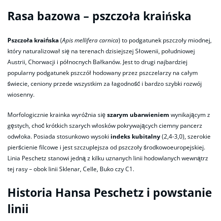
Rasa bazowa – pszczoła kraińska
Pszczoła kraińska
(
Apis mellifera carnica
) to podgatunek pszczoły miodnej,
który naturalizował się na terenach dzisiejszej Słowenii, południowej
Austrii, Chorwacji i północnych Bałkanów. Jest to drugi najbardziej
popularny podgatunek pszczół hodowany przez pszczelarzy na całym
świecie, ceniony przede wszystkim za łagodność i bardzo szybki rozwój
wiosenny.
Morfologicznie krainka wyróżnia się
szarym ubarwieniem
wynikającym z
gęstych, choć krótkich szarych włosków pokrywających ciemny pancerz
odwłoka. Posiada stosunkowo wysoki
indeks kubitalny
(2,4-3,0), szerokie
pierścienie filcowe i jest szczuplejsza od pszczoły środkowoeuropejskiej.
Linia Peschetz stanowi jedną z kilku uznanych linii hodowlanych wewnątrz
tej rasy – obok linii Sklenar, Celle, Buko czy C1.
Historia Hansa Peschetz i powstanie
linii