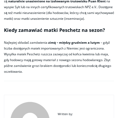
są
naturalnie unasienione na izolowanym trutowisku Puan Klent
na
wyspie Sylt lub na innych certyfikowanych trutowiskach NPZ e.V.. Dostępne
są też matki nieunasienienie (dla hodowców, którzy chcą sami wychowywać
matki) oraz matki unasienienie sztucznie (inseminacja).
Kiedy zamawiać matki Peschetz na sezon?
Najlepiej składać zamówienia
zimą – między grudniem a lutym
– gdyż
liczba dostępnych matek importowanych z Niemiec jest ograniczona.
Wysyłka matek Peschetz ruszcza zazwyczaj od końca kwietnia lub maja,
gdy hodowcy mają gotowy materiał z nowego sezonu hodowlanego. Zbyt
późne zamówienie grozi brakiem dostępności lub koniecznością długiego
oczekiwania.
Written by: