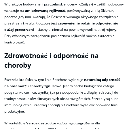
W praktyce hodowlanej i pszczelarskiej oceny różnią się – część hodowców
wskazuje na
umiarkowaną rojliwość
, porównywalną z linią Sklenar,
podczas gdy inni uważają, że Peschetz wymaga aktywnego zarządzania
przestrzenią w ulu. Kluczowe jest
zapewnienie rodzinie odpowiednio
dużej przestrzeni
– ciasny ul niemal na pewno wyzwoli nastrój rojowy.
Przy właściwym zarządzaniu pasiecznym rojliwość można skutecznie
kontrolować.
Zdrowotność i odporność na
choroby
Pszczoła kraińska, w tym linia Peschetz, wykazuje
naturalną odporność
na nosemozę i choroby zgnilcowe
. Jest to cecha biologiczna całego
podgatunku carnica, wynikająca prawdopodobnie z długiej adaptacji do
trudnych warunków klimatycznych obszarów górskich. Pszczoły są silne
immunologicznie i rzadziej chorują niż niektóre wyselekcjonowane linie
produkcyjne.
W kontekście
Varroa destructor
– głównego zagrożenia dla