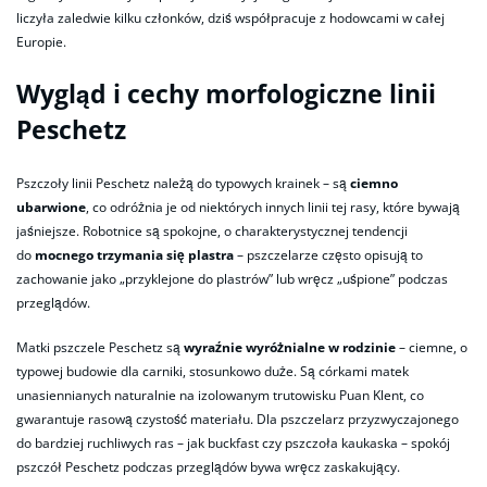
liczyła zaledwie kilku członków, dziś współpracuje z hodowcami w całej
Europie.
Wygląd i cechy morfologiczne linii
Peschetz
Pszczoły linii Peschetz należą do typowych krainek – są
ciemno
ubarwione
, co odróżnia je od niektórych innych linii tej rasy, które bywają
jaśniejsze. Robotnice są spokojne, o charakterystycznej tendencji
do
mocnego trzymania się plastra
– pszczelarze często opisują to
zachowanie jako „przyklejone do plastrów” lub wręcz „uśpione” podczas
przeglądów.
Matki pszczele Peschetz są
wyraźnie wyróżnialne w rodzinie
– ciemne, o
typowej budowie dla carniki, stosunkowo duże. Są córkami matek
unasiennianych naturalnie na izolowanym trutowisku Puan Klent, co
gwarantuje rasową czystość materiału. Dla pszczelarz przyzwyczajonego
do bardziej ruchliwych ras – jak buckfast czy pszczoła kaukaska – spokój
pszczół Peschetz podczas przeglądów bywa wręcz zaskakujący.