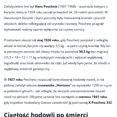
Założycielem linii był
Hans Peschetz
(1901-1968) – austriacki kolejarz z
Karyntii, który w 1924 roku zaczął prowadzić ok. 24 rodzin pszczelich. W
ówczesnych Karyntii i Styrii pszczoły były mieszaniną krainek i pszczół
włoskich, daleko odbiegającą od czystości rasowej. Peschetz pragnął
wyhodować rodziny oparte wyłącznie na czystej carnicy.
Przełomem okazał się
maj 1926 roku
, gdy Peschetz pozyskał z odległej
wioski w Górnej Karyntii rój ważący 3,5 kg – w pełni czystą krainkę. Rój ten
w pierwszym sezonie dał zbiory miodu na poziomie
56,5 kg
bez migracji
(15,5 + 18 + 12 + 11 kg w kolejnych miesiącach) i wykazał wyjątkową
łagodność oraz brak skłonności do rójki. Już wtedy było jasne, że chodzi o
wyjątkowy materiał genetyczny.
W
1927 roku
Peschetz rozpoczął kontrolowaną hodowlę matek, a rok
później założył własne
trutowisko „Höritzen”
na wysokości 1200 m n.p.m.
w pobliskich górach – tak odległe, że skrzynki unasiennieniowe musiał
nosić na plecach. Oficjalne uznanie linii nastąpiło w
czerwcu 1941 roku
,
gdy inspektor hodowlany Goetze zatwierdził ją pod nazwą
K-Peschetz 332
.
Ciągłość hodowli po śmierci