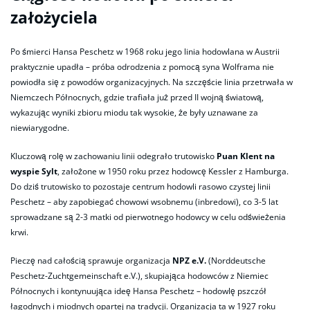
założyciela
Po śmierci Hansa Peschetz w 1968 roku jego linia hodowlana w Austrii
praktycznie upadła – próba odrodzenia z pomocą syna Wolframa nie
powiodła się z powodów organizacyjnych. Na szczęście linia przetrwała w
Niemczech Północnych, gdzie trafiała już przed II wojną światową,
wykazując wyniki zbioru miodu tak wysokie, że były uznawane za
niewiarygodne.
Kluczową rolę w zachowaniu linii odegrało trutowisko
Puan Klent na
wyspie Sylt
, założone w 1950 roku przez hodowcę Kessler z Hamburga.
Do dziś trutowisko to pozostaje centrum hodowli rasowo czystej linii
Peschetz – aby zapobiegać chowowi wsobnemu (inbredowi), co 3-5 lat
sprowadzane są 2-3 matki od pierwotnego hodowcy w celu odświeżenia
krwi.
Pieczę nad całością sprawuje organizacja
NPZ e.V.
(Norddeutsche
Peschetz-Zuchtgemeinschaft e.V.), skupiająca hodowców z Niemiec
Północnych i kontynuująca ideę Hansa Peschetz – hodowlę pszczół
łagodnych i miodnych opartej na tradycji. Organizacja ta w 1927 roku