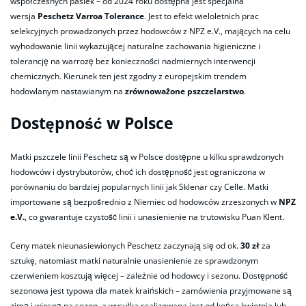
współczesnych pasiek – od 2024 roku dostępna jest specjalna
wersja
Peschetz Varroa Tolerance
. Jest to efekt wieloletnich prac
selekcyjnych prowadzonych przez hodowców z NPZ e.V., mających na celu
wyhodowanie linii wykazującej naturalne zachowania higieniczne i
tolerancję na warrozę bez konieczności nadmiernych interwencji
chemicznych. Kierunek ten jest zgodny z europejskim trendem
hodowlanym nastawianym na
zrównoważone pszczelarstwo
.
Dostępność w Polsce
Matki pszczele linii Peschetz są w Polsce dostępne u kilku sprawdzonych
hodowców i dystrybutorów, choć ich dostępność jest ograniczona w
porównaniu do bardziej popularnych linii jak Sklenar czy Celle. Matki
importowane są bezpośrednio z Niemiec od hodowców zrzeszonych w
NPZ
e.V.
, co gwarantuje czystość linii i unasienienie na trutowisku Puan Klent.
Ceny matek nieunasiewionych Peschetz zaczynają się od ok.
30 zł
za
sztukę, natomiast matki naturalnie unasienienie ze sprawdzonym
czerwieniem kosztują więcej – zależnie od hodowcy i sezonu. Dostępność
sezonowa jest typowa dla matek kraińskich – zamówienia przyjmowane są
zimą i wiosną na sezon, a wysyłka realizowana jest od końca kwietnia lub