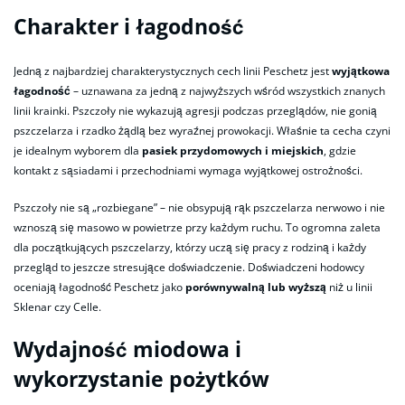
Charakter i łagodność
Jedną z najbardziej charakterystycznych cech linii Peschetz jest
wyjątkowa
łagodność
– uznawana za jedną z najwyższych wśród wszystkich znanych
linii krainki. Pszczoły nie wykazują agresji podczas przeglądów, nie gonią
pszczelarza i rzadko żądlą bez wyraźnej prowokacji. Właśnie ta cecha czyni
je idealnym wyborem dla
pasiek przydomowych i miejskich
, gdzie
kontakt z sąsiadami i przechodniami wymaga wyjątkowej ostrożności.
Pszczoły nie są „rozbiegane” – nie obsypują rąk pszczelarza nerwowo i nie
wznoszą się masowo w powietrze przy każdym ruchu. To ogromna zaleta
dla początkujących pszczelarzy, którzy uczą się pracy z rodziną i każdy
przegląd to jeszcze stresujące doświadczenie. Doświadczeni hodowcy
oceniają łagodność Peschetz jako
porównywalną lub wyższą
niż u linii
Sklenar czy Celle.
Wydajność miodowa i
wykorzystanie pożytków