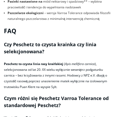
Pasieki nastawione na
miód nektarowy i spadziowy** – wybitna
pracowitość i tendencja do wypełniania nadstawek
Pszczelarze ekologiczni
– wersja Varroa Tolerance odpowiada filozofii
naturalnego pszczelarstwa z minimalną interwencją chemiczną
FAQ
Czy Peschetz to czysta krainka czy linia
selekcjonowana?
Peschetz to czysta linia rasy kraińskiej
(
Apis mellifera carnica
),
selekcjonowana od lat 20. XX wieku wyłącznie wewnątrz podgatunku
carnica – bez krzyżowania z innymi rasami. Hodowcy z NPZ e.V. dbają o
czystość rasową poprzez unasienienie matek wyłącznie na izolowanym
trutowisku Puan Klent na wyspie Sylt.
Czym różni się Peschetz Varroa Tolerance od
standardowej Peschetz?