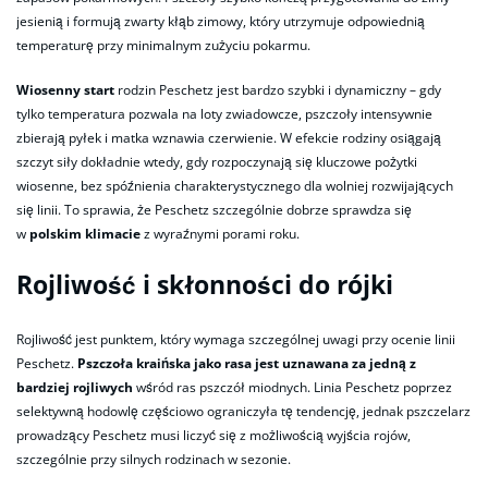
jesienią i formują zwarty kłąb zimowy, który utrzymuje odpowiednią
temperaturę przy minimalnym zużyciu pokarmu.
Wiosenny start
rodzin Peschetz jest bardzo szybki i dynamiczny – gdy
tylko temperatura pozwala na loty zwiadowcze, pszczoły intensywnie
zbierają pyłek i matka wznawia czerwienie. W efekcie rodziny osiągają
szczyt siły dokładnie wtedy, gdy rozpoczynają się kluczowe pożytki
wiosenne, bez spóźnienia charakterystycznego dla wolniej rozwijających
się linii. To sprawia, że Peschetz szczególnie dobrze sprawdza się
w
polskim klimacie
z wyraźnymi porami roku.
Rojliwość i skłonności do rójki
Rojliwość jest punktem, który wymaga szczególnej uwagi przy ocenie linii
Peschetz.
Pszczoła kraińska jako rasa jest uznawana za jedną z
bardziej rojliwych
wśród ras pszczół miodnych. Linia Peschetz poprzez
selektywną hodowlę częściowo ograniczyła tę tendencję, jednak pszczelarz
prowadzący Peschetz musi liczyć się z możliwością wyjścia rojów,
szczególnie przy silnych rodzinach w sezonie.