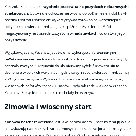
Pszczoła Peschetz jest
wybitnie pracowita na pożytkach nektarowych i
spadziowych
. Utrzymuje od wczesnej wiosny do późnej jesieni dużą siłę
rodziny i potrafi znakomicie wykorzystywać zarówno najwcześniejsze
pożytki (klon, wierzba, mniszek), jak i późne pożytki letnie. Miód
magazynowany jest przede wszystkim w
nadstawkach
, co ułatwia jego
pozyskiwanie.
Wyjątkową cechą Peschetz jest świetne wykorzystanie
wczesnych
pożytków wiosennych
– rodzina szybko się mobilizuje w momencie, gdy
pszczoły zaczynają przynosić do ula pierwszy pyłek. Sprawdza się to
doskonale w polskich warunkach, gdzie sady, rzepak, wierzba i mniszek są
ważnymi wczesnymi pożytkami. Historycznie właśnie te wyniki – zbiory z
wiosennych pożytków rzepaku i sadów – były tak zadziwiające w czasach
Peschetz, że sąsiednie pasieki nie chciały im wierzyć.
Zimowla i wiosenny start
Zimowla Peschetz
oceniana jest jako bardzo dobra – rodziny zimują w sile,
nie wykazują nadmiernych strat zimowych i potrafią racjonalnie korzystać z
zapasów pokarmowych. Pszczoły szybko kończą przygotowania do zimy