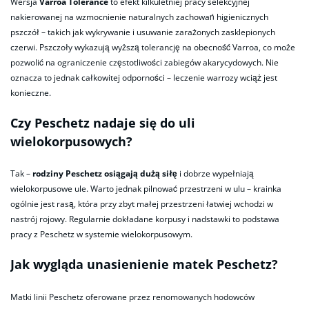
Wersja
Varroa Tolerance
to efekt kilkuletniej pracy selekcyjnej
nakierowanej na wzmocnienie naturalnych zachowań higienicznych
pszczół – takich jak wykrywanie i usuwanie zarażonych zasklepionych
czerwi. Pszczoły wykazują wyższą tolerancję na obecność Varroa, co może
pozwolić na ograniczenie częstotliwości zabiegów akarycydowych. Nie
oznacza to jednak całkowitej odporności – leczenie warrozy wciąż jest
konieczne.
Czy Peschetz nadaje się do uli
wielokorpusowych?
Tak –
rodziny Peschetz osiągają dużą siłę
i dobrze wypełniają
wielokorpusowe ule. Warto jednak pilnować przestrzeni w ulu – krainka
ogólnie jest rasą, która przy zbyt małej przestrzeni łatwiej wchodzi w
nastrój rojowy. Regularnie dokładane korpusy i nadstawki to podstawa
pracy z Peschetz w systemie wielokorpusowym.
Jak wygląda unasienienie matek Peschetz?
Matki linii Peschetz oferowane przez renomowanych hodowców