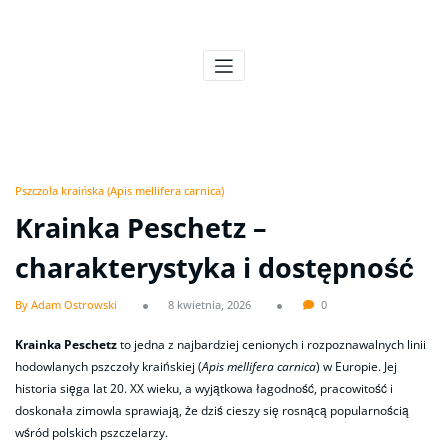
Skip
to
Pszczeli Puls
Pulsujące życie pasieki
content
Pszczoła kraińska (Apis mellifera carnica)
Krainka Peschetz –
charakterystyka i dostępność
By Adam Ostrowski
8 kwietnia, 2026
0
Krainka Peschetz
to jedna z najbardziej cenionych i rozpoznawalnych linii
hodowlanych pszczoły kraińskiej (
Apis mellifera carnica
) w Europie. Jej
historia sięga lat 20. XX wieku, a wyjątkowa łagodność, pracowitość i
doskonała zimowla sprawiają, że dziś cieszy się rosnącą popularnością
wśród polskich pszczelarzy.