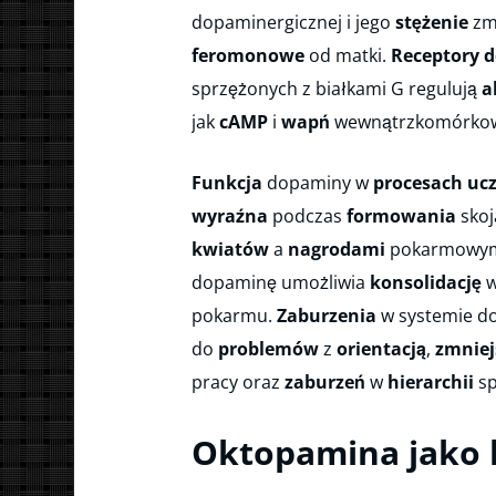
dopaminergicznej i jego
stężenie
zmi
feromonowe
od matki.
Receptory 
sprzężonych z białkami G regulują
a
jak
cAMP
i
wapń
wewnątrzkomórkow
Funkcja
dopaminy w
procesach ucz
wyraźna
podczas
formowania
skoj
kwiatów
a
nagrodami
pokarmowym
dopaminę umożliwia
konsolidację
w
pokarmu.
Zaburzenia
w systemie d
do
problemów
z
orientacją
,
zmniej
pracy oraz
zaburzeń
w
hierarchii
sp
Oktopamina jako 