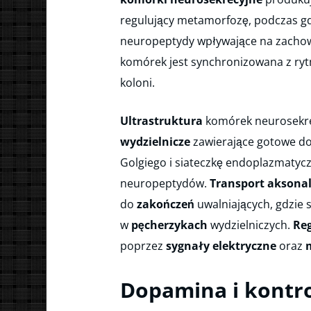
regulujący metamorfozę, podczas g
neuropeptydy wpływające na zachow
komórek jest synchronizowana z r
koloni.
Ultrastruktura
komórek neurosekre
wydzielnicze
zawierające gotowe d
Golgiego i siateczkę endoplazmatyc
neuropeptydów.
Transport aksona
do
zakończeń
uwalniających, gdzie
w
pęcherzykach
wydzielniczych.
Reg
poprzez
sygnały elektryczne
oraz
Dopamina i kontr