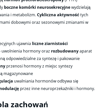
dy
boczne komórki neurosekrecyjne
wydzielają
ania i metabolizm.
Cykliczna aktywność
tych
ytmami dobowymi oraz sezonowymi zmianami w
cyjnych ujawnia
liczne
ziarnistości
o uwolnienia hormony oraz
rozbudowany
aparat
zną odpowiedzialne za syntezę i pakowanie
lny
przenosi hormony z miejsc syntezy
 są magazynowane
ulacja
uwalniania hormonów odbywa się
modulację
przez inne neuroprzekaźniki i hormony.
ola zachowań