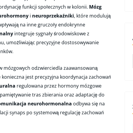
ordynację funkcji społecznych w kolonii.
Mózg
urohormony
i
neuroprzekaźniki
, które modulują
pływają na inne gruczoły endokrynne
nalny
integruje sygnały środowiskowe z
, umożliwiając precyzyjne dostosowywanie
unków.
 mózgowych odzwierciedla zaawansowaną
e konieczna jest precyzyjna koordynacja zachowań
uralna
regulowana przez hormony mózgowe
pamiętywanie tras zbierania oraz adaptację do
omunikacja neurohormonalna
odbywa się na
lacji synaps po systemową regulację zachowań