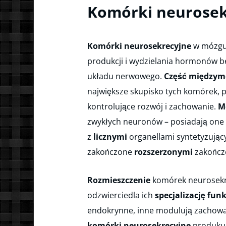
Komórki neurosek
Komórki neurosekrecyjne
w mózgu 
produkcji i wydzielania hormonów b
układu nerwowego.
Część między
największe skupisko tych komórek,
kontrolujące rozwój i zachowanie.
M
zwykłych neuronów – posiadają one
z
licznymi
organellami syntetyzując
zakończone
rozszerzonymi
zakończ
Rozmieszczenie
komórek neurosekr
odzwierciedla ich
specjalizację fun
endokrynne, inne modulują zachowa
komórki neurosekrecyjne
produku