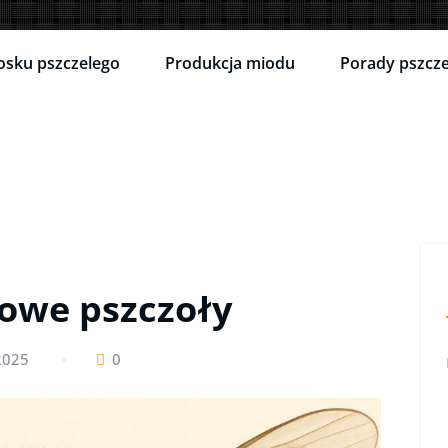
osku pszczelego
Produkcja miodu
Porady pszcze
we pszczoły
 2025
0