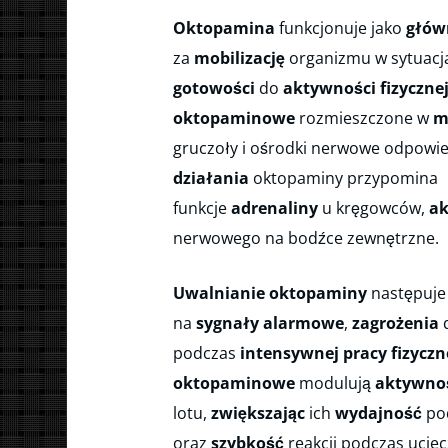
Oktopamina
funkcjonuje jako
głów
za
mobilizację
organizmu w sytuacj
gotowości
do
aktywności fizyczne
oktopaminowe
rozmieszczone w
m
gruczoły i ośrodki nerwowe odpowie
działania
oktopaminy przypomina
funkcje
adrenaliny
u kręgowców,
ak
nerwowego na bodźce zewnętrzne.
Uwalnianie oktopaminy
następuje
na
sygnały alarmowe
,
zagrożenia
d
podczas
intensywnej
pracy fizyczn
oktopaminowe
modulują
aktywno
lotu,
zwiększając
ich
wydajność
pod
oraz
szybkość
reakcji podczas uciec