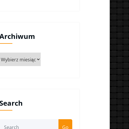
Archiwum
Archiwum
Search
Go