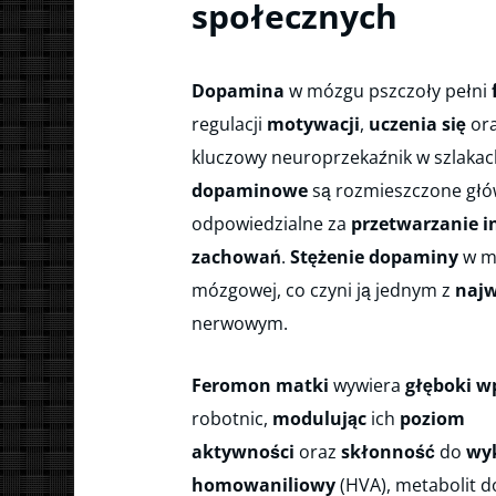
społecznych
Dopamina
w mózgu pszczoły pełni
regulacji
motywacji
,
uczenia się
or
kluczowy neuroprzekaźnik w szlakac
dopaminowe
są rozmieszczone gł
odpowiedzialne za
przetwarzanie i
zachowań
.
Stężenie dopaminy
w mó
mózgowej, co czyni ją jednym z
najw
nerwowym.
Feromon matki
wywiera
głęboki w
robotnic,
modulując
ich
poziom
aktywności
oraz
skłonność
do
wy
homowaniliowy
(HVA), metabolit d