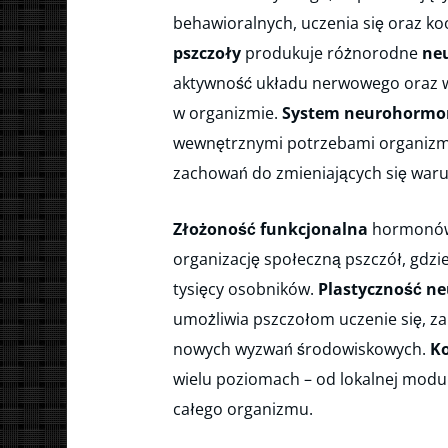
behawioralnych, uczenia się oraz ko
pszczoły
produkuje różnorodne
ne
aktywność układu nerwowego oraz w
w organizmie.
System neurohormo
wewnętrznymi potrzebami organizmu
zachowań do zmieniających się war
Złożoność funkcjonalna
hormonów
organizację społeczną pszczół, gdzi
tysięcy osobników.
Plastyczność ne
umożliwia pszczołom uczenie się, za
nowych wyzwań środowiskowych.
K
wielu poziomach – od lokalnej modu
całego organizmu.