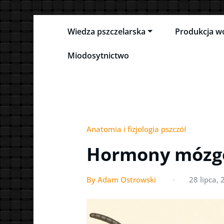
Skip
Wiedza pszczelarska
Produkcja w
to
Pszczeli Puls
Pulsujące życie pasieki
content
Miodosytnictwo
Anatomia i fizjologia pszczół
Hormony mózgo
By Adam Ostrowski
28 lipca,