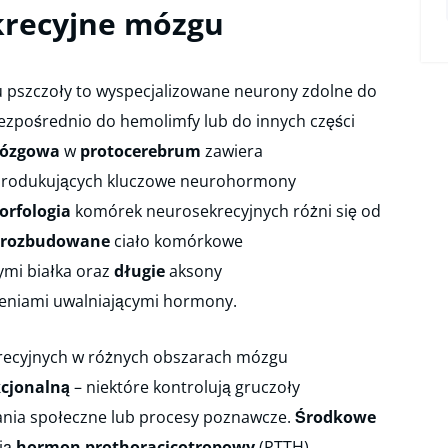
recyjne mózgu
pszczoły to wyspecjalizowane neurony zdolne do
ezpośrednio do hemolimfy lub do innych części
mózgowa
w
protocerebrum
zawiera
 produkujących kluczowe neurohormony
orfologia
komórek neurosekrecyjnych różni się od
rozbudowane
ciało komórkowe
ymi białka oraz
długie
aksony
eniami uwalniającymi hormony.
ecyjnych w różnych obszarach mózgu
kcjonalną
– niektóre kontrolują gruczoły
nia społeczne lub procesy poznawcze.
Środkowe
ją
hormon prothoracicotropowy
(PTTH)