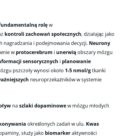
fundamentalną rolę
w
az
kontroli zachowań społecznych
, działając jako
h nagradzania i podejmowania decyzji.
Neurony
ównie w
protocerebrum
i
unerwią
obszary mózgu
nformacji sensorycznych
i
planowanie
zgu pszczoły wynosi około
1-5 nmol/g
tkanki
ażniejszych
neuroprzekaźników w systemie
pływ
na
szlaki dopaminowe
w mózgu młodych
konywania
określonych zadań w ulu.
Kwas
opaminy, służy jako
biomarker
aktywności