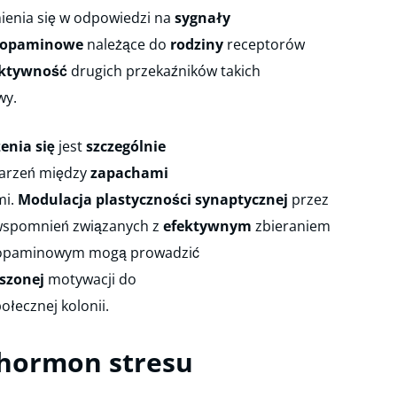
enia się w odpowiedzi na
sygnały
dopaminowe
należące do
rodziny
receptorów
ktywność
drugich przekaźników takich
y.
enia się
jest
szczególnie
arzeń między
zapachami
i.
Modulacja
plastyczności synaptycznej
przez
spomnień związanych z
efektywnym
zbieraniem
opaminowym mogą prowadzić
szonej
motywacji do
ołecznej kolonii.
hormon stresu