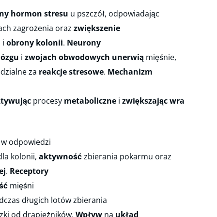
ny hormon stresu
u pszczół, odpowiadając
ach zagrożenia oraz
zwiększenie
j
i
obrony kolonii
.
Neurony
ózgu
i
zwojach obwodowych
unerwią
mięśnie,
dzialne za
reakcje stresowe
.
Mechanizm
tywując
procesy
metaboliczne
i
zwiększając
wrażliwość
 w odpowiedzi
la kolonii,
aktywność
zbierania pokarmu oraz
ej
.
Receptory
ść
mięśni
czas długich lotów zbierania
zki od drapieżników.
Wpływ
na
układ