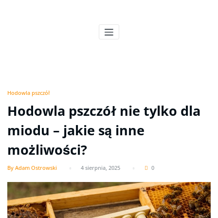
Skip
to
Pszczeli Puls
Pulsujące życie pasieki
content
Hodowla pszczół
Hodowla pszczół nie tylko dla
miodu – jakie są inne
możliwości?
By Adam Ostrowski
4 sierpnia, 2025
0