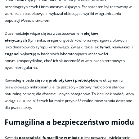
przeciwgrzybiczych i immunostymulujących. Preparat ten był testowany w
warunkach pasiekowych i wykazał obiecujące wyniki w ograniczaniu
populacji
Nosema ceranae
.
Duże nadzieje wiąże się też z zastosowaniem
olejków
eterycznych
(tymianku, oregano, goździków) oraz wyciągów ziołowych
jako dodatków do syropu karmowego. Związki takie jak
tymol, karwakrol i
eugenol
wykazują w badaniach laboratoryjnych właściwości
antymikrosporydialne, choć ich skuteczność w warunkach terenowych
bywa nieregularna.
Równolegle bada się rolę
probiotyków i prebiotyków
w utrzymaniu
prawidłowego mikrobiomu jelita pszczoły – zdrowy mikrobiom stanowi
naturalną barierę dla
Nosema
i innych patogenów. To kierunek badań, który
w ciągu kilku najbliższych lat może przynieść realne rozwiązania dostępne
dla pszczelarzy.
Fumagilina a bezpieczeństwo miodu
Kwestia
pozostałości fumagiliny w miodzie
jest poważna i wielokrotnie