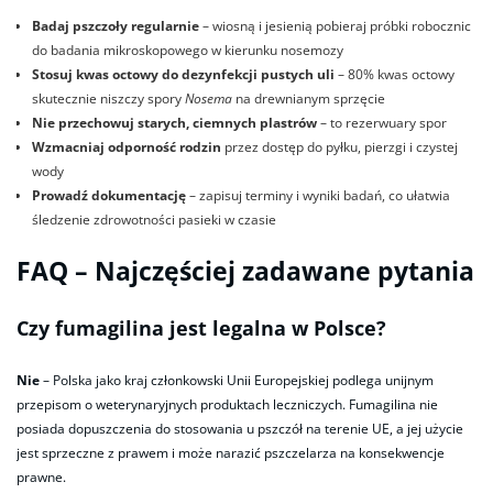
Badaj pszczoły regularnie
– wiosną i jesienią pobieraj próbki robocznic
do badania mikroskopowego w kierunku nosemozy
Stosuj kwas octowy do dezynfekcji pustych uli
– 80% kwas octowy
skutecznie niszczy spory
Nosema
na drewnianym sprzęcie
Nie przechowuj starych, ciemnych plastrów
– to rezerwuary spor
Wzmacniaj odporność rodzin
przez dostęp do pyłku, pierzgi i czystej
wody
Prowadź dokumentację
– zapisuj terminy i wyniki badań, co ułatwia
śledzenie zdrowotności pasieki w czasie
FAQ – Najczęściej zadawane pytania
Czy fumagilina jest legalna w Polsce?
Nie
– Polska jako kraj członkowski Unii Europejskiej podlega unijnym
przepisom o weterynaryjnych produktach leczniczych. Fumagilina nie
posiada dopuszczenia do stosowania u pszczół na terenie UE, a jej użycie
jest sprzeczne z prawem i może narazić pszczelarza na konsekwencje
prawne.