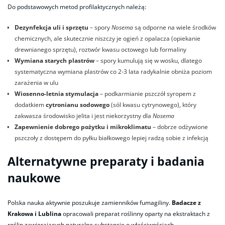
Do podstawowych metod profilaktycznych należą:
Dezynfekcja uli i sprzętu
– spory
Nosema
są odporne na wiele środków
chemicznych, ale skutecznie niszczy je ogień z opalacza (opiekanie
drewnianego sprzętu), roztwór kwasu octowego lub formaliny
Wymiana starych plastrów
– spory kumulują się w wosku, dlatego
systematyczna wymiana plastrów co 2-3 lata radykalnie obniża poziom
zarażenia w ulu
Wiosenno-letnia stymulacja
– podkarmianie pszczół syropem z
dodatkiem
cytronianu sodowego
(sól kwasu cytrynowego), który
zakwasza środowisko jelita i jest niekorzystny dla
Nosema
Zapewnienie dobrego pożytku i mikroklimatu
– dobrze odżywione
pszczoły z dostępem do pyłku białkowego lepiej radzą sobie z infekcją
Alternatywne preparaty i badania
naukowe
Polska nauka aktywnie poszukuje zamienników fumagiliny.
Badacze z
Krakowa i Lublina
opracowali preparat roślinny oparty na ekstraktach z
roślin zawierających naturalne substancje o właściwościach