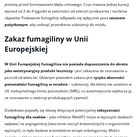
jesienią przed formowaniem kłębu zimowego. Czas trwania jednej kuracji
wynosił od 2 do 4 tygodni w zależności od zaleceń producenta i nasilenia
objawów. Podawanie fumagiliny odbywało się wyłącznie poza
sezonem
pożytkowym
, aby uniknąć przenikania substancji do miodu.
Zakaz fumagiliny w Unii
Europejskiej
W Unii Europejskiej fumagilina nie posiada dopuszczenia do obrotu
jako weterynaryjny produkt leczniczy
i jest zakazana do stosowania u
pszczół od wielu lat. Głównym powodem zakazu jest
ryzyko obecności
pozostałości fumagiliny w miodzie
– substancji, dla której nie ustalono w
UE maksymalnego limitu pozostałości (MRL), co automatycznie wyklucza ją
ze stosowania u zwierząt produkujących żywność.
Dodatkowo pojawiły się obawy dotyczące potencjalnej
toksyczności
fumagiliny dla ssaków
– jako inhibitor MetAP2 może w wyższych dawkach
wpływać na angiogenezę (tworzenie naczyń krwionośnych) u organizmów
wyższych, co było badane w kontekście terapii onkologicznej. Miód z