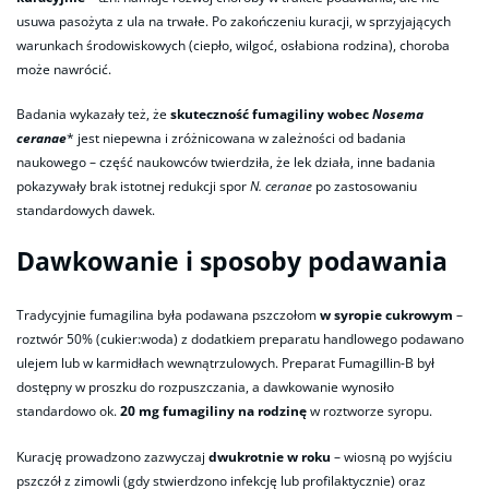
usuwa pasożyta z ula na trwałe. Po zakończeniu kuracji, w sprzyjających
warunkach środowiskowych (ciepło, wilgoć, osłabiona rodzina), choroba
może nawrócić.
Badania wykazały też, że
skuteczność fumagiliny wobec
Nosema
ceranae
* jest niepewna i zróżnicowana w zależności od badania
naukowego – część naukowców twierdziła, że lek działa, inne badania
pokazywały brak istotnej redukcji spor
N. ceranae
po zastosowaniu
standardowych dawek.
Dawkowanie i sposoby podawania
Tradycyjnie fumagilina była podawana pszczołom
w syropie cukrowym
–
roztwór 50% (cukier:woda) z dodatkiem preparatu handlowego podawano
ulejem lub w karmidłach wewnątrzulowych. Preparat Fumagillin-B był
dostępny w proszku do rozpuszczania, a dawkowanie wynosiło
standardowo ok.
20 mg fumagiliny na rodzinę
w roztworze syropu.
Kurację prowadzono zazwyczaj
dwukrotnie w roku
– wiosną po wyjściu
pszczół z zimowli (gdy stwierdzono infekcję lub profilaktycznie) oraz