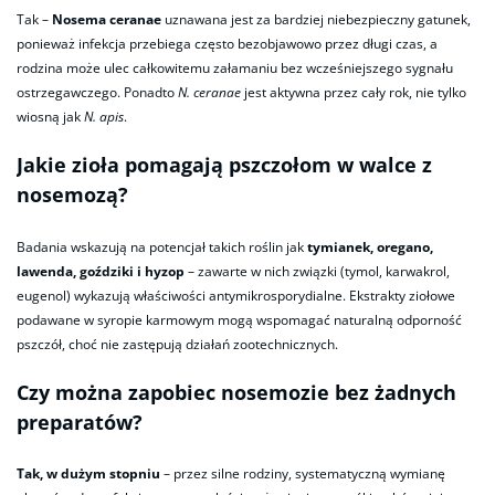
Tak –
Nosema ceranae
uznawana jest za bardziej niebezpieczny gatunek,
ponieważ infekcja przebiega często bezobjawowo przez długi czas, a
rodzina może ulec całkowitemu załamaniu bez wcześniejszego sygnału
ostrzegawczego. Ponadto
N. ceranae
jest aktywna przez cały rok, nie tylko
wiosną jak
N. apis
.
Jakie zioła pomagają pszczołom w walce z
nosemozą?
Badania wskazują na potencjał takich roślin jak
tymianek, oregano,
lawenda, goździki i hyzop
– zawarte w nich związki (tymol, karwakrol,
eugenol) wykazują właściwości antymikrosporydialne. Ekstrakty ziołowe
podawane w syropie karmowym mogą wspomagać naturalną odporność
pszczół, choć nie zastępują działań zootechnicznych.
Czy można zapobiec nosemozie bez żadnych
preparatów?
Tak, w dużym stopniu
– przez silne rodziny, systematyczną wymianę