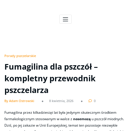
Skip
to
Pszczeli Puls
Pulsujące życie pasieki
content
Porady pszczelarskie
Fumagilina dla pszczół –
kompletny przewodnik
pszczelarza
By Adam Ostrowski
8 kwietnia, 2026
0
Fumagilina przez kilkadziesiąt lat była jedynym skutecznym środkiem
farmakologicznym stosowanym w walce z
nosemozą
u pszczół miodnych.
Dziś, po jej zakazie w Unii Europejskiej, temat ten pozostaje niezwykle