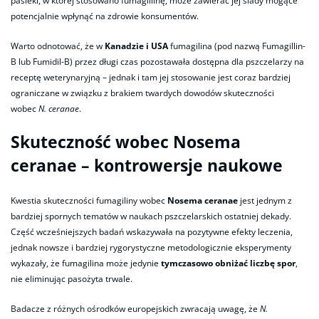
pasieki, w której stosowano fumagillinę, może zawierać jej ślady mogące
potencjalnie wpłynąć na zdrowie konsumentów.
Warto odnotować, że w
Kanadzie i USA
fumagilina (pod nazwą Fumagillin-
B lub Fumidil-B) przez długi czas pozostawała dostępna dla pszczelarzy na
receptę weterynaryjną – jednak i tam jej stosowanie jest coraz bardziej
ograniczane w związku z brakiem twardych dowodów skuteczności
wobec
N. ceranae
.
Skuteczność wobec Nosema
ceranae – kontrowersje naukowe
Kwestia skuteczności fumagiliny wobec
Nosema ceranae
jest jednym z
bardziej spornych tematów w naukach pszczelarskich ostatniej dekady.
Część wcześniejszych badań wskazywała na pozytywne efekty leczenia,
jednak nowsze i bardziej rygorystyczne metodologicznie eksperymenty
wykazały, że fumagilina może jedynie
tymczasowo obniżać liczbę spor
,
nie eliminując pasożyta trwale.
Badacze z różnych ośrodków europejskich zwracają uwagę, że
N.