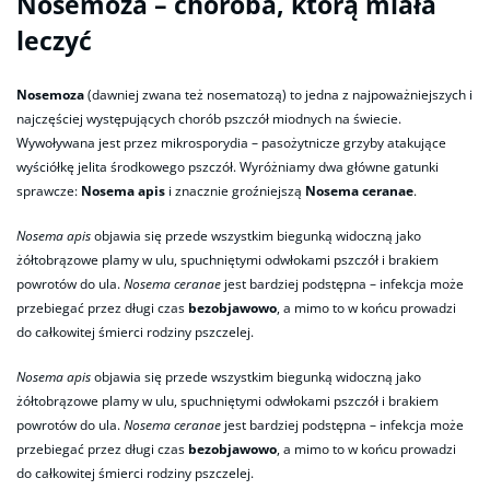
Nosemoza – choroba, którą miała
leczyć
Nosemoza
(dawniej zwana też nosematozą) to jedna z najpoważniejszych i
najczęściej występujących chorób pszczół miodnych na świecie.
Wywoływana jest przez mikrosporydia – pasożytnicze grzyby atakujące
wyściółkę jelita środkowego pszczół. Wyróżniamy dwa główne gatunki
sprawcze:
Nosema apis
i znacznie groźniejszą
Nosema ceranae
.
Nosema apis
objawia się przede wszystkim biegunką widoczną jako
żółtobrązowe plamy w ulu, spuchniętymi odwłokami pszczół i brakiem
powrotów do ula.
Nosema ceranae
jest bardziej podstępna – infekcja może
przebiegać przez długi czas
bezobjawowo
, a mimo to w końcu prowadzi
do całkowitej śmierci rodziny pszczelej.
Nosema apis
objawia się przede wszystkim biegunką widoczną jako
żółtobrązowe plamy w ulu, spuchniętymi odwłokami pszczół i brakiem
powrotów do ula.
Nosema ceranae
jest bardziej podstępna – infekcja może
przebiegać przez długi czas
bezobjawowo
, a mimo to w końcu prowadzi
do całkowitej śmierci rodziny pszczelej.