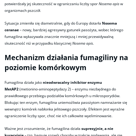
potwierdzały jej skuteczność w ograniczaniu liczby spor
Nosema apis
w
organizmach pszczół.
Sytuacja zmieniła się diametralnie, gdy do Europy dotarła
Nosema
ceranae
– nowy, bardziej agresywny gatunek pasożyta, wobec którego
fumagilina wykazywała znacznie mniejszą i mniej przewidywalną
skuteczność niż w przypadku klasycznej
Nosema apis
.
Mechanizm działania fumagiliny na
poziomie komórkowym
Fumagilina działa jako
nieodwracalny inhibitor enzymu
MetAP2
(metionino-aminopeptydazy 2) – enzymu niezbędnego do
prawidłowego przebiegu podziałów komórkowych u mikrosporydiów.
Blokując ten enzym, fumagilina uniemożliwia pasożytom namnażanie się
wewnątrz komórek nabłonka jelitowego pszczoły. Efektem jest wyraźne
ograniczenie liczby spor, choć nie ich całkowite wyeliminowanie.
Ważne jest zrozumienie, że fumagilina działa
supresyjnie, a nie
kuracyjnie
– tzn. hamuje rozwój choroby w trakcie podawania, ale nie