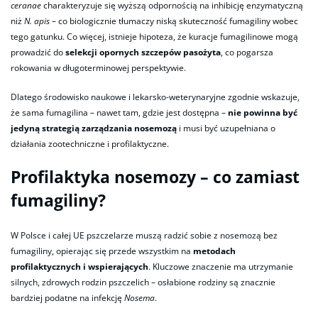
ceranae
charakteryzuje się wyższą odpornością na inhibicję enzymatyczną
niż
N. apis
– co biologicznie tłumaczy niską skuteczność fumagiliny wobec
tego gatunku. Co więcej, istnieje hipoteza, że kuracje fumagilinowe mogą
prowadzić do
selekcji opornych szczepów pasożyta
, co pogarsza
rokowania w długoterminowej perspektywie.
Dlatego środowisko naukowe i lekarsko-weterynaryjne zgodnie wskazuje,
że sama fumagilina – nawet tam, gdzie jest dostępna –
nie powinna być
jedyną strategią zarządzania nosemozą
i musi być uzupełniana o
działania zootechniczne i profilaktyczne.
Profilaktyka nosemozy – co zamiast
fumagiliny?
W Polsce i całej UE pszczelarze muszą radzić sobie z nosemozą bez
fumagiliny, opierając się przede wszystkim na
metodach
profilaktycznych i wspierających
. Kluczowe znaczenie ma utrzymanie
silnych, zdrowych rodzin pszczelich – osłabione rodziny są znacznie
bardziej podatne na infekcję
Nosema
.