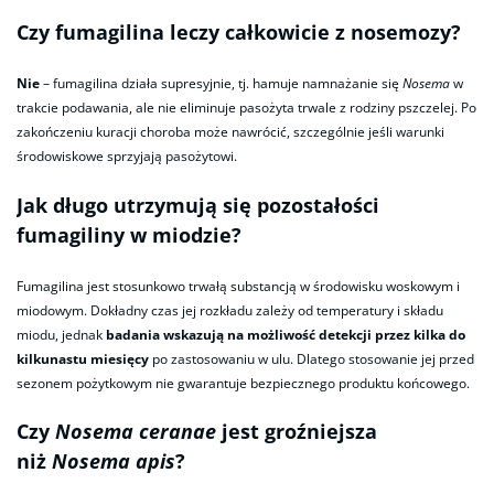
Czy fumagilina leczy całkowicie z nosemozy?
Nie
– fumagilina działa supresyjnie, tj. hamuje namnażanie się
Nosema
w
trakcie podawania, ale nie eliminuje pasożyta trwale z rodziny pszczelej. Po
zakończeniu kuracji choroba może nawrócić, szczególnie jeśli warunki
środowiskowe sprzyjają pasożytowi.
Jak długo utrzymują się pozostałości
fumagiliny w miodzie?
Fumagilina jest stosunkowo trwałą substancją w środowisku woskowym i
miodowym. Dokładny czas jej rozkładu zależy od temperatury i składu
miodu, jednak
badania wskazują na możliwość detekcji przez kilka do
kilkunastu miesięcy
po zastosowaniu w ulu. Dlatego stosowanie jej przed
sezonem pożytkowym nie gwarantuje bezpiecznego produktu końcowego.
Czy
Nosema ceranae
jest groźniejsza
niż
Nosema apis
?