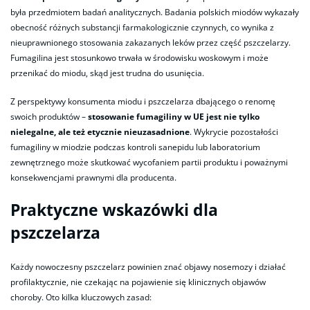
była przedmiotem badań analitycznych. Badania polskich miodów wykazały
obecność różnych substancji farmakologicznie czynnych, co wynika z
nieuprawnionego stosowania zakazanych leków przez część pszczelarzy.
Fumagilina jest stosunkowo trwała w środowisku woskowym i może
przenikać do miodu, skąd jest trudna do usunięcia.
Z perspektywy konsumenta miodu i pszczelarza dbającego o renomę
swoich produktów –
stosowanie fumagiliny w UE jest nie tylko
nielegalne, ale też etycznie nieuzasadnione
. Wykrycie pozostałości
fumagiliny w miodzie podczas kontroli sanepidu lub laboratorium
zewnętrznego może skutkować wycofaniem partii produktu i poważnymi
konsekwencjami prawnymi dla producenta.
Praktyczne wskazówki dla
pszczelarza
Każdy nowoczesny pszczelarz powinien znać objawy nosemozy i działać
profilaktycznie, nie czekając na pojawienie się klinicznych objawów
choroby. Oto kilka kluczowych zasad: