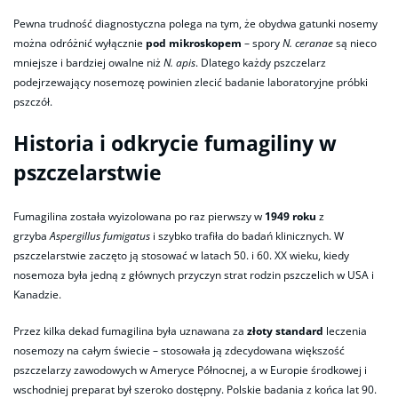
Pewna trudność diagnostyczna polega na tym, że obydwa gatunki nosemy
można odróżnić wyłącznie
pod mikroskopem
– spory
N. ceranae
są nieco
mniejsze i bardziej owalne niż
N. apis
. Dlatego każdy pszczelarz
podejrzewający nosemozę powinien zlecić badanie laboratoryjne próbki
pszczół.
Historia i odkrycie fumagiliny w
pszczelarstwie
Fumagilina została wyizolowana po raz pierwszy w
1949 roku
z
grzyba
Aspergillus fumigatus
i szybko trafiła do badań klinicznych. W
pszczelarstwie zaczęto ją stosować w latach 50. i 60. XX wieku, kiedy
nosemoza była jedną z głównych przyczyn strat rodzin pszczelich w USA i
Kanadzie.
Przez kilka dekad fumagilina była uznawana za
złoty standard
leczenia
nosemozy na całym świecie – stosowała ją zdecydowana większość
pszczelarzy zawodowych w Ameryce Północnej, a w Europie środkowej i
wschodniej preparat był szeroko dostępny. Polskie badania z końca lat 90.