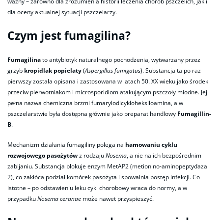
ważny – zarówno dla zrozumienia historii leczenia chorób pszczelich, jak i
dla oceny aktualnej sytuacji pszczelarzy.
Czym jest fumagilina?
Fumagilina
to antybiotyk naturalnego pochodzenia, wytwarzany przez
grzyb
kropidlak popielaty
(
Aspergillus fumigatus
). Substancja ta po raz
pierwszy została opisana i zastosowana w latach 50. XX wieku jako środek
przeciw pierwotniakom i microsporidiom atakującym pszczoły miodne. Jej
pełna nazwa chemiczna brzmi fumarylodicykloheksiloamina, a w
pszczelarstwie była dostępna głównie jako preparat handlowy
Fumagillin-
B
.
Mechanizm działania fumagiliny polega na
hamowaniu cyklu
rozwojowego pasożytów
z rodzaju
Nosema
, a nie na ich bezpośrednim
zabijaniu. Substancja blokuje enzym MetAP2 (metionino-aminopeptydaza
2), co zakłóca podział komórek pasożyta i spowalnia postęp infekcji. Co
istotne – po odstawieniu leku cykl chorobowy wraca do normy, a w
przypadku
Nosema ceranae
może nawet przyspieszyć.