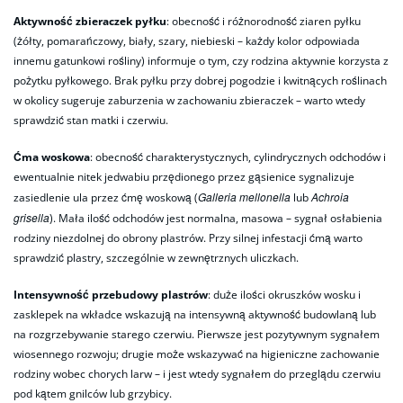
Aktywność zbieraczek pyłku
: obecność i różnorodność ziaren pyłku
(żółty, pomarańczowy, biały, szary, niebieski – każdy kolor odpowiada
innemu gatunkowi rośliny) informuje o tym, czy rodzina aktywnie korzysta z
pożytku pyłkowego. Brak pyłku przy dobrej pogodzie i kwitnących roślinach
w okolicy sugeruje zaburzenia w zachowaniu zbieraczek – warto wtedy
sprawdzić stan matki i czerwiu.
Ćma woskowa
: obecność charakterystycznych, cylindrycznych odchodów i
ewentualnie nitek jedwabiu przędionego przez gąsienice sygnalizuje
Galleria mellonella
Achroia
zasiedlenie ula przez ćmę woskową (
lub
grisella
). Mała ilość odchodów jest normalna, masowa – sygnał osłabienia
rodziny niezdolnej do obrony plastrów. Przy silnej infestacji ćmą warto
sprawdzić plastry, szczególnie w zewnętrznych uliczkach.
Intensywność przebudowy plastrów
: duże ilości okruszków wosku i
zasklepek na wkładce wskazują na intensywną aktywność budowlaną lub
na rozgrzebywanie starego czerwiu. Pierwsze jest pozytywnym sygnałem
wiosennego rozwoju; drugie może wskazywać na higieniczne zachowanie
rodziny wobec chorych larw – i jest wtedy sygnałem do przeglądu czerwiu
pod kątem gnilców lub grzybicy.