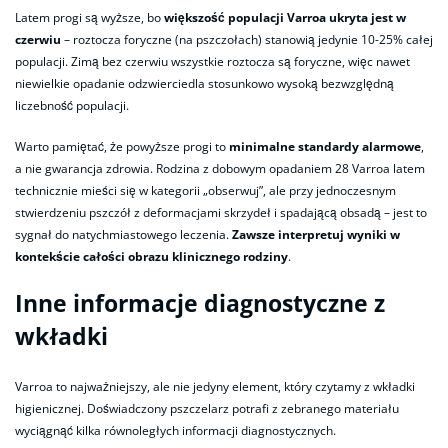
Latem progi są wyższe, bo
większość populacji Varroa ukryta jest w
czerwiu
– roztocza foryczne (na pszczołach) stanowią jedynie 10-25% całej
populacji. Zimą bez czerwiu wszystkie roztocza są foryczne, więc nawet
niewielkie opadanie odzwierciedla stosunkowo wysoką bezwzględną
liczebność populacji.
Warto pamiętać, że powyższe progi to
minimalne standardy alarmowe
,
a nie gwarancja zdrowia. Rodzina z dobowym opadaniem 28 Varroa latem
technicznie mieści się w kategorii „obserwuj”, ale przy jednoczesnym
stwierdzeniu pszczół z deformacjami skrzydeł i spadającą obsadą – jest to
sygnał do natychmiastowego leczenia.
Zawsze interpretuj wyniki w
kontekście całości obrazu klinicznego rodziny
.
Inne informacje diagnostyczne z
wkładki
Varroa to najważniejszy, ale nie jedyny element, który czytamy z wkładki
higienicznej. Doświadczony pszczelarz potrafi z zebranego materiału
wyciągnąć kilka równoległych informacji diagnostycznych.