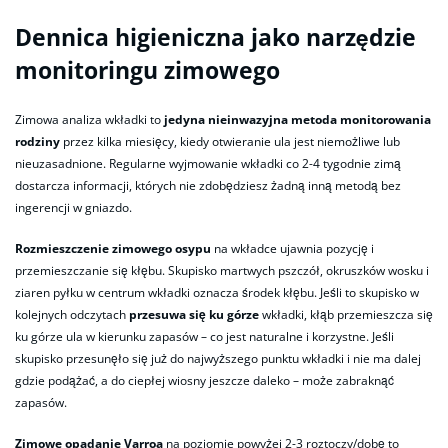
Dennica higieniczna jako narzędzie
monitoringu zimowego
Zimowa analiza wkładki to
jedyna nieinwazyjna metoda monitorowania
rodziny
przez kilka miesięcy, kiedy otwieranie ula jest niemożliwe lub
nieuzasadnione. Regularne wyjmowanie wkładki co 2-4 tygodnie zimą
dostarcza informacji, których nie zdobędziesz żadną inną metodą bez
ingerencji w gniazdo.
Rozmieszczenie zimowego osypu
na wkładce ujawnia pozycję i
przemieszczanie się kłębu. Skupisko martwych pszczół, okruszków wosku i
ziaren pyłku w centrum wkładki oznacza środek kłębu. Jeśli to skupisko w
kolejnych odczytach
przesuwa się ku górze
wkładki, kłąb przemieszcza się
ku górze ula w kierunku zapasów – co jest naturalne i korzystne. Jeśli
skupisko przesunęło się już do najwyższego punktu wkładki i nie ma dalej
gdzie podążać, a do ciepłej wiosny jeszcze daleko – może zabraknąć
zapasów.
Zimowe opadanie Varroa
na poziomie powyżej 2-3 roztoczy/dobę to