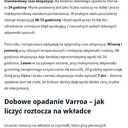
Standardowy czas ekspozycji
dla badania dobowego opadania Varroa
to
24 godziny
. Wynik podawany jest jako liczba roztoczy na dobę i jest to
międzynarodowy standard porównawczy. W praktyce wielu pszczelarzy
stosuje ekspozycję
48-72-godzinną
i dzieli wynik przez liczbę dni –
uśrednienie zmniejsza błąd wynikający z naturalnych wahań dobowych
aktywności pszczół.
Pora roku i temperatura wpływają na optymalny czas ekspozycji.
Wiosną i
jesienią
przy niższych temperaturach i mniejszej aktywności rodziny, 48-
godzinna ekspozycja daje bardziej reprezentatywny wynik niż 24-
godzinna.
Latem
w szczytowym sezonie, przy maksymalnej aktywności
grooming (wzajemnego oczyszczania się pszczół), 24 godziny wystarczają.
Zimą przy kłębie i braku czerwiu ekspozycja może wynosić
7 dni
– dzienne
opadanie jest tak małe, że krótsze okresy dają wyniki bliskie zeru, trudne
do interpretacji.
Dobowe opadanie Varroa – jak
liczyć roztocza na wkładce
Liczenie roztoczy na wkładce to czynność, która przy pierwszych