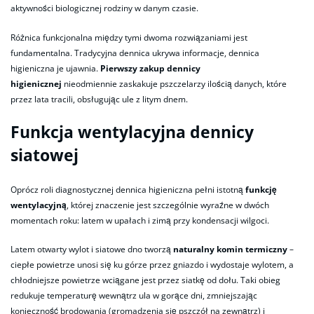
aktywności biologicznej rodziny w danym czasie.
Różnica funkcjonalna między tymi dwoma rozwiązaniami jest
fundamentalna. Tradycyjna dennica ukrywa informacje, dennica
higieniczna je ujawnia.
Pierwszy zakup dennicy
higienicznej
nieodmiennie zaskakuje pszczelarzy ilością danych, które
przez lata tracili, obsługując ule z litym dnem.
Funkcja wentylacyjna dennicy
siatowej
Oprócz roli diagnostycznej dennica higieniczna pełni istotną
funkcję
wentylacyjną
, której znaczenie jest szczególnie wyraźne w dwóch
momentach roku: latem w upałach i zimą przy kondensacji wilgoci.
Latem otwarty wylot i siatowe dno tworzą
naturalny komin termiczny
–
ciepłe powietrze unosi się ku górze przez gniazdo i wydostaje wylotem, a
chłodniejsze powietrze wciągane jest przez siatkę od dołu. Taki obieg
redukuje temperaturę wewnątrz ula w gorące dni, zmniejszając
konieczność brodowania (gromadzenia się pszczół na zewnątrz) i