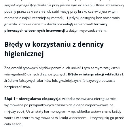
sygnał wymagający działania przy pierwszym ociepleniu. Kwas szczawiowy
podany przez zakraplanie lub sublimację przy braku czerwiu jest w tym
momencie najskuteczniejszą metodą – i jedyną dostępną bez otwierania
gniazda. Zimowe dane z wkładki pozwalają zaplanować
terminy
pierwszych wiosennych interwencji
z dużym wyprzedzeniem.
Błędy w korzystaniu z dennicy
higienicznej
Znajomość typowych błędów pozwala ich unikać i tym samym zwiększać
wiarygodność danych diagnostycznych.
Błędy w interpretacji wkładki
są
źródłem fałszywych alarmów lub, groźniejszych, fałszywego poczucia
bezpieczeństwa.
Błąd 1 – nieregularna ekspozycja
: wkładka wstawiana nieregularnie i
wyjmowana po przypadkowych czasach daje dane nieporównywalne
między sobą. Ustal stały harmonogram – np. wkładka wstawiana w każdy
wtorek wieczorem, wyjmowana w środę wieczorem – i trzymaj się go przez
cały sezon.