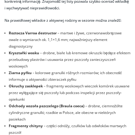
konkretną informację. Znajomość tej listy pozwala szybko oceniać wkładkę
i wychwytywać nieprawidłowości.
Na prawidłowej wkładce z aktywnej rodziny w sezonie można znaleźć:
Roztocza Varroa destructor
– martwe i żywe, czerwonawobrązowe
owale o wymiarach ok. 1,1×1,6 mm; najważniejszy element
diagnostyczny
Kryształki wosku
– drobne, białe lub kremowe okruszki będące efektem
przebudowy plastrów i usuwania przez pszczoły zanieczyszczeń
woskowych
Ziarna pyłku
– kolorowe granulki różnych rozmiarów; ich obecność
informuje o aktywności zbieraczek pyłku
Okruchy zasklepek
– fragmenty woskowych wieczek komórek usuwane
przez wylęgające się pszczoły lub podczas inspekcji przez pszczoły-
opiekunki
Odchody wszoła pszczelego (Braula coeca)
– drobne, ciemnożółte
cylindryczne granulki; rzadkie w Polsce, ale obecne w niektórych
pasiekach
Fragmenty chityny
– części odnóży, czułków lub odwłoków martwych
pszczół