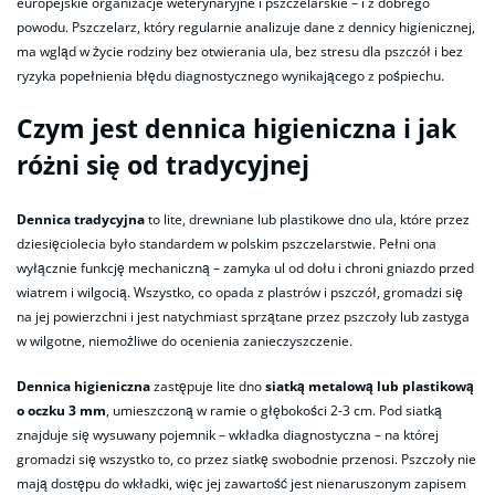
europejskie organizacje weterynaryjne i pszczelarskie – i z dobrego
powodu. Pszczelarz, który regularnie analizuje dane z dennicy higienicznej,
ma wgląd w życie rodziny bez otwierania ula, bez stresu dla pszczół i bez
ryzyka popełnienia błędu diagnostycznego wynikającego z pośpiechu.
Czym jest dennica higieniczna i jak
różni się od tradycyjnej
Dennica tradycyjna
to lite, drewniane lub plastikowe dno ula, które przez
dziesięciolecia było standardem w polskim pszczelarstwie. Pełni ona
wyłącznie funkcję mechaniczną – zamyka ul od dołu i chroni gniazdo przed
wiatrem i wilgocią. Wszystko, co opada z plastrów i pszczół, gromadzi się
na jej powierzchni i jest natychmiast sprzątane przez pszczoły lub zastyga
w wilgotne, niemożliwe do ocenienia zanieczyszczenie.
Dennica higieniczna
zastępuje lite dno
siatką metalową lub plastikową
o oczku 3 mm
, umieszczoną w ramie o głębokości 2-3 cm. Pod siatką
znajduje się wysuwany pojemnik – wkładka diagnostyczna – na której
gromadzi się wszystko to, co przez siatkę swobodnie przenosi. Pszczoły nie
mają dostępu do wkładki, więc jej zawartość jest nienaruszonym zapisem