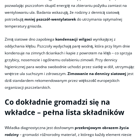
pozwalając pszczołom skupić energię na zbieraniu pożytku zamiast na
wentylowaniu ula. Badania wskazują, że rodziny z dennicą siatową
potrzebują
mniej pszczół-wentylatorek
do utrzymania optymalnej
temperatury gniazda.
Zimą siatowe dno zapobiega
kondensacji wilgoci
wynikającej z
oddychania kłębu. Pszczoły wydychają parę wodną, która przy litym dnie
kondensuje na zimnych ściankach i kapie z powrotem na kłąb – co sprzyja
grzybicy, nosemozie i ogólnemu osłabieniu zimowli. Przy dennicy
higienicznej para wodna swobodnie uchodzi przez siatkę w dół, utrzymując
wnętrze ula suchszym i zdrowszym.
Zimowanie na dennicy siatowej
jest
dziś standardem rekomendowanym przez większość europejskich
organizacji pszczelarskich.
Co dokładnie gromadzi się na
wkładce – pełna lista składników
Wkładka diagnostyczna jest dosłownym
przekrojowym obrazem życia
rodziny
– gromadzi różnorodny materiał, z którego każdy element niesie