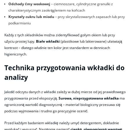
Odchody ćmy woskowej
– ciemnoszare, cylindryczne granulki z
charakterystycznym zaokrągleniem na końcach
Kryształy cukru lub miodu
– przy skrystalizowanych zapasach lub przy
podkarmianiu
Każdy z tych składników można zidentyfikować gołym okiem lub przy
użyciu prostej lupy.
Białe wkładki
(plastikowe lub lakierowane) ułatwiają
kontrast – dlatego właśnie ten kolor jest standardem w dennicach
higienicznych.
Technika przygotowania wkładki do
analizy
Jakość odczytu danych z wkładki zależy w dużej mierze od jej prawidłowego
przygotowania przed ekspozycją.
Surowa, nieprzygotowana wkładka
ma
ograniczoną wartość diagnostyczną – materiał biologiczny przesuwa się
podczas wyjmowania i trudno go precyzyjnie ocenić.
Przed każdym badaniem wkładkę należy umyć detergentem, dokładnie
wypłukać i wysuszyć. Następnie naniesić
cienką, równomierną warstwę