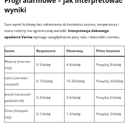
Progi alarmowe – jak interpretować
wyniki
Sam wynik liczbowy bez odniesienia do kontekstu sezonu, temperatury i
stanu rodziny ma ograniczoną wartość.
Interpretacja dobowego
opadania Varroa
wymaga uwzględnienia pory roku i obecności czerwiu.
Sezon
Bezpieczne
Obserwuj
Pilne leczenie
Wiosna (marzec-
0-3/dobę
4-8/dobę
Powyżej 8/dobę
maj)
Lato (czerwiec-
0-10/dobę
10-30/dobę
Powyżej 30/dobę
sierpień)
Jesień (wrzesień-
0-3/dobę
3-6/dobę
Powyżej 6/dobę
październik)
Zima (listopad-
0-1/dobę
1-3/dobę
Powyżej 3/dobę
luty)