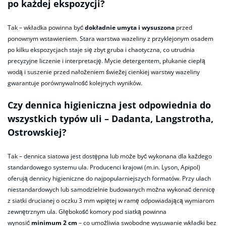
po każdej ekspozycji?
Tak – wkładka powinna być
dokładnie umyta i wysuszona
przed
ponownym wstawieniem. Stara warstwa wazeliny z przyklejonym osadem
po kilku ekspozycjach staje się zbyt gruba i chaotyczna, co utrudnia
precyzyjne liczenie i interpretację. Mycie detergentem, płukanie ciepłą
wodą i suszenie przed nałożeniem świeżej cienkiej warstwy wazeliny
gwarantuje porównywalność kolejnych wyników.
Czy dennica higieniczna jest odpowiednia do
wszystkich typów uli – Dadanta, Langstrotha,
Ostrowskiej?
Tak – dennica siatowa jest dostępna lub może być wykonana dla każdego
standardowego systemu ula. Producenci krajowi (m.in. Lyson, Apipol)
oferują dennicy higieniczne do najpopularniejszych formatów. Przy ulach
niestandardowych lub samodzielnie budowanych można wykonać dennicę
z siatki drucianej o oczku 3 mm wpiętej w ramę odpowiadającą wymiarom
zewnętrznym ula. Głębokość komory pod siatką powinna
wynosić
minimum 2 cm
– co umożliwia swobodne wysuwanie wkładki bez