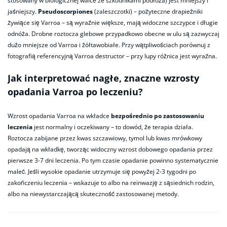
stosowany w biologicznej walce ze szkodnikami podłoża) jest mniejszy i
jaśniejszy.
Pseudoscorpiones
(zaleszczotki) – pożyteczne drapieżniki
żywiące się Varroa – są wyraźnie większe, mają widoczne szczypce i długie
odnóża. Drobne roztocza glebowe przypadkowo obecne w ulu są zazwyczaj
dużo mniejsze od Varroa i żółtawobiałe. Przy wątpliwościach porównuj z
fotografią referencyjną Varroa destructor – przy lupy różnica jest wyraźna.
Jak interpretować nagłe, znaczne wzrosty
opadania Varroa po leczeniu?
Wzrost opadania Varroa na wkładce
bezpośrednio po zastosowaniu
leczenia
jest normalny i oczekiwany – to dowód, że terapia działa.
Roztocza zabijane przez kwas szczawiowy, tymol lub kwas mrówkowy
opadają na wkładkę, tworząc widoczny wzrost dobowego opadania przez
pierwsze 3-7 dni leczenia. Po tym czasie opadanie powinno systematycznie
maleć. Jeśli wysokie opadanie utrzymuje się powyżej 2-3 tygodni po
zakończeniu leczenia – wskazuje to albo na reinwazję z sąsiednich rodzin,
albo na niewystarczającą skuteczność zastosowanej metody.