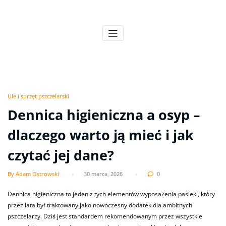
Skip
to
Pszczeli Puls
Pulsujące życie pasieki
content
Ule i sprzęt pszczelarski
Dennica higieniczna a osyp –
dlaczego warto ją mieć i jak
czytać jej dane?
By Adam Ostrowski
30 marca, 2026
0
Dennica higieniczna to jeden z tych elementów wyposażenia pasieki, który
przez lata był traktowany jako nowoczesny dodatek dla ambitnych
pszczelarzy. Dziś jest standardem rekomendowanym przez wszystkie