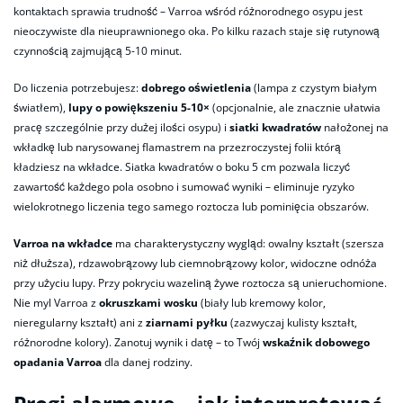
kontaktach sprawia trudność – Varroa wśród różnorodnego osypu jest
nieoczywiste dla nieuprawnionego oka. Po kilku razach staje się rutynową
czynnością zajmującą 5-10 minut.
Do liczenia potrzebujesz:
dobrego oświetlenia
(lampa z czystym białym
światłem),
lupy o powiększeniu 5-10×
(opcjonalnie, ale znacznie ułatwia
pracę szczególnie przy dużej ilości osypu) i
siatki kwadratów
nałożonej na
wkładkę lub narysowanej flamastrem na przezroczystej folii którą
kładziesz na wkładce. Siatka kwadratów o boku 5 cm pozwala liczyć
zawartość każdego pola osobno i sumować wyniki – eliminuje ryzyko
wielokrotnego liczenia tego samego roztocza lub pominięcia obszarów.
Varroa na wkładce
ma charakterystyczny wygląd: owalny kształt (szersza
niż dłuższa), rdzawobrązowy lub ciemnobrązowy kolor, widoczne odnóża
przy użyciu lupy. Przy pokryciu wazeliną żywe roztocza są unieruchomione.
Nie myl Varroa z
okruszkami wosku
(biały lub kremowy kolor,
nieregularny kształt) ani z
ziarnami pyłku
(zazwyczaj kulisty kształt,
różnorodne kolory). Zanotuj wynik i datę – to Twój
wskaźnik dobowego
opadania Varroa
dla danej rodziny.