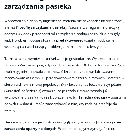
zarządzania pasieką
Wprowadzenie dennicy higienicznej zmienia nie tylko technikę obserwacji,
ale też
filozofię zarządzania pasieką
. Pszczelarz z regularną praktyką
odczytu wkładek przechodzi od zarządzania reaktywnego (działam gdy
widzę problem) do zarządzania
predyktywnego
(działam gdy dane
wskazują na nadchodzący problem, zanim stanie się kryzysem).
Ta zmiana ma wymierne konsekwencje gospodarcze. Wykrycie rosnącej
populacji Varroa w lipcu, gdy opadanie wzrasta z 8 do 15 dziennie w ciągu
dwóch tygodni, pozwala zaplanować leczenie tymolowe lub kwasem
mrówkowym w sierpniu – przed wychowem pszczół zimowych. Leczenie w
sierpniu chroni zimową populację. Brak leczenia lub leczenie zbyt późne
(wrzesień-październik) oznacza, że pszczoły zimowe zostały już
wychowane przez Varroa i są gorszej jakości.
Ta jedna decyzja
– oparta na
danych z wkładki – może zadecydować o tym, czy rodzina przeżyje do
wiosny.
Dennica higieniczna jest więc inwestycją nie tylko w sprzęt, ale w
system
zarządzania oparty na danych
. W dobie rosnących wymagań co do