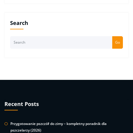
Search
Go
Recent Posts
Przygotowanie pszczół do zimy – kompletny poradnik dla
pszczelarzy (2026)