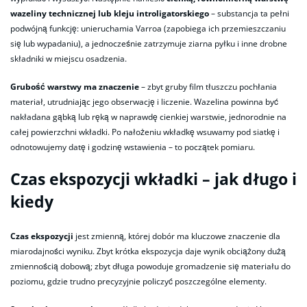
wazeliny technicznej lub kleju introligatorskiego
– substancja ta pełni
podwójną funkcję: unieruchamia Varroa (zapobiega ich przemieszczaniu
się lub wypadaniu), a jednocześnie zatrzymuje ziarna pyłku i inne drobne
składniki w miejscu osadzenia.
Grubość warstwy ma znaczenie
– zbyt gruby film tłuszczu pochłania
materiał, utrudniając jego obserwację i liczenie. Wazelina powinna być
nakładana gąbką lub ręką w naprawdę cienkiej warstwie, jednorodnie na
całej powierzchni wkładki. Po nałożeniu wkładkę wsuwamy pod siatkę i
odnotowujemy datę i godzinę wstawienia – to początek pomiaru.
Czas ekspozycji wkładki – jak długo i
kiedy
Czas ekspozycji
jest zmienną, której dobór ma kluczowe znaczenie dla
miarodajności wyniku. Zbyt krótka ekspozycja daje wynik obciążony dużą
zmiennością dobową; zbyt długa powoduje gromadzenie się materiału do
poziomu, gdzie trudno precyzyjnie policzyć poszczególne elementy.