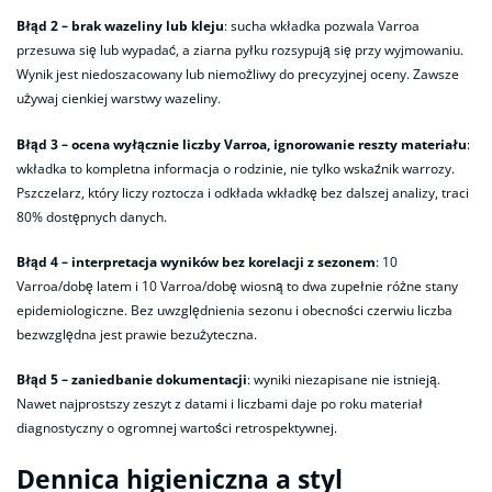
Błąd 2 – brak wazeliny lub kleju
: sucha wkładka pozwala Varroa
przesuwa się lub wypadać, a ziarna pyłku rozsypują się przy wyjmowaniu.
Wynik jest niedoszacowany lub niemożliwy do precyzyjnej oceny. Zawsze
używaj cienkiej warstwy wazeliny.
Błąd 3 – ocena wyłącznie liczby Varroa, ignorowanie reszty materiału
:
wkładka to kompletna informacja o rodzinie, nie tylko wskaźnik warrozy.
Pszczelarz, który liczy roztocza i odkłada wkładkę bez dalszej analizy, traci
80% dostępnych danych.
Błąd 4 – interpretacja wyników bez korelacji z sezonem
: 10
Varroa/dobę latem i 10 Varroa/dobę wiosną to dwa zupełnie różne stany
epidemiologiczne. Bez uwzględnienia sezonu i obecności czerwiu liczba
bezwzględna jest prawie bezużyteczna.
Błąd 5 – zaniedbanie dokumentacji
: wyniki niezapisane nie istnieją.
Nawet najprostszy zeszyt z datami i liczbami daje po roku materiał
diagnostyczny o ogromnej wartości retrospektywnej.
Dennica higieniczna a styl