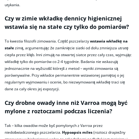
utykania.
Czy w zimie wkładkę dennicy higienicznej
wstawia się na stałe czy tylko do pomiarów?
To kwestia filozofii zimowania. Część pszczelarzy
wstawia wkładkę na
stałe
zimą, argumentując że zamknięcie siatki od dołu zmniejsza utratę
ciepła przez kłąb. Inni zimują na otwartej siatce przez cały czas, wyjmując
wkładkę tylko do pomiarów co 2-4 tygodnie. Badania nie wskazują
jednoznacznie na wyższość którejś z metod – wyniki zimowania są
porównywalne. Przy wkładce permanentnie wstawionej pamiętaj o jej
regularnym wyjmowaniu i ocenie, bo niezwymowaną wkładkę traci się
dane za cały okres jej expozycji.
Czy drobne owady inne niż Varroa mogą być
mylone z roztoczami podczas liczenia?
Tak – kilka owadów może być pomylonych z Varroa przez
niedoświadczonego pszczelarza.
Hypoapsis miles
(roztocz drapieżny