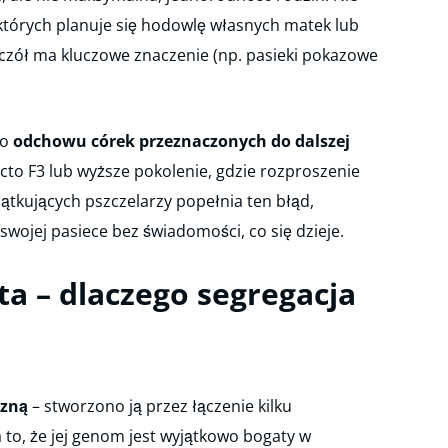
 których planuje się hodowlę własnych matek lub
zół ma kluczowe znaczenie (np. pasieki pokazowe
do
odchowu córek przeznaczonych do dalszej
cto F3 lub wyższe pokolenie, gdzie rozproszenie
zątkujących pszczelarzy popełnia ten błąd,
wojej pasiece bez świadomości, co się dzieje.
a – dlaczego segregacja
czną
– stworzono ją przez łączenie kilku
 to, że jej genom jest wyjątkowo bogaty w