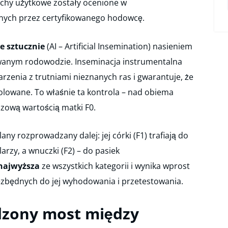
j cechy użytkowe zostały ocenione w
ych przez certyfikowanego hodowcę.
 sztucznie
(AI – Artificial Insemination) nasieniem
anym rodowodzie. Inseminacja instrumentalna
rzenia z trutniami nieznanych ras i gwarantuje, że
olowane. To właśnie ta kontrola – nad obiema
czową wartością matki F0.
ny rozprowadzany dalej: jej córki (F1) trafiają do
zy, a wnuczki (F2) – do pasiek
 najwyższa
ze wszystkich kategorii i wynika wprost
ezbędnych do jej wyhodowania i przetestowania.
dzony most między