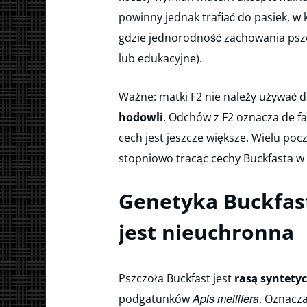
powinny jednak trafiać do pasiek, w
gdzie jednorodność zachowania pszc
lub edukacyjne).
Ważne: matki F2 nie należy używać 
hodowli
. Odchów z F2 oznacza de fa
cech jest jeszcze większe. Wielu poc
stopniowo tracąc cechy Buckfasta w s
Genetyka Buckfast
jest nieuchronna
Pszczoła Buckfast jest
rasą syntety
Apis mellifera
podgatunków
. Oznacza