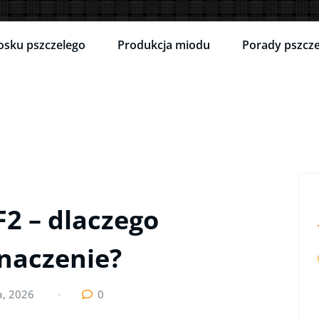
osku pszczelego
Produkcja miodu
Porady pszcze
F2 – dlaczego
naczenie?
a, 2026
0