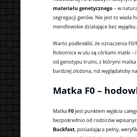
materiału genetycznego
– w natura
segregacji genów. Nie jest to wada 
mendlowskie działające bez wyjątku.
Warto podkreślić, że oznaczenia F0/
Robotnice w ulu są córkami matki – i
od genotypu trutni, z którymi matka 
bardziej złożona, niż wyglądałoby na
Matka F0 – hodowl
Matka
F0
jest punktem wyjścia całe
bezpośrednio od rodziców wpisany
Buckfast
, posiadająca pełny, wery