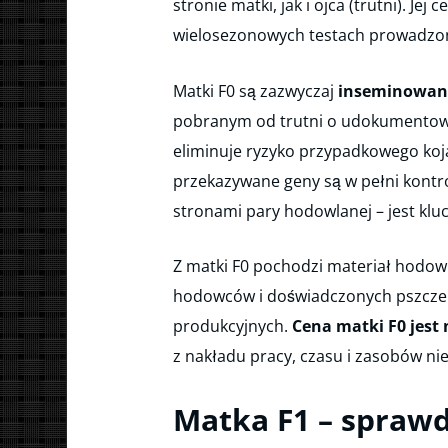
stronie matki, jak i ojca (trutni). Je
wielosezonowych testach prowadzon
Matki F0 są zazwyczaj
inseminowane
pobranym od trutni o udokumentow
eliminuje ryzyko przypadkowego koja
przekazywane geny są w pełni kontr
stronami pary hodowlanej – jest klu
Z matki F0 pochodzi materiał hodowla
hodowców i doświadczonych pszczelar
produkcyjnych.
Cena matki F0 jest
z nakładu pracy, czasu i zasobów ni
Matka F1 – spraw