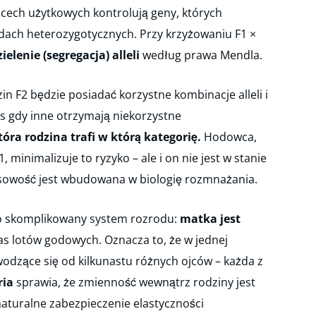
 cech użytkowych kontrolują geny, których
ładach heterozygotycznych. Przy krzyżowaniu F1 ×
ielenie (segregacja) alleli
według prawa Mendla.
in F2 będzie posiadać korzystne kombinacje alleli i
 gdy inne otrzymają niekorzystne
óra rodzina trafi w którą kategorię.
Hodowca,
, minimalizuje to ryzyko – ale i on nie jest w stanie
osowość jest wbudowana w biologię rozmnażania.
o skomplikowany system rozrodu:
matka jest
s lotów godowych. Oznacza to, że w jednej
wodzące się od kilkunastu różnych ojców – każda z
ria
sprawia, że zmienność wewnątrz rodziny jest
naturalne zabezpieczenie elastyczności