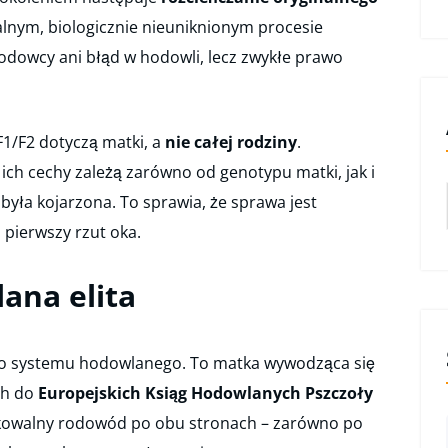
lnym, biologicznie nieuniknionym procesie
hodowcy ani błąd w hodowli, lecz zwykłe prawo
F1/F2 dotyczą matki, a
nie całej rodziny
.
 ich cechy zależą zarówno od genotypu matki, jak i
była kojarzona. To sprawia, że sprawa jest
 pierwszy rzut oka.
ana elita
go systemu hodowlanego. To matka wywodząca się
ch do
Europejskich Ksiąg Hodowlanych Pszczoły
fikowalny rodowód po obu stronach – zarówno po