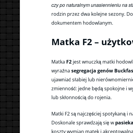
czy po naturalnym unasiennieniu na sta
rodzin przez dwa kolejne sezony. D
dokumentem hodowlanym.
Matka F2 – użytk
Matka
F2
jest wnuczką matki hodowl
wyraźna
segregacja genów Buckfa
ujawniać słabiej lub nierównomiern
zmienność: jedne będą spokojne i w
lub skłonnością do rojenia.
Matki F2 są najczęściej spotykaną i n
Doskonale sprawdzają się w
pasiek
koszty wymian matek i akceptowalna