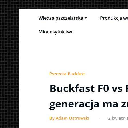
Skip
Wiedza pszczelarska
Produkcja w
to
Pszczeli Puls
Pulsujące życie pasieki
content
Miodosytnictwo
Pszczoła Buckfast
Buckfast F0 vs 
generacja ma z
By Adam Ostrowski
2 kwietni