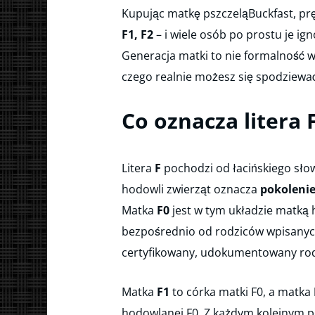
Kupując matkę pszczeląBuckfast, prę
F1, F2
– i wiele osób po prostu je ig
Generacja matki to nie formalność 
czego realnie możesz się spodziewać
Co oznacza litera 
Litera
F
pochodzi od łacińskiego sł
hodowli zwierząt oznacza
pokoleni
Matka
F0
jest w tym układzie matką 
bezpośrednio od rodziców wpisanyc
certyfikowany, udokumentowany ro
Matka
F1
to córka matki F0, a matka
hodowlanej F0. Z każdym kolejnym 