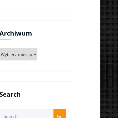
Archiwum
Archiwum
Search
Go