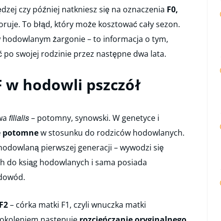
dzej czy później natkniesz się na oznaczenia
F0,
noruje. To błąd, który może kosztować cały sezon.
w hodowlanym żargonie – to informacja o tym,
 po swojej rodzinie przez następne dwa lata.
F w hodowli pszczół
filialis
owa
– potomny, synowski. W genetyce i
e potomne
w stosunku do rodziców hodowlanych.
hodowlaną pierwszej generacji – wywodzi się
h do ksiąg hodowlanych i sama posiada
dowód.
F2
– córka matki F1, czyli wnuczka matki
pokoleniem następuje
rozcieńczanie oryginalnego