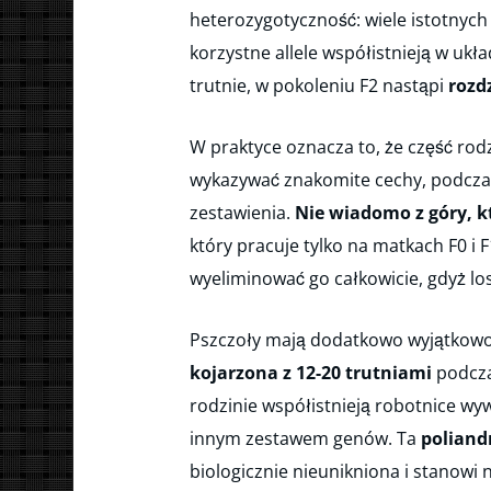
heterozygotyczność: wiele istotnych
korzystne allele współistnieją w uk
trutnie, w pokoleniu F2 nastąpi
rozdz
W praktyce oznacza to, że część rodz
wykazywać znakomite cechy, podczas
zestawienia.
Nie wiadomo z góry, kt
który pracuje tylko na matkach F0 i F1
wyeliminować go całkowicie, gdyż l
Pszczoły mają dodatkowo wyjątkow
kojarzona z 12-20 trutniami
podcza
rodzinie współistnieją robotnice wy
innym zestawem genów. Ta
poliand
biologicznie nieunikniona i stanowi 