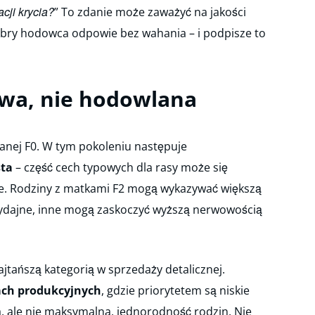
cji krycia?
” To zdanie może zaważyć na jakości
obry hodowca odpowie bez wahania – i podpisze to
owa, nie hodowlana
anej F0. W tym pokoleniu następuje
sta
– część cech typowych dla rasy może się
ie. Rodziny z matkami F2 mogą wykazywać większą
ydajne, inne mogą zaskoczyć wyższą nerwowością
ajtańszą kategorią w sprzedaży detalicznej.
ach produkcyjnych
, gdzie priorytetem są niskie
, ale nie maksymalna, jednorodność rodzin. Nie