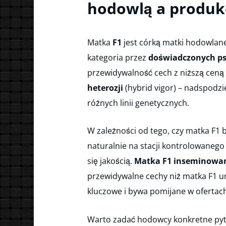
hodowlą a produk
Matka
F1
jest córką matki hodowlane
kategoria przez
doświadczonych ps
przewidywalność cech z niższą ceną 
heterozji
(hybrid vigor) – nadspodz
różnych linii genetycznych.
W zależności od tego, czy matka F1 
naturalnie na stacji kontrolowanego 
się jakością.
Matka F1 inseminowan
przewidywalne cechy niż matka F1 un
kluczowe i bywa pomijane w ofertac
Warto zadać hodowcy konkretne pyta