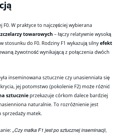
cją
j F0. W praktyce to najczęściej wybierana
zczelarzy towarowych
– łączy relatywnie wysoką
w stosunku do F0. Rodziny F1 wykazują silny
efekt
iewaną żywotność wynikającą z połączenia dwóch
była inseminowana sztucznie czy unasienniała się
krycia, jej potomstwo (pokolenie F2) może różnić
a sztucznie
przekazuje córkom dalece bardziej
asienniona naturalnie. To rozróżnienie jest
h sprzedaży matek.
Czy matka F1 jest po sztucznej inseminacji,
nie: „