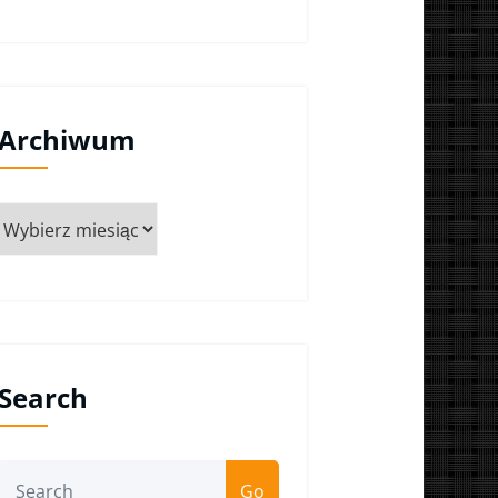
Archiwum
Archiwum
Search
Go