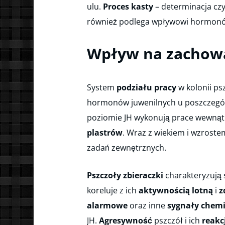
ulu.
Proces kasty
– determinacja czy
również podlega wpływowi hormonó
Wpływ na zachowan
System
podziału pracy
w kolonii ps
hormonów juwenilnych u poszczegó
poziomie JH wykonują prace wewnątrz
plastrów
. Wraz z wiekiem i wzrost
zadań zewnętrznych.
Pszczoły zbieraczki
charakteryzują
koreluje z ich
aktywnością lotną
i
z
alarmowe
oraz inne
sygnały chem
JH.
Agresywność
pszczół i ich
reakc