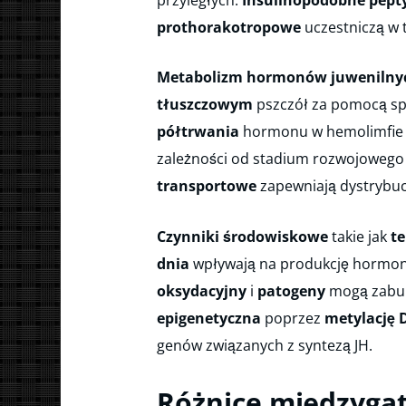
prothorakotropowe
uczestniczą w te
Metabolizm hormonów juwenilny
tłuszczowym
pszczół za pomocą sp
półtrwania
hormonu w hemolimfie wy
zależności od stadium rozwojowego 
transportowe
zapewniają dystrybu
Czynniki środowiskowe
takie jak
t
dnia
wpływają na produkcję hormon
oksydacyjny
i
patogeny
mogą zabu
epigenetyczna
poprzez
metylację
genów związanych z syntezą JH.
Różnice międzyga