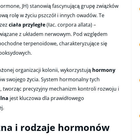
 hormone, JH) stanowią fascynującą grupę związków
wą rolę w życiu pszczół i innych owadów. Te
rzez
ciała przyległe
(łac. corpora allata) –
owiązane z układem nerwowym. Pod względem
ochodne terpenoidowe, charakteryzujące się
epoksydowych.
żonej organizacji kolonii, wykorzystują
hormony
tów swojego życia. System hormonalny tych
, tworząc precyzyjny mechanizm kontroli rozwoju i
lna
jest kluczowa dla prawidłowego
j.
zna i rodzaje hormonów