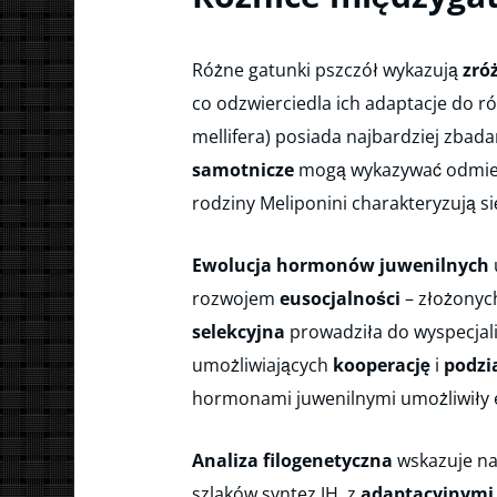
Różne gatunki pszczół wykazują
zró
co odzwierciedla ich adaptacje do 
mellifera) posiada najbardziej zbad
samotnicze
mogą wykazywać odmien
rodziny Meliponini charakteryzują 
Ewolucja hormonów juwenilnych
rozwojem
eusocjalności
– złożonych
selekcyjna
prowadziła do wyspecja
umożliwiających
kooperację
i
podzi
hormonami juwenilnymi umożliwiły 
Analiza filogenetyczna
wskazuje n
szlaków syntez JH, z
adaptacyjnymi