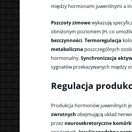
między hormonami juwenilnymi a in
Pszczoły zimowe
wykazują specyficz
obniżonym poziomem JH, co umożli
bezczynności
.
Termoregulacja
kolo
metaboliczna
poszczególnych osobn
hormonalny.
Synchronizacja akty
sygnałów przekazywanych między o
Regulacja produkc
Produkcja hormonów juwenilnych je
zwrotnych
obejmującą układ nerwo
przez
neurosekretoryczne komórk
przyległych.
Insulinopodobne pept