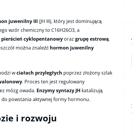
on juwenilny III
(JH III), który jest dominującą
Jego wzór chemiczny to C16H26O3, a
a
pierścień cyklopentanowy
oraz
grupę estrową
.
pszczół można znaleźć
hormon juwenilny
hodzi w
ciałach przyległych
poprzez złożony szlak
walonowy
. Proces ten jest regulowany
zez mózg owada.
Enzymy syntazy JH
katalizują
c do powstania aktywnej formy hormonu.
ie i rozwoju