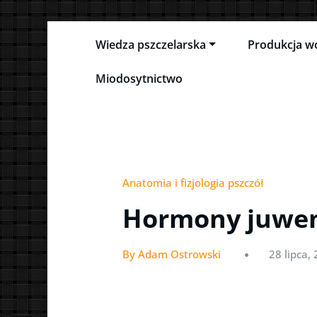
Skip
Wiedza pszczelarska
Produkcja w
to
Pszczeli Puls
Pulsujące życie pasieki
content
Miodosytnictwo
Anatomia i fizjologia pszczół
Hormony juwen
By Adam Ostrowski
28 lipca,