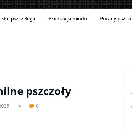
osku pszczelego
Produkcja miodu
Porady pszcze
ilne pszczoły
 2025
0