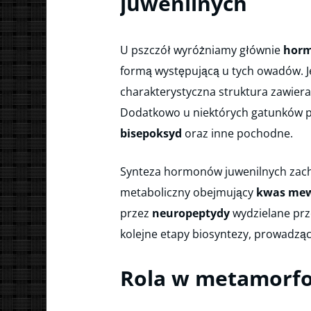
juwenilnych
U pszczół wyróżniamy głównie
horm
formą występującą u tych owadów. 
charakterystyczna struktura zawier
Dodatkowo u niektórych gatunków 
bisepoksyd
oraz inne pochodne.
Synteza hormonów juwenilnych zac
metaboliczny obejmujący
kwas me
przez
neuropeptydy
wydzielane pr
kolejne etapy biosyntezy, prowadzą
Rola w metamorfoz