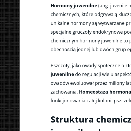
Hormony juwenilne
(ang. juvenile
chemicznych, które odgrywają kluczo
unikalne hormony są wytwarzane p
specjalne gruczoły endokrynowe p
chemicznym hormony juwenilne to p
obecnością jednej lub dwóch grup 
Pszczoły, jako owady społeczne o zło
juwenilne
do regulacji wielu aspek
owadów ewoluował przez miliony lat
zachowania.
Homeostaza hormona
funkcjonowania całej kolonii pszczele
Struktura chemic