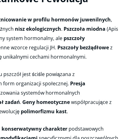
żnicowanie w profilu hormonów juwenilnych
,
różnych
nisz ekologicznych
.
Pszczoła miodna
(Apis
any system hormonalny, ale
pszczoły
ne wzorce regulacji JH.
Pszczoły bezżądłowe
z
się unikalnymi cechami hormonalnymi.
u pszczół jest ściśle powiązana z
 form organizacji społecznej.
Presja
lizowania systemów hormonalnych
ał zadań
.
Geny homeotyczne
współpracujące z
ewolucję
polimorfizmu kast
.
a
konserwatywny charakter
podstawowych
 modyfikacjami
specyficznymi dla poszczególnych