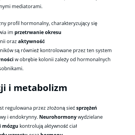
nymi mediatorami.
ny profil hormonalny, charakteryzujący się
wia im
przetrwanie okresu
nii oraz
aktywność
ików są również kontrolowane przez ten system
wności
w obrębie kolonii zależy od hormonalnych
sobnikami.
ji i metabolizm
st regulowana przez złożoną sieć
sprzężeń
wy i endokrynny.
Neurohormony
wydzielane
i mózgu
kontrolują aktywność ciał
ydy wzrostu
oraz
hormony