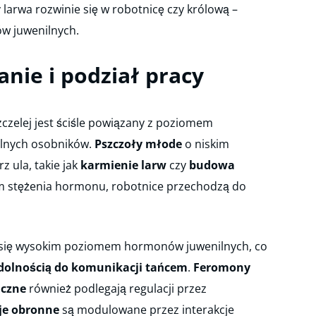
 larwa rozwinie się w robotnicę czy królową –
w juwenilnych.
ie i podział pracy
zczelej jest ściśle powiązany z poziomem
lnych osobników.
Pszczoły młode
o niskim
 ula, takie jak
karmienie larw
czy
budowa
em stężenia hormonu, robotnice przechodzą do
 się wysokim poziomem hormonów juwenilnych, co
dolnością do komunikacji tańcem
.
Feromony
iczne
również podlegają regulacji przez
je obronne
są modulowane przez interakcje