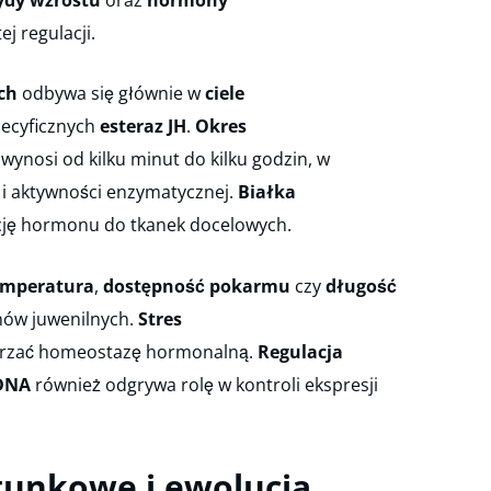
j regulacji.
ch
odbywa się głównie w
ciele
ecyficznych
esteraz JH
.
Okres
nosi od kilku minut do kilku godzin, w
i aktywności enzymatycznej.
Białka
cję hormonu do tkanek docelowych.
emperatura
,
dostępność pokarmu
czy
długość
ów juwenilnych.
Stres
rzać homeostazę hormonalną.
Regulacja
 DNA
również odgrywa rolę w kontroli ekspresji
tunkowe i ewolucja