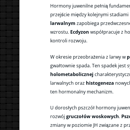
Hormony juwenilne pełnią fundamen
przejście między kolejnymi stadiami
larwalnym
zapobiega przedwczesnej
wzrostu.
Ecdyzon
współpracuje z h
kontroli rozwoju.
W okresie przeobrażenia z larwy w
p
gwałtownie spada. Ten spadek jest 
holometabolicznej
charakterystyczn
larwalnych oraz
histogeneza
nowych
ten hormonalny mechanizm.
U dorosłych pszczół hormony juwen
rozwój
gruczołów woskowych
.
Psz
zmiany w poziomie JH związane z p