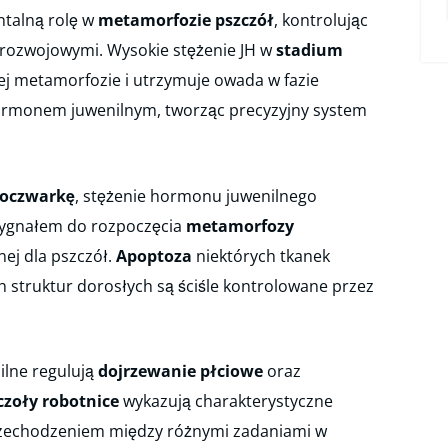
talną rolę w
metamorfozie pszczół
, kontrolując
 rozwojowymi. Wysokie stężenie JH w
stadium
 metamorfozie i utrzymuje owada w fazie
ormonem juwenilnym, tworząc precyzyjny system
oczwarkę
, stężenie hormonu juwenilnego
sygnałem do rozpoczęcia
metamorfozy
ej dla pszczół.
Apoptoza
niektórych tkanek
 struktur dorosłych są ściśle kontrolowane przez
ilne regulują
dojrzewanie płciowe
oraz
czoły robotnice
wykazują charakterystyczne
rzechodzeniem między różnymi zadaniami w