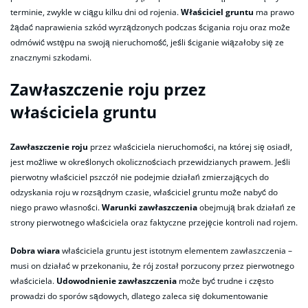
terminie, zwykle w ciągu kilku dni od rojenia.
Właściciel gruntu
ma prawo
żądać naprawienia szkód wyrządzonych podczas ścigania roju oraz może
odmówić wstępu na swoją nieruchomość, jeśli ściganie wiązałoby się ze
znacznymi szkodami.
Zawłaszczenie roju przez
właściciela gruntu
Zawłaszczenie roju
przez właściciela nieruchomości, na której się osiadł,
jest możliwe w określonych okolicznościach przewidzianych prawem. Jeśli
pierwotny właściciel pszczół nie podejmie działań zmierzających do
odzyskania roju w rozsądnym czasie, właściciel gruntu może nabyć do
niego prawo własności.
Warunki zawłaszczenia
obejmują brak działań ze
strony pierwotnego właściciela oraz faktyczne przejęcie kontroli nad rojem.
Dobra wiara
właściciela gruntu jest istotnym elementem zawłaszczenia –
musi on działać w przekonaniu, że rój został porzucony przez pierwotnego
właściciela.
Udowodnienie zawłaszczenia
może być trudne i często
prowadzi do sporów sądowych, dlatego zaleca się dokumentowanie