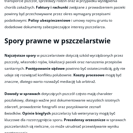
transporcie pszczół, sprzedaży rodzin oraz w przypadku wystąpienia
chorób zakaźnych.
Faktury i rachunki
związane z prowadzeniem pasieki
powinny być przechowywane przez okres wymagany przepisami
podatkowymi.
Polisy ubezpieczeniowe
i umowy najmu gruntu to
dodatkowe dokumenty zabezpieczające interesy pszczelarza.
Spory prawne w pszczelarstwie
Najczęstsze spory
w pszczelarstwie dotyczą szkód wyrządzonych przez
pszczoły, własności rojów, lokalizacji pasiek oraz naruszenia przepisów
sanitarnych.
Postępowanie sądowe
powinno być ostatecznością, gdy nie
udaje się rozwiązać konfliktu polubownie.
Koszty procesowe
mogą być
znaczne, dlatego warto rozważyć mediację lub arbitraż.
Dowody w sprawach
dotyczących pszczół często mają charakter
poszlakowy, dlatego ważne jest dokumentowanie wszystkich istotnych
zdarzeń, prowadzenie fotografii oraz pozyskiwanie zeznań
świadków.
Opinie biegłych
pszczelarzy lub weterynarzy mogą być
kluczowe dla rozstrzygnięcia sporu.
Precedensy orzecznicze
w sprawach
pszczelarskich są nieliczne, co może utrudniać przewidywanie wyniku
postępowania.