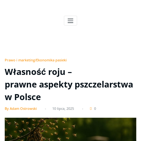
Skip
to
Pszczeli Puls
Pulsujące życie pasieki
content
Prawo i marketing/Ekonomika pasieki
Własność roju –
prawne aspekty pszczelarstwa
w Polsce
By Adam Ostrowski
10 lipca, 2025
0