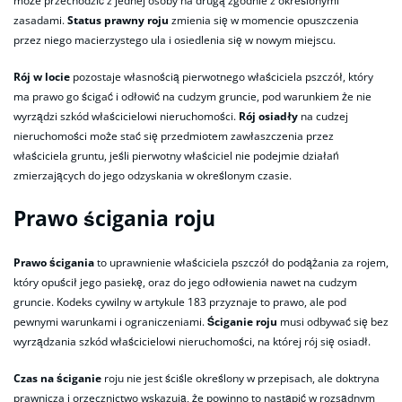
może przechodzić z jednej osoby na drugą zgodnie z określonymi
zasadami.
Status prawny roju
zmienia się w momencie opuszczenia
przez niego macierzystego ula i osiedlenia się w nowym miejscu.
Rój w locie
pozostaje własnością pierwotnego właściciela pszczół, który
ma prawo go ścigać i odłowić na cudzym gruncie, pod warunkiem że nie
wyrządzi szkód właścicielowi nieruchomości.
Rój osiadły
na cudzej
nieruchomości może stać się przedmiotem zawłaszczenia przez
właściciela gruntu, jeśli pierwotny właściciel nie podejmie działań
zmierzających do jego odzyskania w określonym czasie.
Prawo ścigania roju
Prawo ścigania
to uprawnienie właściciela pszczół do podążania za rojem,
który opuścił jego pasiekę, oraz do jego odłowienia nawet na cudzym
gruncie. Kodeks cywilny w artykule 183 przyznaje to prawo, ale pod
pewnymi warunkami i ograniczeniami.
Ściganie roju
musi odbywać się bez
wyrządzania szkód właścicielowi nieruchomości, na której rój się osiadł.
Czas na ściganie
roju nie jest ściśle określony w przepisach, ale doktryna
prawnicza i orzecznictwo wskazują, że powinno to nastąpić w rozsądnym