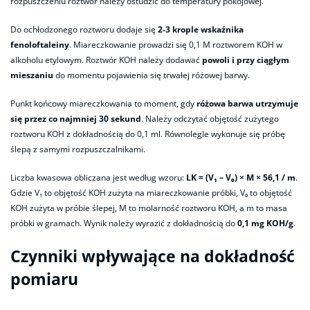
rozpuszczeniu roztwór należy ostudzić do temperatury pokojowej.
Do ochłodzonego roztworu dodaje się
2-3 krople wskaźnika
fenoloftaleiny
. Miareczkowanie prowadzi się 0,1 M roztworem KOH w
alkoholu etylowym. Roztwór KOH należy dodawać
powoli i przy ciągłym
mieszaniu
do momentu pojawienia się trwałej różowej barwy.
Punkt końcowy miareczkowania to moment, gdy
różowa barwa utrzymuje
się przez co najmniej 30 sekund
. Należy odczytać objętość zużytego
roztworu KOH z dokładnością do 0,1 ml. Równolegle wykonuje się próbę
ślepą z samymi rozpuszczalnikami.
Liczba kwasowa obliczana jest według wzoru:
LK = (V₁ – V₀) × M × 56,1 / m
.
Gdzie V₁ to objętość KOH zużyta na miareczkowanie próbki, V₀ to objętość
KOH zużyta w próbie ślepej, M to molarność roztworu KOH, a m to masa
próbki w gramach. Wynik należy wyrazić z dokładnością do
0,1 mg KOH/g
.
Czynniki wpływające na dokładność
pomiaru