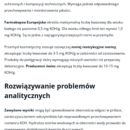
ochronnych i kompozycji technicznych. Wymaga jednak odpowiedniego
przechowywania i monitorowania jakości.
Farmakopea Europejska
określa maksymalną liczbę kwasową dla wosku
białego na poziomie 0,5 mg KOH/g. Dla wosku żółtego limit ten wynosi 1,0
mg KOH/g. Są to jedne z najrygorystyczniejszych norm w przemyśle.
Przemysł kosmetyczny stosuje zazwyczaj
mniej restrykcyjne normy
,
akceptując liczby kwasowe do 3-5 mg KOH/g w zależności od zastosowania.
Produkty do pielęgnacji skóry wymagają niższych wartości niż preparaty
dekoracyjne.
Producenci świec
akceptują liczby kwasowe do 10-15 mg
KOH/g.
Rozwiązywanie problemów
analitycznych
Zawyżone wyniki
mogą być spowodowane obecnością wilgoci w próbce,
zanieczyszczeniem odczynników lub nieprawidłowym przechowywaniem
roztworu KOH. Hydroliza estrów woskowych w obecności wody prowadzi do
powstawania dodatkowych kwasów tłuszczowych.