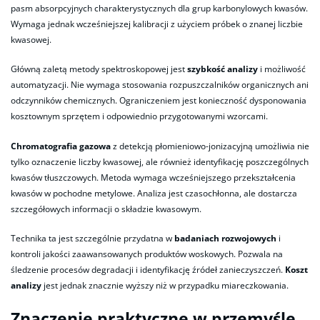
pasm absorpcyjnych charakterystycznych dla grup karbonylowych kwasów.
Wymaga jednak wcześniejszej kalibracji z użyciem próbek o znanej liczbie
kwasowej.
Główną zaletą metody spektroskopowej jest
szybkość analizy
i możliwość
automatyzacji. Nie wymaga stosowania rozpuszczalników organicznych ani
odczynników chemicznych. Ograniczeniem jest konieczność dysponowania
kosztownym sprzętem i odpowiednio przygotowanymi wzorcami.
Chromatografia gazowa
z detekcją płomieniowo-jonizacyjną umożliwia nie
tylko oznaczenie liczby kwasowej, ale również identyfikację poszczególnych
kwasów tłuszczowych. Metoda wymaga wcześniejszego przekształcenia
kwasów w pochodne metylowe. Analiza jest czasochłonna, ale dostarcza
szczegółowych informacji o składzie kwasowym.
Technika ta jest szczególnie przydatna w
badaniach rozwojowych
i
kontroli jakości zaawansowanych produktów woskowych. Pozwala na
śledzenie procesów degradacji i identyfikację źródeł zanieczyszczeń.
Koszt
analizy
jest jednak znacznie wyższy niż w przypadku miareczkowania.
Znaczenie praktyczne w przemyśle