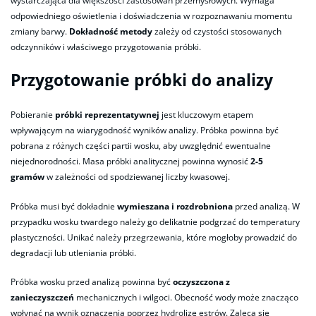
wystarczająca dla większości zastosowań przemysłowych. Wymaga
odpowiedniego oświetlenia i doświadczenia w rozpoznawaniu momentu
zmiany barwy.
Dokładność metody
zależy od czystości stosowanych
odczynników i właściwego przygotowania próbki.
Przygotowanie próbki do analizy
Pobieranie
próbki reprezentatywnej
jest kluczowym etapem
wpływającym na wiarygodność wyników analizy. Próbka powinna być
pobrana z różnych części partii wosku, aby uwzględnić ewentualne
niejednorodności. Masa próbki analitycznej powinna wynosić
2-5
gramów
w zależności od spodziewanej liczby kwasowej.
Próbka musi być dokładnie
wymieszana i rozdrobniona
przed analizą. W
przypadku wosku twardego należy go delikatnie podgrzać do temperatury
plastyczności. Unikać należy przegrzewania, które mogłoby prowadzić do
degradacji lub utleniania próbki.
Próbka wosku przed analizą powinna być
oczyszczona z
zanieczyszczeń
mechanicznych i wilgoci. Obecność wody może znacząco
wpłynąć na wynik oznaczenia poprzez hydrolizę estrów. Zaleca się