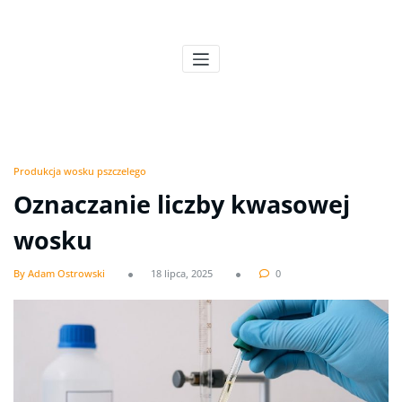
Skip
to
Pszczeli Puls
Pulsujące życie pasieki
content
Produkcja wosku pszczelego
Oznaczanie liczby kwasowej
wosku
By Adam Ostrowski
18 lipca, 2025
0