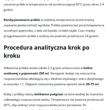
suszenie próbki w temperaturze nie przekraczającej 60°C przez okres 2-4
godzin.
Kondycjonowanie próbki
w stabilnej temperaturze przed analizą
zapewnia powtarzalność wyników. Próbka powinna być przechowywana w
szczelnym pojemniku, z dala od światła i źródeł ciepła. Czas między
przygotowaniem próbki a analizą nie powinien przekraczać 24 godzin.
Procedura analityczna krok po
kroku
Odważona próbka wosku (około 2-3 g) jest umieszczana w
kolbie
stożkowej o pojemności 250 ml
. Następnie dodaje się mieszaninę
rozpuszczalników składającą się z alkoholu etylowego i eteru dietylowego
w stosunku 1:1. Objętość mieszaniny powinna wynosić około
50-75 ml
.
Kolbę z próbką należy
delikatnie podgrzać
na łaźni wodnej do momentu
całkowitego rozpuszczenia wosku. Temperatura nie powinna przekraczać
60°C, aby uniknąć strat rozpuszczalnika przez parowanie. Po