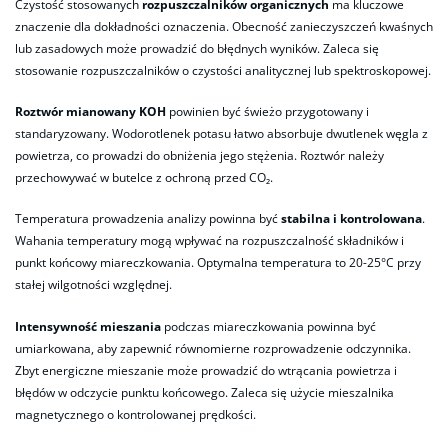
Czystość stosowanych
rozpuszczalników organicznych
ma kluczowe
znaczenie dla dokładności oznaczenia. Obecność zanieczyszczeń kwaśnych
lub zasadowych może prowadzić do błędnych wyników. Zaleca się
stosowanie rozpuszczalników o czystości analitycznej lub spektroskopowej.
Roztwór mianowany KOH
powinien być świeżo przygotowany i
standaryzowany. Wodorotlenek potasu łatwo absorbuje dwutlenek węgla z
powietrza, co prowadzi do obniżenia jego stężenia. Roztwór należy
przechowywać w butelce z ochroną przed CO₂.
Temperatura prowadzenia analizy powinna być
stabilna i kontrolowana
.
Wahania temperatury mogą wpływać na rozpuszczalność składników i
punkt końcowy miareczkowania. Optymalna temperatura to 20-25°C przy
stałej wilgotności względnej.
Intensywność mieszania
podczas miareczkowania powinna być
umiarkowana, aby zapewnić równomierne rozprowadzenie odczynnika.
Zbyt energiczne mieszanie może prowadzić do wtrącania powietrza i
błędów w odczycie punktu końcowego. Zaleca się użycie mieszalnika
magnetycznego o kontrolowanej prędkości.