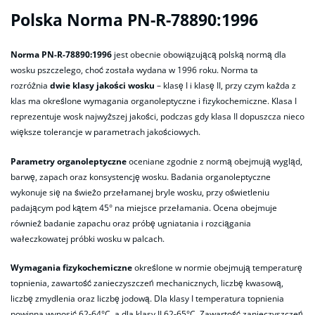
Polska Norma PN-R-78890:1996
Norma PN-R-78890:1996
jest obecnie obowiązującą polską normą dla
wosku pszczelego, choć została wydana w 1996 roku. Norma ta
rozróżnia
dwie klasy jakości wosku
– klasę I i klasę II, przy czym każda z
klas ma określone wymagania organoleptyczne i fizykochemiczne. Klasa I
reprezentuje wosk najwyższej jakości, podczas gdy klasa II dopuszcza nieco
większe tolerancje w parametrach jakościowych.
Parametry organoleptyczne
oceniane zgodnie z normą obejmują wygląd,
barwę, zapach oraz konsystencję wosku. Badania organoleptyczne
wykonuje się na świeżo przełamanej bryle wosku, przy oświetleniu
padającym pod kątem 45° na miejsce przełamania. Ocena obejmuje
również badanie zapachu oraz próbę ugniatania i rozciągania
wałeczkowatej próbki wosku w palcach.
Wymagania fizykochemiczne
określone w normie obejmują temperaturę
topnienia, zawartość zanieczyszczeń mechanicznych, liczbę kwasową,
liczbę zmydlenia oraz liczbę jodową. Dla klasy I temperatura topnienia
powinna wynosić 62-64°C, a dla klasy II 62-65°C. Zawartość zanieczyszczeń