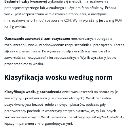
Badanie liczby kwasowej
wykonuje się metodą miareczkowania
potencjometrycznego lub wizualnego z użyciem fenoloftaleiny. Próbka
wosku jest rozpuszczana w mieszaninie etanol-eter, a następnie
miareczkowana 0,1 mol/l roztworem KOH. Wynik wyrażany jest w mg KOH
na 1 g wosku.
Oznaczanie zawartości zanieczyszczeń
mechanicznych polega na
rozpuszczeniu wosku w odpowiednim rozpuszczalniku i przesączeniu przez
sączek o znanej masie. Po wysuszeniu sączka różnica mas określa
zawartość zanieczyszczeń nierozpuszczalnych. Wynik wyrażany jest w
procentach masy wosku.
Klasyfikacja wosku według norm
Klasyfikacja według pochodzenia
dzieli wosk pszczeli na naturalny (z
woszczyny) i przetworzony (z surowców wtórnych). Wosk naturalny
pozyskiwany jest bezpośrednio z nowych plastrów, podczas gdy
przetworzony pochodzi z woszczyny starych plastrów, węzy lub innych
surowców woskowych. Wosk naturalny charakteryzuje się wyższą jakością i
lepszymi parametrami organoleptycznymi.