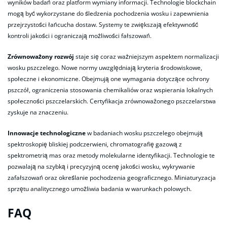
wyników badań oraz platform wymiany informacji. Technologie blockchain
mogą być wykorzystane do śledzenia pochodzenia wosku i zapewnienia
przejrzystości łańcucha dostaw. Systemy te zwiększają efektywność
kontroli jakości i ograniczają możliwości fałszowań.
Zrównoważony rozwój
staje się coraz ważniejszym aspektem normalizacji
wosku pszczelego. Nowe normy uwzględniają kryteria środowiskowe,
społeczne i ekonomiczne. Obejmują one wymagania dotyczące ochrony
pszczół, ograniczenia stosowania chemikaliów oraz wspierania lokalnych
społeczności pszczelarskich. Certyfikacja zrównoważonego pszczelarstwa
zyskuje na znaczeniu.
Innowacje technologiczne
w badaniach wosku pszczelego obejmują
spektroskopię bliskiej podczerwieni, chromatografię gazową z
spektrometrią mas oraz metody molekularne identyfikacji. Technologie te
pozwalają na szybką i precyzyjną ocenę jakości wosku, wykrywanie
zafałszowań oraz określanie pochodzenia geograficznego. Miniaturyzacja
sprzętu analitycznego umożliwia badania w warunkach polowych.
FAQ