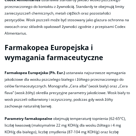
przeznaczonego do kontaktu z żywnością. Standardy te obejmują limity
zanieczyszczeń chemicznych, metali ciężkich oraz pozostałości
pestycydów. Wosk pszczeli może być stosowany jako glazura ochronna na
owocach oraz składnik opakowań żywności zgodnie z przepisami Codex
Alimentarius.
Farmakopea Europejska i
wymagania farmaceutyczne
Farmakopea Europejska (Ph. Eur.)
ustanawia najsurowsze wymagania
jakościowe dla wosku pszczelego białego i żółtego przeznaczonego do
celów farmaceutycznych. Monografia „Cera alba” (wosk biały) oraz „Cera
flava” (wosk żółty) określa precyzyjne parametry jakościowe. Wosk biały to
wosk pszczeli odbarwiony i oczyszczony, podczas gdy wosk żółty
zachowuje naturalną barwę.
Parametry farmakopealne
obejmują temperaturę topnienia (62-65°C),
liczbę kwasową (maksymalnie 22 mg KOH/g dla wosku żółtego i 4 mg
KOH/g dla białego), liczbę zmydlenia (87-104 mg KOH/g) oraz liczbę