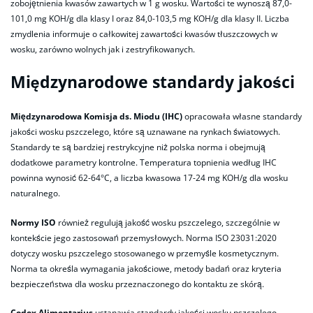
zobojętnienia kwasów zawartych w 1 g wosku. Wartości te wynoszą 87,0-
101,0 mg KOH/g dla klasy I oraz 84,0-103,5 mg KOH/g dla klasy II. Liczba
zmydlenia informuje o całkowitej zawartości kwasów tłuszczowych w
wosku, zarówno wolnych jak i zestryfikowanych.
Międzynarodowe standardy jakości
Międzynarodowa Komisja ds. Miodu (IHC)
opracowała własne standardy
jakości wosku pszczelego, które są uznawane na rynkach światowych.
Standardy te są bardziej restrykcyjne niż polska norma i obejmują
dodatkowe parametry kontrolne. Temperatura topnienia według IHC
powinna wynosić 62-64°C, a liczba kwasowa 17-24 mg KOH/g dla wosku
naturalnego.
Normy ISO
również regulują jakość wosku pszczelego, szczególnie w
kontekście jego zastosowań przemysłowych. Norma ISO 23031:2020
dotyczy wosku pszczelego stosowanego w przemyśle kosmetycznym.
Norma ta określa wymagania jakościowe, metody badań oraz kryteria
bezpieczeństwa dla wosku przeznaczonego do kontaktu ze skórą.
Codex Alimentarius
ustanawia standardy jakości wosku pszczelego