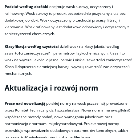
Podział według obróbki
obejmuje wosk surowy, oczyszczony i
rafinowany. Wosk surowy to produkt bezpośrednio pozyskany z ula bez
dodatkowej obróbki. Wosk oczyszczony przechodzi procesy filtracji i
klarowania. Wosk rafinowany jest dodatkowo odbarwiony i oczyszczony z
zanieczyszczeń chemicznych.
Klasyfikacja według czystości
dzieli wosk na klasy jakości według
zawartości zanieczyszczeń i parametrów fizykochemicznych. Klasa I to
wosk najwyższej jakości o jasnej barwie i niskiej zawartości zanieczyszczeń.
Klasa II dopuszcza ciemniejszą barwę i wyższą zawartość zanieczyszczeń
mechanicznych.
Aktualizacja i rozwój norm
Prace nad nowelizacją
polskiej normy na wosk pszczeli są prowadzone
przez Komitet Techniczny ds. Pszczelarstwa. Nowa norma ma uwzględnić
współczesne metody badań, nowe wymagania jakościowe oraz
harmonizację z normami międzynarodowymi. Projekt nowej normy
przewiduje wprowadzenie dodatkowych parametrów kontrolnych, takich
jak zawartość węglowodorów i liczba nadtlenkowa.