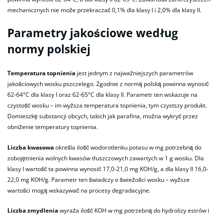
mechanicznych nie może przekraczać 0,1% dla klasy I i 2,0% dla klasy II.
Parametry jakościowe według
normy polskiej
Temperatura topnienia
jest jednym z najważniejszych parametrów
jakościowych wosku pszczelego. Zgodnie z normą polską powinna wynosić
62-64°C dla klasy I oraz 62-65°C dla klasy II. Parametr ten wskazuje na
czystość wosku – im wyższa temperatura topnienia, tym czystszy produkt.
Domieszkę substancji obcych, takich jak parafina, można wykryć przez
obniżenie temperatury topnienia.
Liczba kwasowa
określa ilość wodorotlenku potasu w mg potrzebną do
zobojętnienia wolnych kwasów tłuszczowych zawartych w 1 g wosku. Dla
klasy I wartość ta powinna wynosić 17,0-21,0 mg KOH/g, a dla klasy II 16,0-
22,0 mg KOH/g. Parametr ten świadczy o świeżości wosku – wyższe
wartości mogą wskazywać na procesy degradacyjne.
Liczba zmydlenia
wyraża ilość KOH w mg potrzebną do hydrolizy estrów i