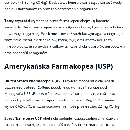
estrową (71-87 mg KOH/g). Dodatkowo kontrolowane są zawartość wody,
popiołu siarczanowego oraz zanieczyszczenia organiczne.
Testy czystości
wymagane przez farmakopeę obejmują badanie
zawartości tłuszczów i olejów obcych, węglowodorów, żywic oraz substancji
łatwo węglających się. Wosk musi również spełniać wymagania dotyczące
zawartości metali ciężkich (ołów, kadm, rtęć) oraz aflatoksyn. Testy
mikrobiologiczne sprawdzają całkowitą liczbę drobnoustrojów aerobowych
oraz obecność patogenów.
Amerykańska Farmakopea (USP)
United States Pharmacopeia (USP)
zawiera monografie dla wosku
pszczelego białego i żółtego podobne do wymagań europejskich.
Monografia USP „Beeswax” określa identyfikację, testy czystości oraz
parametry jakościowe. Temperatura topnienia według USP powinna
wynosić 62-65°C, a liczba kwasowa nie może przekraczać 22 mg KOH/g.
Specyficzne testy USP
obejmują badanie rozpuszczalności w różnych
rozpuszczalnikach, test na obecność parafiny oraz oznaczenie liczby