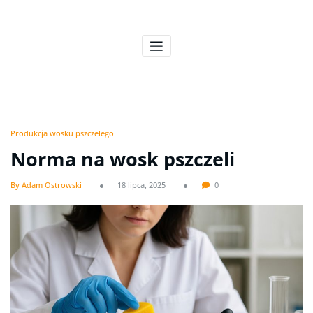
Skip
to
Pszczeli Puls
Pulsujące życie pasieki
content
Produkcja wosku pszczelego
Norma na wosk pszczeli
By Adam Ostrowski
18 lipca, 2025
0