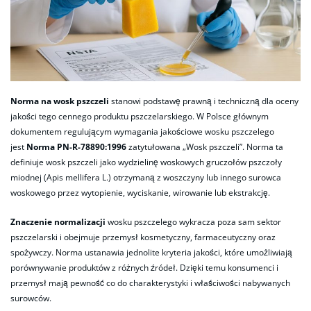
Norma na wosk pszczeli
stanowi podstawę prawną i techniczną dla oceny
jakości tego cennego produktu pszczelarskiego. W Polsce głównym
dokumentem regulującym wymagania jakościowe wosku pszczelego
jest
Norma PN-R-78890:1996
zatytułowana „Wosk pszczeli”. Norma ta
definiuje wosk pszczeli jako wydzielinę woskowych gruczołów pszczoły
miodnej (Apis mellifera L.) otrzymaną z woszczyny lub innego surowca
woskowego przez wytopienie, wyciskanie, wirowanie lub ekstrakcję.
Znaczenie normalizacji
wosku pszczelego wykracza poza sam sektor
pszczelarski i obejmuje przemysł kosmetyczny, farmaceutyczny oraz
spożywczy. Norma ustanawia jednolite kryteria jakości, które umożliwiają
porównywanie produktów z różnych źródeł. Dzięki temu konsumenci i
przemysł mają pewność co do charakterystyki i właściwości nabywanych
surowców.