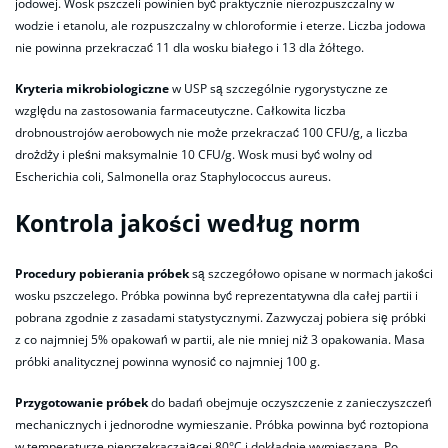
jodowej. Wosk pszczeli powinien być praktycznie nierozpuszczalny w
wodzie i etanolu, ale rozpuszczalny w chloroformie i eterze. Liczba jodowa
nie powinna przekraczać 11 dla wosku białego i 13 dla żółtego.
Kryteria mikrobiologiczne
w USP są szczególnie rygorystyczne ze
względu na zastosowania farmaceutyczne. Całkowita liczba
drobnoustrojów aerobowych nie może przekraczać 100 CFU/g, a liczba
drożdży i pleśni maksymalnie 10 CFU/g. Wosk musi być wolny od
Escherichia coli, Salmonella oraz Staphylococcus aureus.
Kontrola jakości według norm
Procedury pobierania próbek
są szczegółowo opisane w normach jakości
wosku pszczelego. Próbka powinna być reprezentatywna dla całej partii i
pobrana zgodnie z zasadami statystycznymi. Zazwyczaj pobiera się próbki
z co najmniej 5% opakowań w partii, ale nie mniej niż 3 opakowania. Masa
próbki analitycznej powinna wynosić co najmniej 100 g.
Przygotowanie próbek
do badań obejmuje oczyszczenie z zanieczyszczeń
mechanicznych i jednorodne wymieszanie. Próbka powinna być roztopiona
w temperaturze nieprzekraczającej 80°C i dokładnie wymieszana. Po