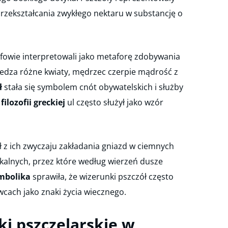
rzekształcania zwykłego nektaru w substancję o
ofowie interpretowali jako metaforę zdobywania
iedza różne kwiaty, mędrzec czerpie mądrość z
ł
stała się symbolem cnót obywatelskich i służby
filozofii greckiej
ul często służył jako wzór
 z ich zwyczaju zakładania gniazd w ciemnych
skalnych, przez które według wierzeń dusze
mbolika
sprawiła, że wizerunki pszczół często
wcach jako znaki życia wiecznego.
ki pszczelarskie w