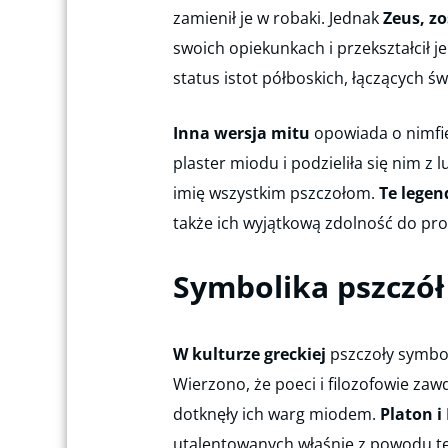
zamienił je w robaki. Jednak
Zeus, z
swoich opiekunkach i przekształcił j
status istot półboskich, łączących św
Inna wersja mitu
opowiada o nimfi
plaster miodu i podzieliła się nim z 
imię wszystkim pszczołom.
Te legen
także ich wyjątkową zdolność do pr
Symbolika pszczół
W kulturze greckiej
pszczoły symbo
Wierzono, że poeci i filozofowie za
dotknęły ich warg miodem.
Platon i
utalentowanych właśnie z powodu te