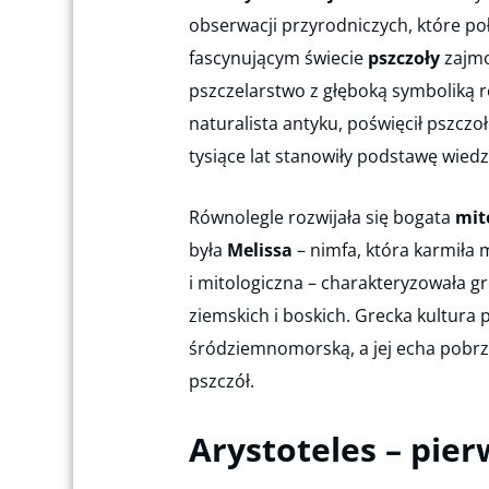
obserwacji przyrodniczych, które po
fascynującym świecie
pszczoły
zajmo
pszczelarstwo z głęboką symboliką rel
naturalista antyku, poświęcił pszcz
tysiące lat stanowiły podstawę wiedz
Równolegle rozwijała się bogata
mit
była
Melissa
– nimfa, która karmił
i mitologiczna – charakteryzowała gr
ziemskich i boskich. Grecka kultura 
śródziemnomorską, a jej echa pobr
pszczół.
Arystoteles – pie