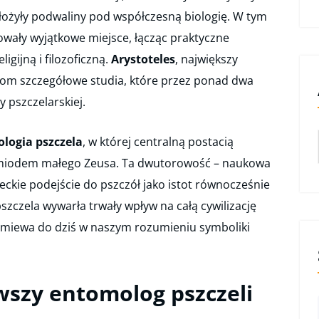
łożyły podwaliny pod współczesną biologię. W tym
wały wyjątkowe miejsce, łącząc praktyczne
igijną i filozoficzną.
Arystoteles
, największy
ołom szczegółowe studia, które przez ponad dwa
y pszczelarskiej.
ologia pszczela
, w której centralną postacią
a miodem małego Zeusa. Ta dwutorowość – naukowa
eckie podejście do pszczół jako istot równocześnie
pszczela wywarła trwały wpływ na całą cywilizację
zmiewa do dziś w naszym rozumieniu symboliki
rwszy entomolog pszczeli