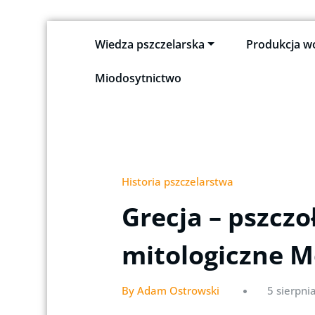
Skip
Wiedza pszczelarska
Produkcja w
to
Pszczeli Puls
Pulsujące życie pasieki
content
Miodosytnictwo
Historia pszczelarstwa
Grecja – pszczo
mitologiczne M
By Adam Ostrowski
5 sierpni