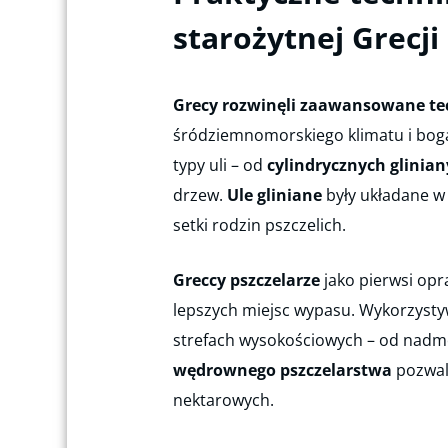
starożytnej Grecji
Grecy rozwinęli zaawansowane tec
śródziemnomorskiego klimatu i boga
typy uli – od
cylindrycznych glinia
drzew.
Ule gliniane
były układane w 
setki rodzin pszczelich.
Greccy pszczelarze
jako pierwsi op
lepszych miejsc wypasu. Wykorzystyw
strefach wysokościowych – od nadmo
wędrownego pszczelarstwa
pozwal
nektarowych.