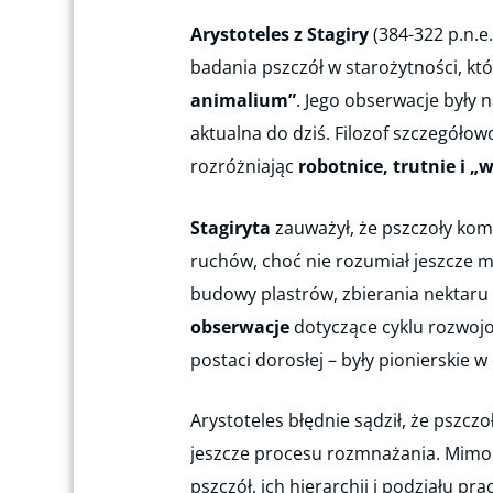
Arystoteles z Stagiry
(384-322 p.n.e
badania pszczół w starożytności, kt
animalium”
. Jego obserwacje były n
aktualna do dziś. Filozof szczegółow
rozróżniając
robotnice, trutnie i „
Stagiryta
zauważył, że pszczoły kom
ruchów, choć nie rozumiał jeszcze
budowy plastrów, zbierania nektaru
obserwacje
dotyczące cyklu rozwojo
postaci dorosłej – były pionierskie w
Arystoteles błędnie sądził, że pszczo
jeszcze procesu rozmnażania. Mimo 
pszczół, ich hierarchii i podziału pra