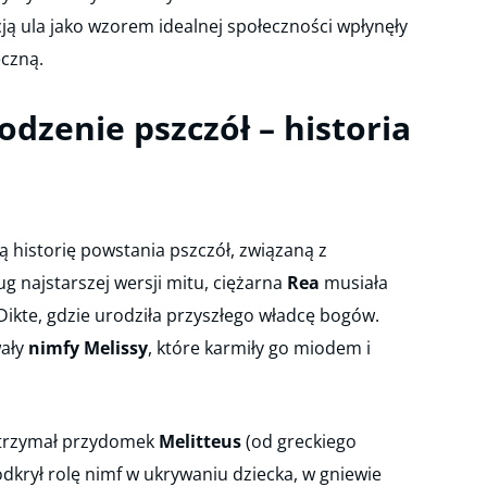
ją ula jako wzorem idealnej społeczności wpłynęły
eczną.
dzenie pszczół – historia
ą historię powstania pszczół, związaną z
ug najstarszej wersji mitu, ciężarna
Rea
musiała
ikte, gdzie urodziła przyszłego władcę bogów.
ały
nimfy Melissy
, które karmiły go miodem i
otrzymał przydomek
Melitteus
(od greckiego
odkrył rolę nimf w ukrywaniu dziecka, w gniewie