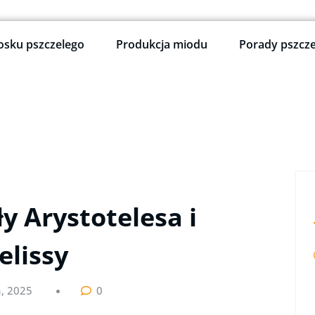
osku pszczelego
Produkcja miodu
Porady pszcze
ły Arystotelesa i
elissy
a, 2025
0