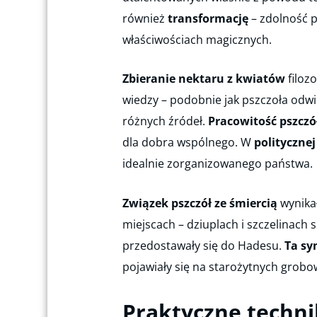
również
transformację
– zdolność p
właściwościach magicznych.
Zbieranie nektaru z kwiatów
filoz
wiedzy – podobnie jak pszczoła odw
różnych źródeł.
Pracowitość pszczó
dla dobra wspólnego. W
politycznej 
idealnie zorganizowanego państwa.
Związek pszczół ze śmiercią
wynikał
miejscach – dziuplach i szczelinach 
przedostawały się do Hadesu.
Ta sy
pojawiały się na starożytnych grobo
Praktyczne techni