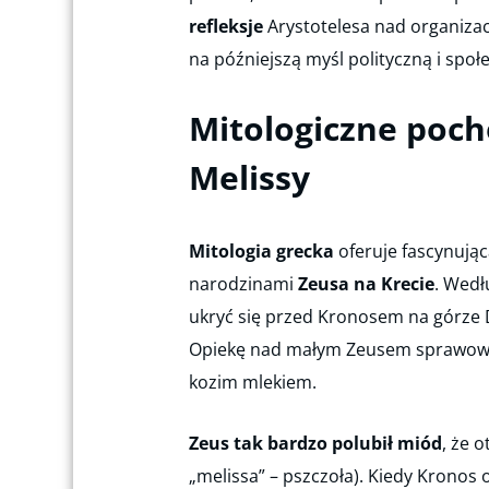
refleksje
Arystotelesa nad organizac
na późniejszą myśl polityczną i społ
Mitologiczne pocho
Melissy
Mitologia grecka
oferuje fascynując
narodzinami
Zeusa na Krecie
. Wedł
ukryć się przed Kronosem na górze D
Opiekę nad małym Zeusem sprawow
kozim mlekiem.
Zeus tak bardzo polubił miód
, że 
„melissa” – pszczoła). Kiedy Kronos 