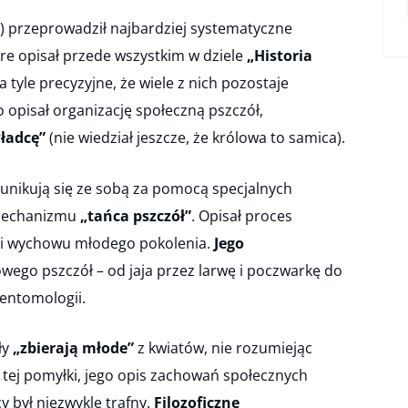
.) przeprowadził najbardziej systematyczne
óre opisał przede wszystkim w dziele
„Historia
a tyle precyzyjne, że wiele z nich pozostaje
o opisał organizację społeczną pszczół,
władcę”
(nie wiedział jeszcze, że królowa to samica).
unikują się ze sobą za pomocą specjalnych
 mechanizmu
„tańca pszczół”
. Opisał proces
 i wychowu młodego pokolenia.
Jego
wego pszczół – od jaja przez larwę i poczwarkę do
 entomologii.
ły
„zbierają młode”
z kwiatów, nie rozumiejąc
tej pomyłki, jego opis zachowań społecznych
cy był niezwykle trafny.
Filozoficzne