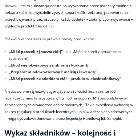
prawną: jest to substancja naturalna wytworzona przez pszczoły miodne z
nektaru roślin lub wydzielin żywych części roślin, zebrana, przetworzona i
przechowywana przez pszczoły. Każdy dodatek – zioła, przyprawy, owoce –
wyklucza produkt z tej definicji.
Prawidłowe, bezpieczne prawnie nazwy produktu to:
„Miód pszczeli z [nazwa ziół]”
– np. „Miód pszczeli z tymiankiem i
czosnkiem”
„Miód wielokwiatowy z imbirem i kurkumą”
„Preparat miodowo-ziołowy z melisą i lawendą”
„Miód pszczeli z dodatkiem ziół – produkt wieloskładnikowy”
Niedozwolone są nazwy sugerujące właściwości lecznicze: „miód
leczniczy”, „miód terapeutyczny”, „miód na odporność” (bez podstawy w
zatwierdzonych oświadczeniach zdrowotnych). Takie określenia wchodzą w
zakres regulacji o produktach leczniczych lub oświadczeniach zdrowotnych
i mogą być zakwestionowane przez Inspekcję Handlową lub Sanepid.
Wykaz składników – kolejność i