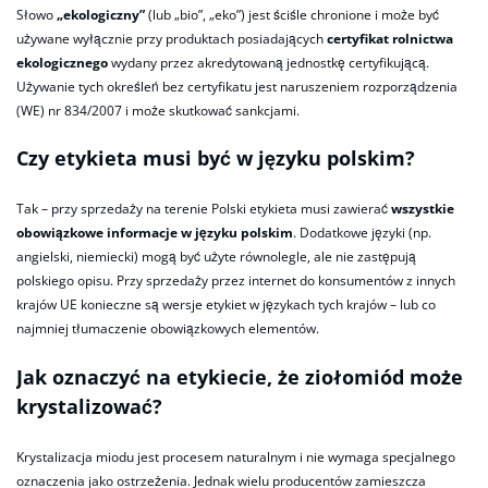
Słowo
„ekologiczny”
(lub „bio”, „eko”) jest ściśle chronione i może być
używane wyłącznie przy produktach posiadających
certyfikat rolnictwa
ekologicznego
wydany przez akredytowaną jednostkę certyfikującą.
Używanie tych określeń bez certyfikatu jest naruszeniem rozporządzenia
(WE) nr 834/2007 i może skutkować sankcjami.
Czy etykieta musi być w języku polskim?
Tak – przy sprzedaży na terenie Polski etykieta musi zawierać
wszystkie
obowiązkowe informacje w języku polskim
. Dodatkowe języki (np.
angielski, niemiecki) mogą być użyte równolegle, ale nie zastępują
polskiego opisu. Przy sprzedaży przez internet do konsumentów z innych
krajów UE konieczne są wersje etykiet w językach tych krajów – lub co
najmniej tłumaczenie obowiązkowych elementów.
Jak oznaczyć na etykiecie, że ziołomiód może
krystalizować?
Krystalizacja miodu jest procesem naturalnym i nie wymaga specjalnego
oznaczenia jako ostrzeżenia. Jednak wielu producentów zamieszcza