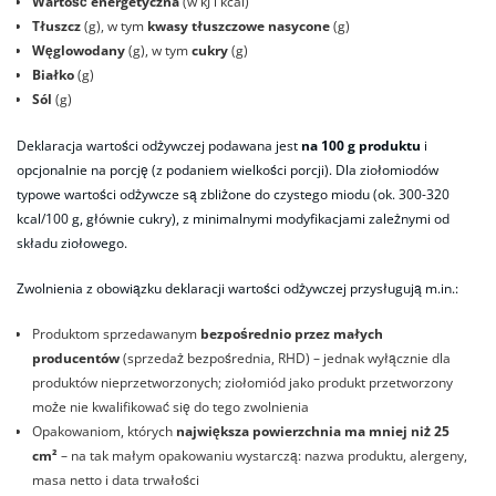
Wartość energetyczna
(w kJ i kcal)
Tłuszcz
(g), w tym
kwasy tłuszczowe nasycone
(g)
Węglowodany
(g), w tym
cukry
(g)
Białko
(g)
Sól
(g)
Deklaracja wartości odżywczej podawana jest
na 100 g produktu
i
opcjonalnie na porcję (z podaniem wielkości porcji). Dla ziołomiodów
typowe wartości odżywcze są zbliżone do czystego miodu (ok. 300-320
kcal/100 g, głównie cukry), z minimalnymi modyfikacjami zależnymi od
składu ziołowego.
Zwolnienia z obowiązku deklaracji wartości odżywczej przysługują m.in.:
Produktom sprzedawanym
bezpośrednio przez małych
producentów
(sprzedaż bezpośrednia, RHD) – jednak wyłącznie dla
produktów nieprzetworzonych; ziołomiód jako produkt przetworzony
może nie kwalifikować się do tego zwolnienia
Opakowaniom, których
największa powierzchnia ma mniej niż 25
cm²
– na tak małym opakowaniu wystarczą: nazwa produktu, alergeny,
masa netto i data trwałości