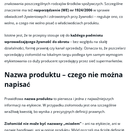
znakowania poszczególnych rodzajów środków spożywczych. Szczególne
znaczenie ma też
rozporządzenie (WE) nr 1924/2006
w sprawie
oświadczeń żywieniowych i zdrowotnych przy żywności – reguluje ono, co
wolno, a czego nie wolno pisać o właściwościach produktu.
Istotne jest, że te przepisy stosuje się do
każdego podmiotu
wprowadzającego żywność do obrotu
– bez względu na skalę
działalności, formę prawną czy kanał sprzedaży. Oznacza to, że pszczelarz
sprzedający ziołomiód na lokalnym targu podlega tym samym wymogom
etykietowania co duży producent sprzedający przez sieć supermarketów.
Nazwa produktu – czego nie można
napisać
Prawidłowa
nazwa produktu
to pierwsza i jedna z najważniejszych
informacji na etykiecie. W przypadku ziołomiodu jest ona szczególnie
wrażliwą kwestią, bo wynika z precyzyjnych definicji prawnych.
Ziołomiód nie może być nazwany „miodem”
– ani na etykiecie, ani w
nazwie handlowej, ani w opisie produktu. Miód pszczeli ma ścisłą definicję