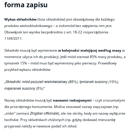
forma zapisu
Wykaz składników
(lista składników) jest obowiązkowy dla każdego
produktu wieloskładnikowego – a ziołomiód bez wątpienia nim jest.
Obowiązek ten wynika bezpośrednio z art. 18-22 rozporządzenia
1169/2011.
Składniki muszą być wymienione
w kolejności malejącej według masy
w
momencie użycia ich do produkcji. Jeśli miód stanowi 85% masy produktu, a
tymianek 15% – miód musi być wymieniony jako pierwszy. Prawidłowy
przykład wykazu składników:
„Składniki: miód pszczeli wielokwiatowy (85%), tymianek suszony (10%),
majeranek suszony (5%)”
Nazwy składników muszą być
nazwami rodzajowymi
– czyli zrozumiałymi
dla przeciętnego konsumenta. Można stosować nazwy zwyczajowe (np.
Zingiber officinale
„imbir” zamiast
), ale nie skróty, kody ani nazwy wyłącznie
łacińskie. Przy składnikach złożonych (np. gdyby dodawać mieszankę
przypraw) należy w nawiasie podać ich skład.