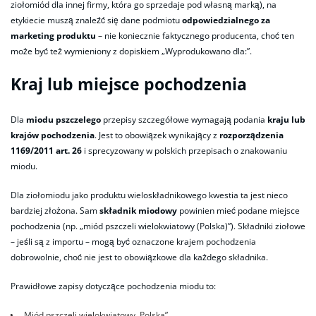
ziołomiód dla innej firmy, która go sprzedaje pod własną marką), na
etykiecie muszą znaleźć się dane podmiotu
odpowiedzialnego za
marketing produktu
– nie koniecznie faktycznego producenta, choć ten
może być też wymieniony z dopiskiem „Wyprodukowano dla:”.
Kraj lub miejsce pochodzenia
Dla
miodu pszczelego
przepisy szczegółowe wymagają podania
kraju lub
krajów pochodzenia
. Jest to obowiązek wynikający z
rozporządzenia
1169/2011 art. 26
i sprecyzowany w polskich przepisach o znakowaniu
miodu.
Dla ziołomiodu jako produktu wieloskładnikowego kwestia ta jest nieco
bardziej złożona. Sam
składnik miodowy
powinien mieć podane miejsce
pochodzenia (np. „miód pszczeli wielokwiatowy (Polska)”). Składniki ziołowe
– jeśli są z importu – mogą być oznaczone krajem pochodzenia
dobrowolnie, choć nie jest to obowiązkowe dla każdego składnika.
Prawidłowe zapisy dotyczące pochodzenia miodu to:
„Miód pszczeli wielokwiatowy, Polska”