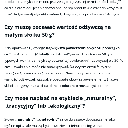
produktu na etykiecie miodu pszczelego najczęściej brzmi „miód [rodzaj]” –
co dla ziołomiodu jest niedozwolone. Każdy produkt wieloskładnikowy musi
mieć dedykowaną etykietę spełniającą wymogi dla produktów złożonych.
Czy muszę podawać wartość odżywczą na
małym słoiku 50 g?
Przy opakowaniu, którego
największa powierzchnia wynosi poniżej 25
cm²
, można pominąć tabelę wartości odżywczej. Dla słoiczka 50 g o
typowych wymiarach etykiety bocznej tej powierzchni – zazwyczaj ok. 30-40
cm² – zwolnienie może nie obowiązywać. Należy zmierzyć faktyczną
największą powierzchnię opakowania. Nawet przy zwolnieniu z tabeli
wartości odżywczej, wszystkie pozostałe obowiązkowe elementy (nazwa,
skład, alergeny, masa, data, dane producenta) muszą być obecne.
Czy mogę napisać na etykiecie „naturalny”,
„tradycyjny” lub „ekologiczny”?
Słowo
„naturalny”
i
„tradycyjny”
są co do zasady dopuszczalne jako
ogólne opisy, ale muszą być prawdziwe i nieintroducing w błąd.