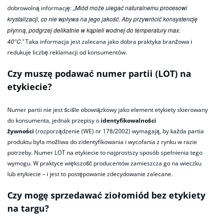
„Miód może ulegać naturalnemu procesowi
dobrowolną informację:
krystalizacji, co nie wpływa na jego jakość. Aby przywrócić konsystencję
płynną, podgrzej delikatnie w kąpieli wodnej do temperatury max.
40°C.”
Taka informacja jest zalecana jako dobra praktyka branżowa i
redukuje liczbę reklamacji od konsumentów.
Czy muszę podawać numer partii (LOT) na
etykiecie?
Numer partii nie jest ściśle obowiązkowy jako element etykiety skierowany
do konsumenta, jednak przepisy o
identyfikowalności
żywności
(rozporządzenie (WE) nr 178/2002) wymagają, by każda partia
produktu była możliwa do zidentyfikowania i wycofania z rynku w razie
potrzeby. Numer LOT na etykiecie to najprostszy sposób spełnienia tego
wymogu. W praktyce większość producentów zamieszcza go na wieczku
lub etykiecie – i jest to postępowanie zdecydowanie zalecane.
Czy mogę sprzedawać ziołomiód bez etykiety
na targu?