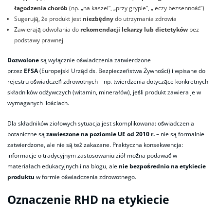
łagodzenia chorób
(np. „na kaszel”, „przy grypie”, „leczy bezsenność”)
Sugerują, że produkt jest
niezbędny
do utrzymania zdrowia
Zawierają odwołania do
rekomendacji lekarzy lub dietetyków
bez
podstawy prawnej
Dozwolone
są wyłącznie oświadczenia zatwierdzone
przez
EFSA
(Europejski Urząd ds. Bezpieczeństwa Żywności) i wpisane do
rejestru oświadczeń zdrowotnych – np. twierdzenia dotyczące konkretnych
składników odżywczych (witamin, minerałów), jeśli produkt zawiera je w
wymaganych ilościach.
Dla składników ziołowych sytuacja jest skomplikowana: oświadczenia
botaniczne są
zawieszone na poziomie UE od 2010 r.
– nie są formalnie
zatwierdzone, ale nie są też zakazane. Praktyczna konsekwencja:
informacje o tradycyjnym zastosowaniu ziół można podawać w
materiałach edukacyjnych i na blogu, ale
nie bezpośrednio na etykiecie
produktu
w formie oświadczenia zdrowotnego.
Oznaczenie RHD na etykiecie