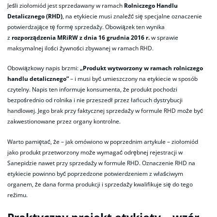
Jeśli ziołomiód jest sprzedawany w ramach
Rolniczego Handlu
Detalicznego (RHD)
, na etykiecie musi znaleźć się specjalne oznaczenie
potwierdzające tę formę sprzedaży. Obowiązek ten wynika
z
rozporządzenia MRiRW z dnia 16 grudnia 2016 r.
w sprawie
maksymalnej ilości żywności zbywanej w ramach RHD.
Obowiązkowy napis brzmi:
„Produkt wytworzony w ramach rolniczego
handlu detalicznego”
– i musi być umieszczony na etykiecie w sposób
czytelny. Napis ten informuje konsumenta, że produkt pochodzi
bezpośrednio od rolnika i nie przeszedł przez łańcuch dystrybucji
handlowej. Jego brak przy faktycznej sprzedaży w formule RHD może być
zakwestionowane przez organy kontrolne.
Warto pamiętać, że – jak omówiono w poprzednim artykule – ziołomiód
jako produkt przetworzony może wymagać odrębnej rejestracji w
Sanepidzie nawet przy sprzedaży w formule RHD. Oznaczenie RHD na
etykiecie powinno być poprzedzone potwierdzeniem z właściwym
organem, że dana forma produkcji i sprzedaży kwalifikuje się do tego
reżimu.