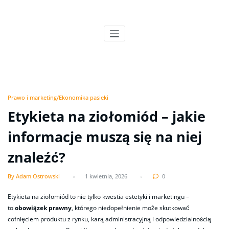
Skip
to
Pszczeli Puls
Pulsujące życie pasieki
content
Prawo i marketing/Ekonomika pasieki
Etykieta na ziołomiód – jakie
informacje muszą się na niej
znaleźć?
By Adam Ostrowski
1 kwietnia, 2026
0
Etykieta na ziołomiód to nie tylko kwestia estetyki i marketingu –
to
obowiązek prawny
, którego niedopełnienie może skutkować
cofnięciem produktu z rynku, karą administracyjną i odpowiedzialnością