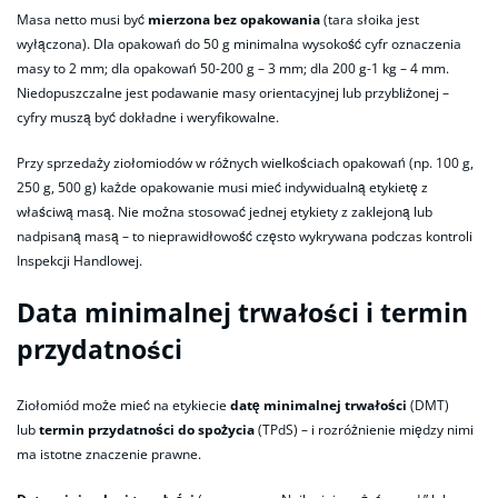
Masa netto musi być
mierzona bez opakowania
(tara słoika jest
wyłączona). Dla opakowań do 50 g minimalna wysokość cyfr oznaczenia
masy to 2 mm; dla opakowań 50-200 g – 3 mm; dla 200 g-1 kg – 4 mm.
Niedopuszczalne jest podawanie masy orientacyjnej lub przybliżonej –
cyfry muszą być dokładne i weryfikowalne.
Przy sprzedaży ziołomiodów w różnych wielkościach opakowań (np. 100 g,
250 g, 500 g) każde opakowanie musi mieć indywidualną etykietę z
właściwą masą. Nie można stosować jednej etykiety z zaklejoną lub
nadpisaną masą – to nieprawidłowość często wykrywana podczas kontroli
Inspekcji Handlowej.
Data minimalnej trwałości i termin
przydatności
Ziołomiód może mieć na etykiecie
datę minimalnej trwałości
(DMT)
lub
termin przydatności do spożycia
(TPdS) – i rozróżnienie między nimi
ma istotne znaczenie prawne.