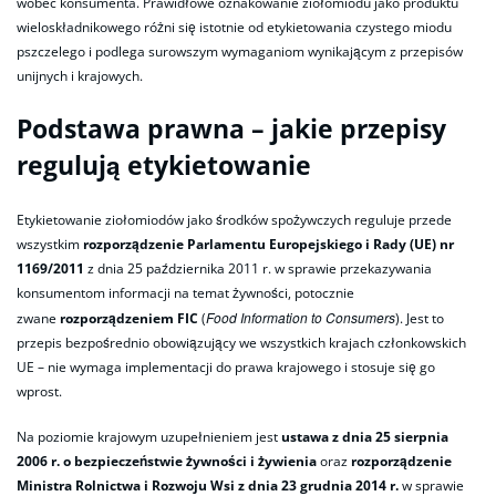
wobec konsumenta. Prawidłowe oznakowanie ziołomiodu jako produktu
wieloskładnikowego różni się istotnie od etykietowania czystego miodu
pszczelego i podlega surowszym wymaganiom wynikającym z przepisów
unijnych i krajowych.
Podstawa prawna – jakie przepisy
regulują etykietowanie
Etykietowanie ziołomiodów jako środków spożywczych reguluje przede
wszystkim
rozporządzenie Parlamentu Europejskiego i Rady (UE) nr
1169/2011
z dnia 25 października 2011 r. w sprawie przekazywania
konsumentom informacji na temat żywności, potocznie
Food Information to Consumers
zwane
rozporządzeniem FIC
(
). Jest to
przepis bezpośrednio obowiązujący we wszystkich krajach członkowskich
UE – nie wymaga implementacji do prawa krajowego i stosuje się go
wprost.
Na poziomie krajowym uzupełnieniem jest
ustawa z dnia 25 sierpnia
2006 r. o bezpieczeństwie żywności i żywienia
oraz
rozporządzenie
Ministra Rolnictwa i Rozwoju Wsi z dnia 23 grudnia 2014 r.
w sprawie