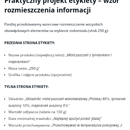
Praktyczny projekt etykiety – wzór
rozmieszczenia informacji
Poniżej przedstawiamy wzorcowe rozmieszczenie wszystkich
obowiązkowych elementów na etykiecie ziołomiodu (słoik 250 g):
PRZEDNIA STRONA ETYKIETY:
„Miód pszczeli z tymiankiem i
Nazwa produktu (największy tekst):
majerankiem”
„250 g”
Masa netto:
Grafika / zdjęcie produktu (opcjonalnie)
TYLNA STRONA ETYKIETY:
„Składniki: miód pszczeli wielokwiatowy (Polska) 85%, tymianek
Składniki:
suszony 10%, majeranek suszony 5%”
Wartość odżywcza (tabela na 100 g)
„Najlepiej spożyć przed: [data]”
Data minimalnej trwałości:
„Przechowywać w temperaturze pokojowej, z
Warunki przechowywania: