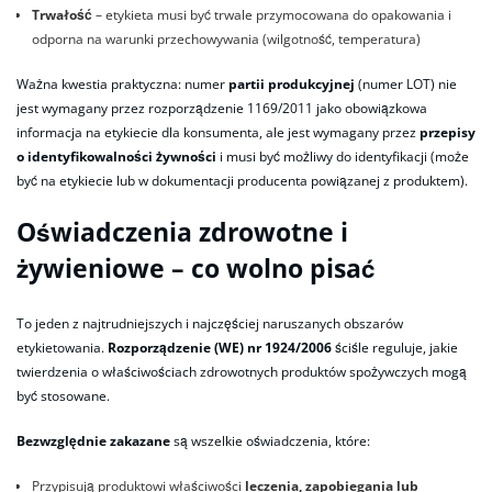
Trwałość
– etykieta musi być trwale przymocowana do opakowania i
odporna na warunki przechowywania (wilgotność, temperatura)
Ważna kwestia praktyczna: numer
partii produkcyjnej
(numer LOT) nie
jest wymagany przez rozporządzenie 1169/2011 jako obowiązkowa
informacja na etykiecie dla konsumenta, ale jest wymagany przez
przepisy
o identyfikowalności żywności
i musi być możliwy do identyfikacji (może
być na etykiecie lub w dokumentacji producenta powiązanej z produktem).
Oświadczenia zdrowotne i
żywieniowe – co wolno pisać
To jeden z najtrudniejszych i najczęściej naruszanych obszarów
etykietowania.
Rozporządzenie (WE) nr 1924/2006
ściśle reguluje, jakie
twierdzenia o właściwościach zdrowotnych produktów spożywczych mogą
być stosowane.
Bezwzględnie zakazane
są wszelkie oświadczenia, które:
Przypisują produktowi właściwości
leczenia, zapobiegania lub