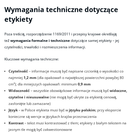
Wymagania techniczne dotyczące
etykiety
Poza treścią, rozporządzenie 1169/2011 i przepisy krajowe określają
też
wymagania formalne i techniczne
dotyczące samej etykiety – jej
czytelności, trwałości i rozmieszczenia informacji.
Kluczowe wymagania techniczne:
Czytelność
– informacje muszą być napisane czcionką o wysokości co
najmniej
1,2 mm
(dla opakowań o największej powierzchni powyżej 80
cm²); dla mniejszych opakowań: minimum
0,9 mm
Widoczność
– wszystkie obowiązkowe informacje muszą być
widoczne,
czytelne i nieusuwalne
(nie mogą być ukryte za etykietą cenową,
zasłonięte lub zamazane)
Język
– w Polsce etykieta musi być w
języku polskim
; przy eksporcie
konieczne są wersje w językach krajów przeznaczenia
Kontrast
– tekst musi kontrastować z tłem; etykiety z białym tekstem na
jasnym tle mogą być zakwestionowane