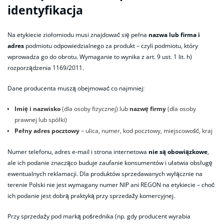
identyfikacja
Na etykiecie ziołomiodu musi znajdować się pełna
nazwa lub firma i
adres
podmiotu odpowiedzialnego za produkt – czyli podmiotu, który
wprowadza go do obrotu. Wymaganie to wynika z art. 9 ust. 1 lit. h)
rozporządzenia 1169/2011.
Dane producenta muszą obejmować co najmniej:
Imię i nazwisko
(dla osoby fizycznej) lub
nazwę firmy
(dla osoby
prawnej lub spółki)
Pełny adres pocztowy
– ulica, numer, kod pocztowy, miejscowość, kraj
Numer telefonu, adres e-mail i strona internetowa
nie są obowiązkowe
,
ale ich podanie znacząco buduje zaufanie konsumentów i ułatwia obsługę
ewentualnych reklamacji. Dla produktów sprzedawanych wyłącznie na
terenie Polski nie jest wymagany numer NIP ani REGON na etykiecie – choć
ich podanie jest dobrą praktyką przy sprzedaży komercyjnej.
Przy sprzedaży pod marką pośrednika (np. gdy producent wyrabia