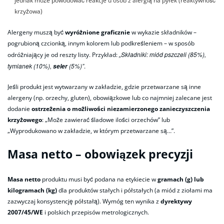
jednak może powodować reakcje u osób z alergią na pyłek (reaktywność
krzyżowa)
Alergeny muszą być
wyróżnione graficznie
w wykazie składników –
pogrubioną czcionką, innym kolorem lub podkreśleniem – w sposób
„Składniki: miód pszczeli (85%),
odróżniający je od reszty listy. Przykład:
tymianek (10%),
(5%)”
seler
.
Jeśli produkt jest wytwarzany w zakładzie, gdzie przetwarzane są inne
alergeny (np. orzechy, gluten), obowiązkowe lub co najmniej zalecane jest
dodanie
ostrzeżenia o możliwości niezamierzonego zanieczyszczenia
krzyżowego
: „Może zawierać śladowe ilości orzechów” lub
„Wyprodukowano w zakładzie, w którym przetwarzane są…”.
Masa netto – obowiązek precyzji
Masa netto
produktu musi być podana na etykiecie w
gramach (g) lub
kilogramach (kg)
dla produktów stałych i półstałych (a miód z ziołami ma
zazwyczaj konsystencję półstałą). Wymóg ten wynika z
dyrektywy
2007/45/WE
i polskich przepisów metrologicznych.