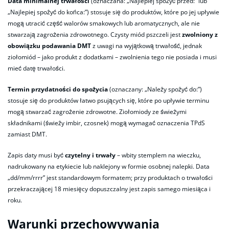
Data minimalnej trwałości
(oznaczana: „Najlepiej spożyć przed:” lub
„Najlepiej spożyć do końca:”) stosuje się do produktów, które po jej upływie
mogą utracić część walorów smakowych lub aromatycznych, ale nie
stwarzają zagrożenia zdrowotnego. Czysty miód pszczeli jest
zwolniony z
obowiązku podawania DMT
z uwagi na wyjątkową trwałość, jednak
ziołomiód – jako produkt z dodatkami – zwolnienia tego nie posiada i musi
mieć datę trwałości.
Termin przydatności do spożycia
(oznaczany: „Należy spożyć do:”)
stosuje się do produktów łatwo psujących się, które po upływie terminu
mogą stwarzać zagrożenie zdrowotne. Ziołomiody ze świeżymi
składnikami (świeży imbir, czosnek) mogą wymagać oznaczenia TPdS
zamiast DMT.
Zapis daty musi być
czytelny i trwały
– wbity stemplem na wieczku,
nadrukowany na etykiecie lub naklejony w formie osobnej nalepki. Data
„dd/mm/rrrr” jest standardowym formatem; przy produktach o trwałości
przekraczającej 18 miesięcy dopuszczalny jest zapis samego miesiąca i
roku.
Warunki przechowywania