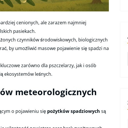
ardziej cenionych, ale zarazem najmniej
skich pasiekach.
złożonych czynników środowiskowych, biologicznych
rać, by umożliwić masowe pojawienie się spadzi na
luczowe zarówno dla pszczelarzy, jak i osób
ą ekosystemów leśnych.
ów meteorologicznych
ącym o pojawieniu się
pożytków spadziowych
są