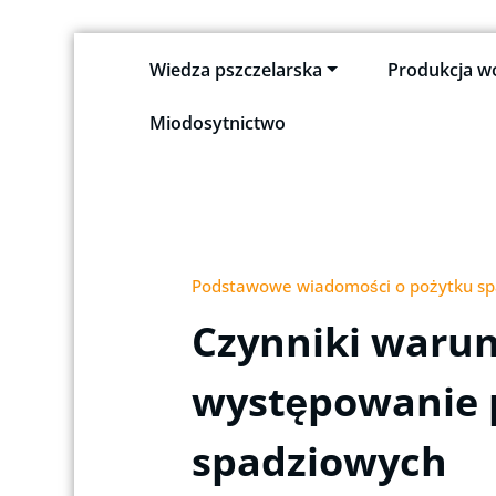
Skip
Wiedza pszczelarska
Produkcja w
to
Pszczeli Puls
Pulsujące życie pasieki
content
Miodosytnictwo
Podstawowe wiadomości o pożytku s
Czynniki waru
występowanie 
spadziowych