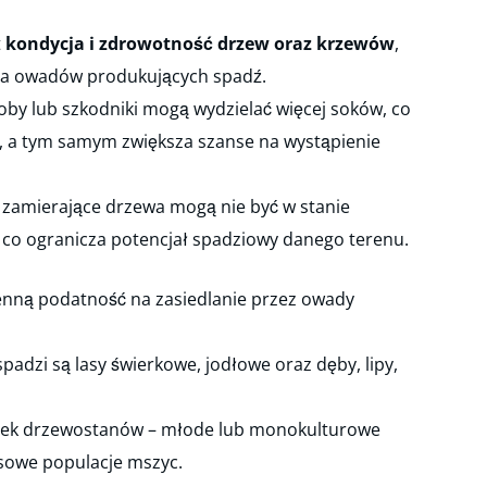
t
kondycja i zdrowotność drzew oraz krzewów
,
 dla owadów produkujących spadź.
by lub szkodniki mogą wydzielać więcej soków, co
, a tym samym zwiększa szanse na wystąpienie
ub zamierające drzewa mogą nie być w stanie
co ogranicza potencjał spadziowy danego terenu.
enną podatność na zasiedlanie przez owady
adzi są lasy świerkowe, jodłowe oraz dęby, lipy,
 wiek drzewostanów – młode lub monokulturowe
asowe populacje mszyc.