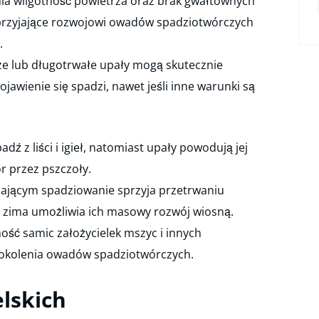
a wilgotność powietrza oraz brak gwałtownych
rzyjające rozwojowi owadów spadziotwórczych
.
cze lub długotrwałe upały mogą skutecznie
jawienie się spadzi, nawet jeśli inne warunki są
 z liści i igieł, natomiast upały powodują jej
r przez pszczoły.
zającym spadziowanie sprzyja przetrwaniu
 zima umożliwia ich masowy rozwój wiosną.
ść samic założycielek mszyc i innych
 pokolenia owadów spadziotwórczych.
elskich