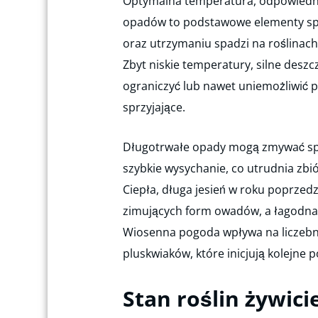
Optymalna temperatura, odpowiedni
opadów to podstawowe elementy sp
oraz utrzymaniu spadzi na roślinach
Zbyt niskie temperatury, silne desz
ograniczyć lub nawet uniemożliwić po
sprzyjające.
Długotrwałe opady mogą zmywać spadź
szybkie wysychanie, co utrudnia zbió
Ciepła, długa jesień w roku poprzed
zimujących form owadów, a łagodna
Wiosenna pogoda wpływa na liczebno
pluskwiaków, które inicjują kolejne
Stan roślin żywici