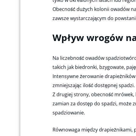
tylko w określonych latach lub regio
Obecność dużych kolonii owadów na
zawsze wystarczającym do powstani
Wpływ wrogów nat
Na liczebność owadów spadziotwórc
takich jak biedronki, bzygowate, paj
Intensywne żerowanie drapieżników 
zmniejszając ilość dostępnej spadzi.
Z drugiej strony, obecność mrówek,
zamian za dostęp do spadzi, może 
spadziowanie.
Równowaga między drapieżnikami, p