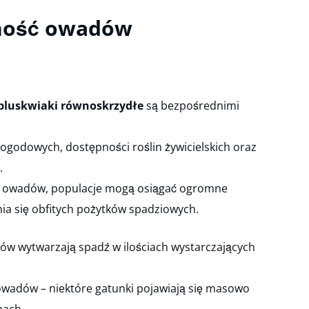
bność owadów
 pluskwiaki równoskrzydłe
są bezpośrednimi
ogodowych, dostępności roślin żywicielskich oraz
.
u owadów, populacje mogą osiągać ogromne
nia się obfitych pożytków spadziowych.
ców wytwarzają spadź w ilościach wystarczających
wadów – niektóre gatunki pojawiają się masowo