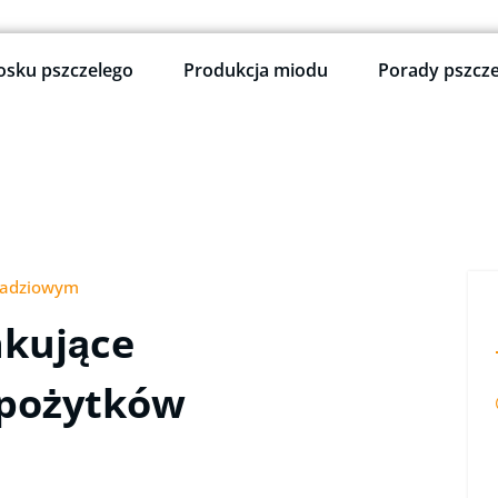
osku pszczelego
Produkcja miodu
Porady pszcze
padziowym
nkujące
pożytków