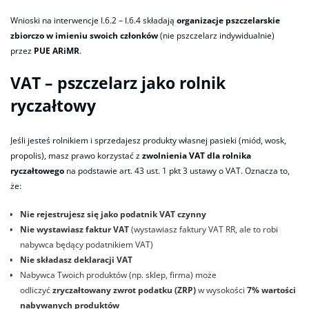
Wnioski na interwencje I.6.2 – I.6.4 składają
organizacje pszczelarskie
zbiorczo w imieniu swoich członków
(nie pszczelarz indywidualnie)
przez
PUE ARiMR
.
VAT – pszczelarz jako rolnik
ryczałtowy
Jeśli jesteś rolnikiem i sprzedajesz produkty własnej pasieki (miód, wosk,
propolis), masz prawo korzystać z
zwolnienia VAT dla rolnika
ryczałtowego
na podstawie art. 43 ust. 1 pkt 3 ustawy o VAT. Oznacza to,
że:
Nie rejestrujesz się jako podatnik VAT czynny
Nie wystawiasz faktur VAT
(wystawiasz faktury VAT RR, ale to robi
nabywca będący podatnikiem VAT)
Nie składasz deklaracji VAT
Nabywca Twoich produktów (np. sklep, firma) może
odliczyć
zryczałtowany zwrot podatku (ZRP)
w wysokości
7% wartości
nabywanych produktów