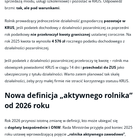
sprzedażą miodu, usługi szkoleniowe) i pozostać w KRUS. Odpowiedź
brzmi:
tak, ale pod warunkami
.
Rolnik prowadzący jednocześnie działalność gospodarczą
pozostaje w
KRUS
, jeśli podatek dochodowy z działalności pozarolniczej za poprzedni
rok podatkowy
nie przekroczył kwoty granicznej
ustalanej corocznie. Na
rok 2025 kwota ta wynosiła
4 576 zł
rocznego podatku dochodowego z
działalności pozarolniczej.
Jeśli podatek z działalności pozarolniczej przekroczy tę kwotę – rolnik ma
obowiązek powiadomić KRUS w ciągu 14 dni i
przechodzi do ZUS
jako
ubezpieczony z tytułu działalności. Warto zatem planować tak skalę
działalności, żeby przy małej firmie nie stracić korzystnego statusu KRUS.
Nowa definicja „aktywnego rolnika”
od 2026 roku
Rok 2026 przynosi istotną zmianę w definicji, kto może ubiegać się
o
dopłaty bezpośrednie i ONW
. Rada Ministrów przyjęła pod koniec 2025
roku ustawę wprowadzającą pojęcie
„rolnika aktywnego zawodowo”
,