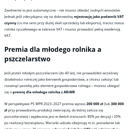
Zwolnienie to jest automatyczne – nie musisz składać żadnych wniosków.
Jednak jeśli zdecydujesz się na dobrowolną
rejestrację jako podatnik VAT
czynny
(co ma sens przy dużej skali sprzedaży lub eksportu), tracisz status
rolnika ryczałtowego w zakresie VAT i musisz prowadzić pełną ewidencję
VAT.
Premia dla młodego rolnika a
pszczelarstwo
Jeśli jesteś młodym pszczelarzem (do 40 lat), nie prowadziłeś wcześniej
działalności rolniczej jako kierownik gospodarstwa, a chcesz założyć lub
rozwinąć pasiekę jako element gospodarstwa rolnego – możesz ubiegać
się o
premię dla młodego rolnika z ARiMR
.
W perspektywie PS WPR 2023–2027 premia wynosi
200 000 zł
(lub
300 000
zł
przy prowadzeniu produkcji zwierzęcej, do której zalicza się
pszczelarstwo) i wypłacana jest w dwóch transzach: 80% po decyzji i 20%
po realizacji biznesplanu. Warunki udziału obejmują m.in. posiadanie lub