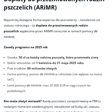
pszczelich (ARiMR)
Najszerzej dostępna forma wsparcia dla pszczelarzy – niezależnie od
statusu rolniczego – to
dopłata do przezimowanych rodzin
de
pszczelich
wypłacana przez ARiMR corocznie w ramach pomocy
minimis
.
Zasady programu na 2025 rok
:
Stawka:
50 zł za każdą rodzinę pszczelą, która przetrwała zimę
Nabór wniosków: od
1 kwietnia do 31 maja 2025 roku
Pula środków:
80 milionów złotych
de minimis
Forma pomocy: pomoc
w rolnictwie (nie wpływa na status
VAT)
de minimis
Limit pomocy
: max 20 000 EUR w ciągu trzech lat
podatkowych
Kto może złożyć wniosek?
Każdy pszczelarz zarejestrowany w PIW (z
nadanym numerem ewidencyjnym), niezależnie od liczby uli i statusu