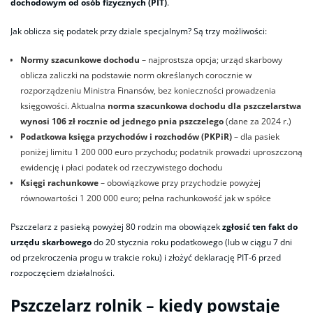
dochodowym od osób fizycznych (PIT)
.
Jak oblicza się podatek przy dziale specjalnym? Są trzy możliwości:
Normy szacunkowe dochodu
– najprostsza opcja; urząd skarbowy
oblicza zaliczki na podstawie norm określanych corocznie w
rozporządzeniu Ministra Finansów, bez konieczności prowadzenia
księgowości. Aktualna
norma szacunkowa dochodu dla pszczelarstwa
wynosi 106 zł rocznie od jednego pnia pszczelego
(dane za 2024 r.)
Podatkowa księga przychodów i rozchodów (PKPiR)
– dla pasiek
poniżej limitu 1 200 000 euro przychodu; podatnik prowadzi uproszczoną
ewidencję i płaci podatek od rzeczywistego dochodu
Księgi rachunkowe
– obowiązkowe przy przychodzie powyżej
równowartości 1 200 000 euro; pełna rachunkowość jak w spółce
Pszczelarz z pasieką powyżej 80 rodzin ma obowiązek
zgłosić ten fakt do
urzędu skarbowego
do 20 stycznia roku podatkowego (lub w ciągu 7 dni
od przekroczenia progu w trakcie roku) i złożyć deklarację PIT-6 przed
rozpoczęciem działalności.
Pszczelarz rolnik – kiedy powstaje