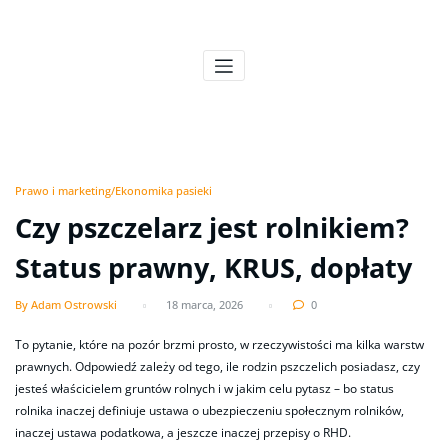
Skip
to
Pszczeli Puls
Pulsujące życie pasieki
content
Prawo i marketing/Ekonomika pasieki
Czy pszczelarz jest rolnikiem?
Status prawny, KRUS, dopłaty
By Adam Ostrowski
18 marca, 2026
0
To pytanie, które na pozór brzmi prosto, w rzeczywistości ma kilka warstw
prawnych. Odpowiedź zależy od tego, ile rodzin pszczelich posiadasz, czy
jesteś właścicielem gruntów rolnych i w jakim celu pytasz – bo status
rolnika inaczej definiuje ustawa o ubezpieczeniu społecznym rolników,
inaczej ustawa podatkowa, a jeszcze inaczej przepisy o RHD.