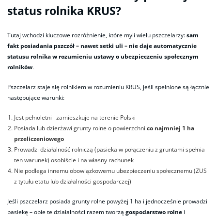
status rolnika KRUS?
Tutaj wchodzi kluczowe rozróżnienie, które myli wielu pszczelarzy:
sam
fakt posiadania pszczół – nawet setki uli – nie daje automatycznie
statusu rolnika w rozumieniu ustawy o ubezpieczeniu społecznym
rolników
.
Pszczelarz staje się rolnikiem w rozumieniu KRUS, jeśli spełnione są łącznie
następujące warunki:
Jest pełnoletni i zamieszkuje na terenie Polski
Posiada lub dzierżawi grunty rolne o powierzchni
co najmniej 1 ha
przeliczeniowego
Prowadzi działalność rolniczą (pasieka w połączeniu z gruntami spełnia
ten warunek) osobiście i na własny rachunek
Nie podlega innemu obowiązkowemu ubezpieczeniu społecznemu (ZUS
z tytułu etatu lub działalności gospodarczej)
Jeśli pszczelarz posiada grunty rolne powyżej 1 ha i jednocześnie prowadzi
pasiekę – obie te działalności razem tworzą
gospodarstwo rolne
i