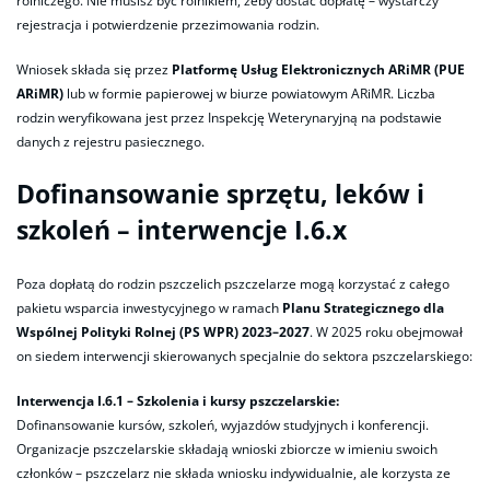
rolniczego. Nie musisz być rolnikiem, żeby dostać dopłatę – wystarczy
rejestracja i potwierdzenie przezimowania rodzin.
Wniosek składa się przez
Platformę Usług Elektronicznych ARiMR (PUE
ARiMR)
lub w formie papierowej w biurze powiatowym ARiMR. Liczba
rodzin weryfikowana jest przez Inspekcję Weterynaryjną na podstawie
danych z rejestru pasiecznego.
Dofinansowanie sprzętu, leków i
szkoleń – interwencje I.6.x
Poza dopłatą do rodzin pszczelich pszczelarze mogą korzystać z całego
pakietu wsparcia inwestycyjnego w ramach
Planu Strategicznego dla
Wspólnej Polityki Rolnej (PS WPR) 2023–2027
. W 2025 roku obejmował
on siedem interwencji skierowanych specjalnie do sektora pszczelarskiego:
Interwencja I.6.1 – Szkolenia i kursy pszczelarskie:
Dofinansowanie kursów, szkoleń, wyjazdów studyjnych i konferencji.
Organizacje pszczelarskie składają wnioski zbiorcze w imieniu swoich
członków – pszczelarz nie składa wniosku indywidualnie, ale korzysta ze