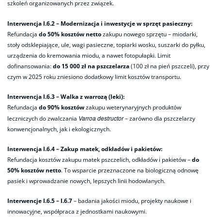
szkoleń organizowanych przez związek.
Interwencja I.6.2 – Modernizacja i inwestycje w sprzęt pasieczny:
Refundacja
do 50% kosztów netto
zakupu nowego sprzętu – miodarki,
stoły odsklepiające, ule, wagi pasieczne, topiarki wosku, suszarki do pyłku,
urządzenia do kremowania miodu, a nawet fotopułapki. Limit
dofinansowania:
do 15 000 zł na pszczelarza
(100 zł na pień pszczeli), przy
czym w 2025 roku zniesiono dodatkowy limit kosztów transportu.
Interwencja I.6.3 – Walka z warrozą (leki):
Refundacja
do 90% kosztów
zakupu weterynaryjnych produktów
Varroa destructor
leczniczych do zwalczania
– zarówno dla pszczelarzy
konwencjonalnych, jak i ekologicznych.
Interwencja I.6.4 – Zakup matek, odkładów i pakietów:
Refundacja kosztów zakupu matek pszczelich, odkładów i pakietów –
do
50% kosztów netto
. To wsparcie przeznaczone na biologiczną odnowę
pasiek i wprowadzanie nowych, lepszych linii hodowlanych.
Interwencje I.6.5 – I.6.7
– badania jakości miodu, projekty naukowe i
innowacyjne, współpraca z jednostkami naukowymi.