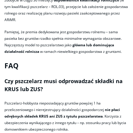
zdobycie w ciągu 36 miesięcy
odpowiednich kwalifikacji rolniczych
(w
tym kwalifikacji pszczelarz – ROL.03), przejęcie lub założenie gospodarstwa
rolnego oraz realizację planu rozwoju pasieki zaakceptowanego przez
ARiMR.
Pamiętaj, że premia dedykowana jest gospodarstwu rolnemu – sama
pasieka bez gruntów rzadko spełnia minimalne wymagania obszarowe.
Najczęstszy model to pszczelarstwo jako
główna lub dominująca
działalność rolnicza
w ramach niewielkiego gospodarstwa z gruntami.
FAQ
Czy pszczelarz musi odprowadzać składki na
KRUS lub ZUS?
Pszczelarz-hobbysta nieposiadający gruntów powyżej 1 ha
przeliczeniowego i nierejestrujący działalności gospodarczej
nie płaci
odrębnych składek KRUS ani ZUS z tytułu pszczelarstwa
. Korzysta z
ubezpieczenia wynikającego z innego tytułu – np. stosunku pracy lub bycia
domownikiem ubezpieczonego rolnika.