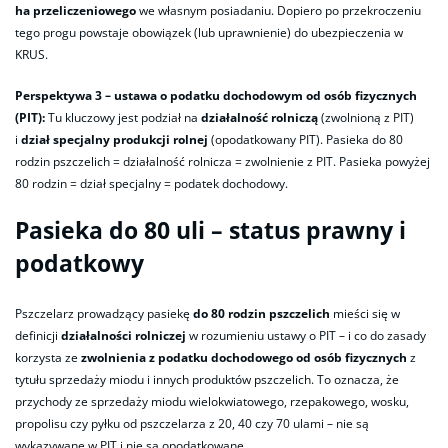
ha przeliczeniowego
we własnym posiadaniu. Dopiero po przekroczeniu
tego progu powstaje obowiązek (lub uprawnienie) do ubezpieczenia w
KRUS.
Perspektywa 3 – ustawa o podatku dochodowym od osób fizycznych
(PIT):
Tu kluczowy jest podział na
działalność rolniczą
(zwolnioną z PIT)
i
dział specjalny produkcji rolnej
(opodatkowany PIT). Pasieka do 80
rodzin pszczelich = działalność rolnicza = zwolnienie z PIT. Pasieka powyżej
80 rodzin = dział specjalny = podatek dochodowy.
Pasieka do 80 uli – status prawny i
podatkowy
Pszczelarz prowadzący pasiekę
do 80 rodzin pszczelich
mieści się w
definicji
działalności rolniczej
w rozumieniu ustawy o PIT – i co do zasady
korzysta ze
zwolnienia z podatku dochodowego od osób fizycznych
z
tytułu sprzedaży miodu i innych produktów pszczelich. To oznacza, że
przychody ze sprzedaży miodu wielokwiatowego, rzepakowego, wosku,
propolisu czy pyłku od pszczelarza z 20, 40 czy 70 ulami – nie są
wykazywane w PIT i nie są opodatkowane.