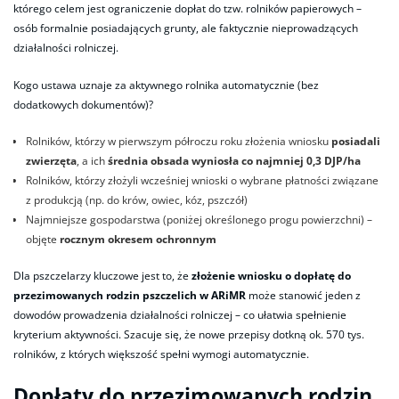
którego celem jest ograniczenie dopłat do tzw. rolników papierowych –
osób formalnie posiadających grunty, ale faktycznie nieprowadzących
działalności rolniczej.
Kogo ustawa uznaje za aktywnego rolnika automatycznie (bez
dodatkowych dokumentów)?
Rolników, którzy w pierwszym półroczu roku złożenia wniosku
posiadali
zwierzęta
, a ich
średnia obsada wyniosła co najmniej 0,3 DJP/ha
Rolników, którzy złożyli wcześniej wnioski o wybrane płatności związane
z produkcją (np. do krów, owiec, kóz, pszczół)
Najmniejsze gospodarstwa (poniżej określonego progu powierzchni) –
objęte
rocznym okresem ochronnym
Dla pszczelarzy kluczowe jest to, że
złożenie wniosku o dopłatę do
przezimowanych rodzin pszczelich w ARiMR
może stanowić jeden z
dowodów prowadzenia działalności rolniczej – co ułatwia spełnienie
kryterium aktywności. Szacuje się, że nowe przepisy dotkną ok. 570 tys.
rolników, z których większość spełni wymogi automatycznie.
Dopłaty do przezimowanych rodzin