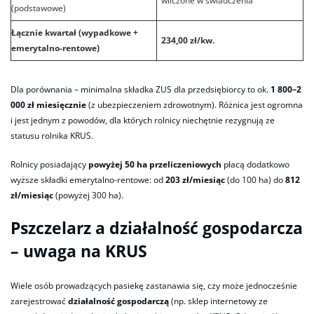
wliczone w świadczenia
(podstawowe)
Łącznie kwartał (wypadkowe +
234,00 zł/kw.
emerytalno-rentowe)
Dla porównania – minimalna składka ZUS dla przedsiębiorcy to ok.
1 800–2
000 zł miesięcznie
(z ubezpieczeniem zdrowotnym). Różnica jest ogromna
i jest jednym z powodów, dla których rolnicy niechętnie rezygnują ze
statusu rolnika KRUS.
Rolnicy posiadający
powyżej 50 ha przeliczeniowych
płacą dodatkowo
wyższe składki emerytalno-rentowe: od
203 zł/miesiąc
(do 100 ha) do
812
zł/miesiąc
(powyżej 300 ha).
Pszczelarz a działalność gospodarcza
– uwaga na KRUS
Wiele osób prowadzących pasiekę zastanawia się, czy może jednocześnie
zarejestrować
działalność gospodarczą
(np. sklep internetowy ze