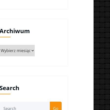
Archiwum
Archiwum
Search
Go