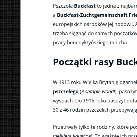
Pszczoła
Buckfast
to jedna z najbar
a
Buckfast-Zuchtgemeinschaft Frie
europejskich ośrodków jej hodowli. 
trzeba sięgnąć do samych początków 
pracy benedyktyńskiego mnicha.
Początki rasy Buc
W 1913 roku Wielką Brytanię ogarnę
Acarapis woodi
pszczelego
(
), pasoży
wyspach. Do 1916 roku pasożyt dota
30 z 46 rodzin pszczelich przebywaj
Przetrwały tylko te rodziny, które po
mellifera ligustica
). To właśnie ich pr