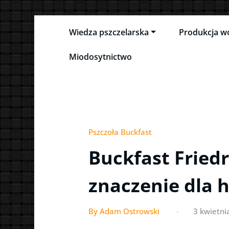
Skip
Wiedza pszczelarska
Produkcja w
to
Pszczeli Puls
Pulsujące życie pasieki
content
Miodosytnictwo
Pszczoła Buckfast
Buckfast Friedr
znaczenie dla 
By Adam Ostrowski
3 kwietni