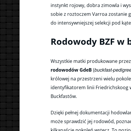
instynkt rojowy, dobra zimowla i w
sobie z roztoczem Varroa zostanie g
do intensywniejszej selekcji pod ką
Rodowody BZF w b
Wszystkie matki produkowane przez
buckfast-pedigre
rodowodów GdeB
(
królowej na przestrzeni wielu poko
identyfikatorem linii Friedrichskoog
Buckfastów.
Dzięki pełnej dokumentacji hodowla
może sprawdzić jej rodowód, poznać 
kilkanaście pokoleń wstecz. To pozi