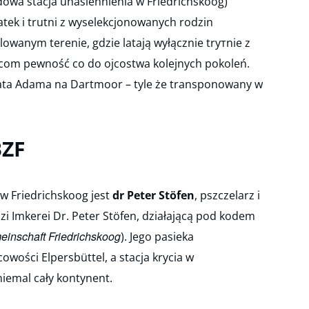
dowa stacja unasiennienia w Friedrichskoog)
atek i trutni z wyselekcjonowanych rodzin
owanym terenie, gdzie latają wyłącznie trутnie z
com pewność co do ojcostwa kolejnych pokoleń.
Brata Adama na Dartmoor – tyle że transponowany w
BZF
w Friedrichskoog jest
dr Peter Stöfen
, pszczelarz i
zi Imkerei Dr. Peter Stöfen, działającą pod kodem
einschaft Friedrichskoog
). Jego pasieka
cowości Elpersbüttel, a stacja krycia w
iemal cały kontynent.