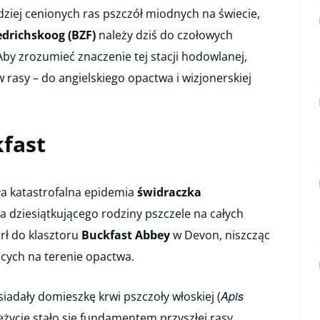
dziej cenionych ras pszczół miodnych na świecie,
drichskoog (BZF)
należy dziś do czołowych
Aby zrozumieć znaczenie tej stacji hodowlanej,
rasy – do angielskiego opactwa i wizjonerskiej
kfast
ła katastrofalna epidemia
świdraczka
ta dziesiątkującego rodziny pszczele na całych
rł do klasztoru
Buckfast Abbey
w Devon, niszcząc
ących na terenie opactwa.
Apis
siadały domieszkę krwi pszczoły włoskiej (
zeżycie stało się fundamentem przyszłej rasy.