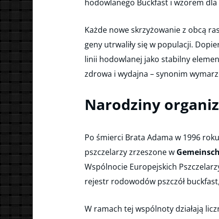
hodowlanego Buckfast i wzorem dla p
Każde nowe skrzyżowanie z obcą ra
geny utrwaliły się w populacji. Dop
linii hodowlanej jako stabilny eleme
zdrowa i wydajna – synonim wymarzo
Narodziny organiz
Po śmierci Brata Adama w 1996 rok
pszczelarzy zrzeszone w
Gemeinscha
Wspólnocie Europejskich Pszczelarzy 
rejestr rodowodów pszczół buckfast
W ramach tej wspólnoty działają lic