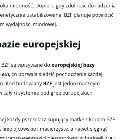
ysoka miodność. Dopiero gdy zdolność do radzenia
enetycznie ustabilizowana, BZF planuje powrócić
tem wydajności miodowej.
azie europejskiej
 BZF są wpisywane do
europejskiej bazy
e.eu
), co pozwala śledzić pochodzenie każdej
leń. Kod hodowlany
BZF
jest jednoznacznym
 w całym systemie pedigree europejskich
nej każdy pszczelarz kupujący matkę z kodem BZF
linie ojcowskie i macierzyste, a nawet sięgnąć
om transparentności niespotykany w hodowli wielu