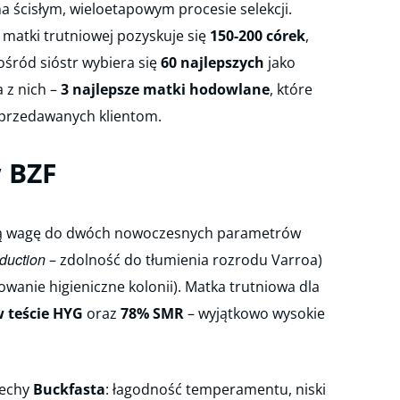
 ścisłym, wieloetapowym procesie selekcji.
matki trutniowej pozyskuje się
150-200 córek
,
pośród sióstr wybiera się
60 najlepszych
jako
a z nich –
3 najlepsze matki hodowlane
, które
sprzedawanych klientom.
w BZF
ną wagę do dwóch nowoczesnych parametrów
duction
– zdolność do tłumienia rozrodu Varroa)
wanie higieniczne kolonii). Matka trutniowa dla
 teście HYG
oraz
78% SMR
– wyjątkowo wysokie
cechy
Buckfasta
: łagodność temperamentu, niski