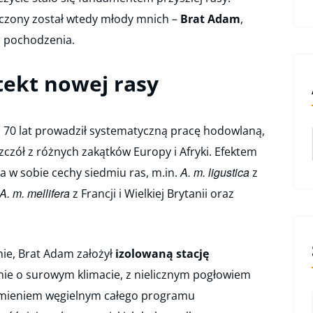
czony został wtedy młody mnich –
Brat Adam
,
z pochodzenia.
tekt nowej rasy
 70 lat prowadził systematyczną pracę hodowlaną,
zczół z różnych zakątków Europy i Afryki. Efektem
A. m. ligustica
a w sobie cechy siedmiu ras, m.in.
z
A. m. mellifera
z Francji i Wielkiej Brytanii oraz
ie, Brat Adam założył
izolowaną stację
nie o surowym klimacie, z nielicznym pogłowiem
ę kamieniem węgielnym całego programu