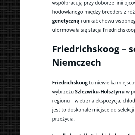
współpracują przy doborze linii ojc
hodowlanego między breeders z ró
genetyczną
i unikać chowu wsobnego
uformowała się stacja Friedrichskoo
Friedrichskoog – 
Niemczech
Friedrichskoog
to niewielka miejs
wybrzeżu
Szlezwiku-Holsztynu
w pó
regionu – wietrzna ekspozycja, chłod
jest to doskonałe miejsce do selekcj
przeżycia.