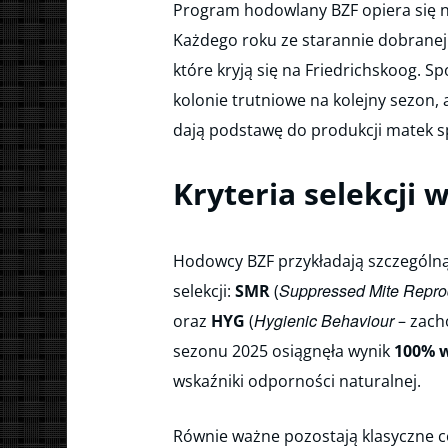
Program hodowlany BZF opiera się na
Każdego roku ze starannie dobranej 
które kryją się na Friedrichskoog. S
kolonie trutniowe na kolejny sezon, 
dają podstawę do produkcji matek 
Kryteria selekcji 
Hodowcy BZF przykładają szczegól
Suppressed Mite Repro
selekcji:
SMR
(
Hygienic Behaviour
oraz
HYG
(
– zacho
sezonu 2025 osiągnęła wynik
100% w
wskaźniki odporności naturalnej.
Równie ważne pozostają klasyczne 