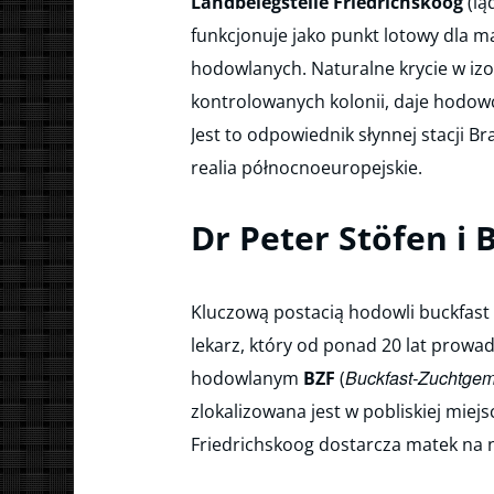
Landbelegstelle Friedrichskoog
(lą
funkcjonuje jako punkt lotowy dla m
hodowlanych. Naturalne krycie w izol
kontrolowanych kolonii, daje hodow
Jest to odpowiednik słynnej stacji 
realia północnoeuropejskie.
Dr Peter Stöfen i 
Kluczową postacią hodowli buckfast 
lekarz, który od ponad 20 lat prowad
Buckfast-Zuchtgem
hodowlanym
BZF
(
zlokalizowana jest w pobliskiej miejs
Friedrichskoog dostarcza matek na n