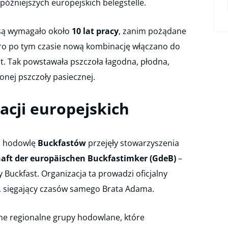
óźniejszych europejskich belegstelle.
są wymagało około
10 lat pracy
, zanim pożądane
iero po tym czasie nową kombinację włączano do
nt. Tak powstawała pszczoła łagodna, płodna,
nej pszczoły pasiecznej.
acji europejskich
u hodowlę
Buckfastów
przejęły stowarzyszenia
ft der europäischen Buckfastimker (GdeB)
–
Buckfast. Organizacja ta prowadzi oficjalny
, sięgający czasów samego Brata Adama.
zne regionalne grupy hodowlane, które